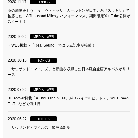
2020.11.17
TOPICS
あの感動をもう一度！ヴァネッサ・カールトンが日テレ系『スッキリ』で
披露した「A Thousand Miles」パフォーマンス、期間限定YouTube公開が
スタート！
2020.10.22
MEDIA - WEB
＜WEB掲載＞「Real Sound」でコラム記事が掲載！
2020.10.16
TOPICS
「サウザンド・マイルズ」と新曲を収録した日本独自企画アルバムがリリ
ース！
2020.07.22
MEDIA - WEB
uDiscover掲載「A Thousand Miles」がリバイバルヒットへ。YouTubeや
TikTokなどで再注目
2020.06.22
TOPICS
「サウザンド・マイルズ」歌詞＆対訳