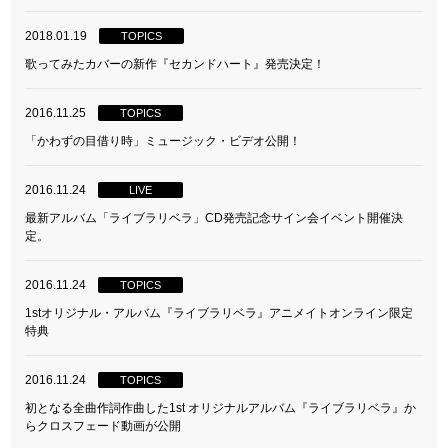
2018.01.19
TOPICS
歌ってみたカバーの新作『セカンドハート』発売決定！
2016.11.25
TOPICS
「かわずの目借り時」ミュージック・ビデオ公開！
2016.11.24
LIVE
最新アルバム「ライブラリベラ」CD発売記念サイン会イベント開催決
定。
2016.11.24
TOPICS
1stオリジナル・アルバム『ライブラリベラ』アニメイトオンライン限定
特典
2016.11.24
TOPICS
初となる全曲作詞作曲した1st オリジナルアルバム『ライブラリベラ』か
らクロスフェード動画が公開