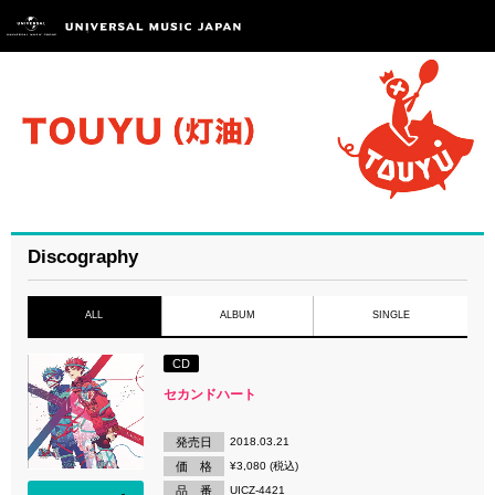
Discography
ALL
ALBUM
SINGLE
CD
セカンドハート
発売日
2018.03.21
価 格
¥3,080 (税込)
品 番
UICZ-4421