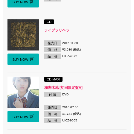
BUY NOW
CD
ライブラリベラ
発売日
2016.11.30
価 格
¥3,080 (税込)
品 番
UICZ-4372
BUY NOW
CD MAXI
秘密木地 [初回限定盤A]
付 属
DVD
発売日
2016.07.06
価 格
¥1,731 (税込)
BUY NOW
品 番
UICZ-9065