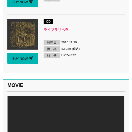
BUY NOW
CD
ライブラリベラ
発売日
2016.11.30
価 格
¥3,080 (税込)
品 番
UICZ-4372
BUY NOW
MOVIE