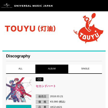
Discography
ALL
ALBUM
SINGLE
CD
セカンドハート
発売日
2018.03.21
価 格
¥3,080 (税込)
品 番
UICZ-4421