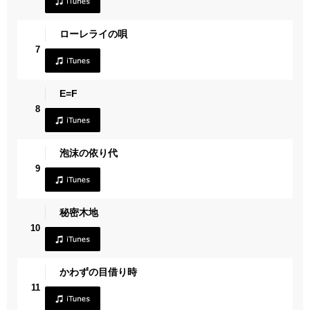
ローレライの唄
7
E=F
8
泡沫の依り代
9
秘密木地
10
かわずの目借り時
11