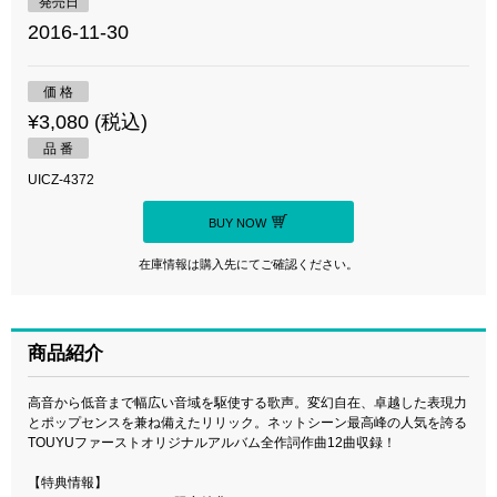
発売日
2016-11-30
価 格
¥3,080 (税込)
品 番
UICZ-4372
BUY NOW
在庫情報は購入先にてご確認ください。
商品紹介
高音から低音まで幅広い音域を駆使する歌声。変幻自在、卓越した表現力
とポップセンスを兼ね備えたリリック。ネットシーン最高峰の人気を誇る
TOUYUファーストオリジナルアルバム全作詞作曲12曲収録！
【特典情報】