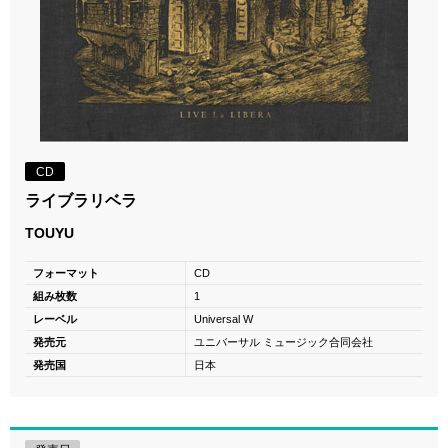
CD
ライブラリベラ
TOUYU
フォーマット
CD
組み枚数
1
レーベル
Universal W
発売元
ユニバーサル ミュージック合同会社
発売国
日本