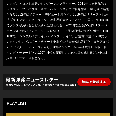
カナダ、トロント出身のシンガーソングライター。2011年に無料配信ミ
ックステープ『ハウス・オブ・バルーンズ』で注目を集め、瞬く間に話題
となり2012年にメジャー・デビューを果たす。2019年にリリースされた
「ブラインディング・ライツ」は世界的大ヒットとなり、国内でもTikTok
でダンスが流行るなど大きな話題となる。2021年には第55回NFLスーパ
ーボウルでのパフォーマンスを皮切りに、3月13日付の米ビルボード“Hot
100”で、シングル「ブラインディング・ライツ」が通算52週TOP10にラ
ンクインし、ビルボードチャート史上初の快挙を成し遂げた。またアルバ
ム『アフター・アワーズ』から、3曲のシングルが3年連続米ビルボード・
ソング・チャート“Hot 100”で1位を獲得し、この快挙を成し遂げた史上2
人目のアーティストとなる。
PLAYLIST