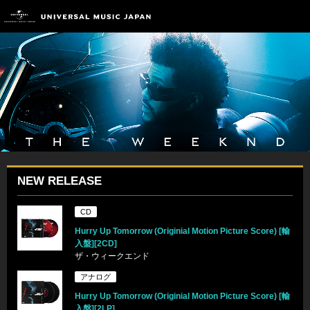
NEW RELEASE
CD
Hurry Up Tomorrow (Originial Motion Picture Score) [輸
入盤][2CD]
ザ・ウィークエンド
アナログ
Hurry Up Tomorrow (Originial Motion Picture Score) [輸
入盤][2LP]