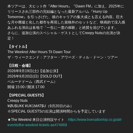
本ツアーは、大ヒット作『After Hours』『Dawn FM』に加え、2025年に
リリースされ三部作の完結編となった最新アルバム『Hurry Up
Tomorrow』を引っさげた、彼のキャリアの集大成とも言える内容。巨大
な月や廃墟と化した都市を再現した規格外のセットなど、映画的で没入感
あふれる演出は各地で「一生に一度の体験」と絶賛を浴びています。
さらに、追加公演のスペシャル・ゲストとしてCreepy Nutsの出演が決
定！
【タイトル】
The Weeknd: After Hours Til Dawn Tour
ザ・ウィークエンド：アフター・アワーズ・ティル・ドーン・ツアー
【日程・会場】
2026年9月19日(土)【追加公演】
2026年9月20日(日)【SOLD OUT】
ベルーナドーム（西武ドーム）
開場 15:00 / 開演 17:00
【SPECIAL GUESTS】
Creepy Nuts
¥ØU$UK€ ¥UK1MAT$U（9月20日のみ）
※SPECIAL GUESTSの出演は開演時間からを予定しています
★The Weeknd 来日公演特設サイト
https://www.livenationhip.co.jp/all-
events/the-weeknd-tickets-ae474869