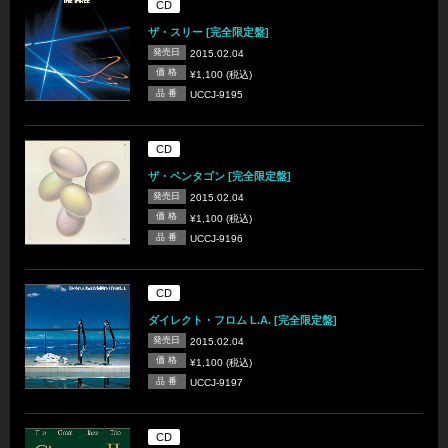
CD
ザ・スリー [完全限定盤]
発売日
2015.02.04
価 格
¥1,100 (税込)
品 番
UCCJ-9195
CD
ザ・ペンタゴン [完全限定盤]
発売日
2015.02.04
価 格
¥1,100 (税込)
品 番
UCCJ-9196
CD
ダイレクト・フロム L.A. [完全限定盤]
発売日
2015.02.04
価 格
¥1,100 (税込)
品 番
UCCJ-9197
CD