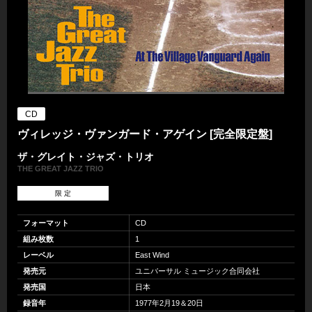
CD
ヴィレッジ・ヴァンガード・アゲイン [完全限定盤]
ザ・グレイト・ジャズ・トリオ
THE GREAT JAZZ TRIO
限 定
フォーマット
CD
組み枚数
1
レーベル
East Wind
発売元
ユニバーサル ミュージック合同会社
発売国
日本
録音年
1977年2月19＆20日