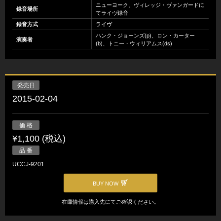
ニューヨーク、ヴィレッジ・ヴァンガードに
録音場所
てライヴ録音
録音方式
ライヴ
ハンク・ジョーンズ(p)、ロン・カーター
演奏者
(b)、トニー・ウィリアムス(ds)
発売日
2015-02-04
価 格
¥1,100 (税込)
品 番
UCCJ-9201
BUY NOW
在庫情報は購入先にてご確認ください。