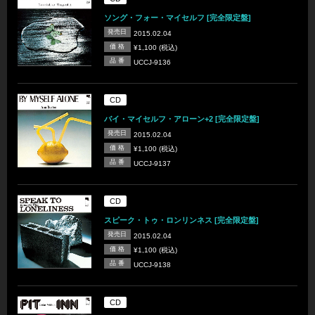
ソング・フォー・マイセルフ [完全限定盤]
発売日
2015.02.04
価 格
¥1,100 (税込)
品 番
UCCJ-9136
CD
バイ・マイセルフ・アローン+2 [完全限定盤]
発売日
2015.02.04
価 格
¥1,100 (税込)
品 番
UCCJ-9137
CD
スピーク・トゥ・ロンリンネス [完全限定盤]
発売日
2015.02.04
価 格
¥1,100 (税込)
品 番
UCCJ-9138
CD