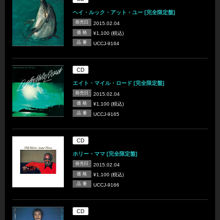
ヘイ・ルック・アット・ユー [完全限定盤]
発売日
2015.02.04
価 格
¥1,100 (税込)
品 番
UCCJ-9164
CD
エイト・マイル・ロード [完全限定盤]
発売日
2015.02.04
価 格
¥1,100 (税込)
品 番
UCCJ-9165
CD
ホリー・ママ [完全限定盤]
発売日
2015.02.04
価 格
¥1,100 (税込)
品 番
UCCJ-9166
CD