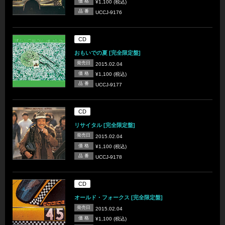
価 格
¥1,100 (税込)
品 番
UCCJ-9176
CD
おもいでの夏 [完全限定盤]
発売日
2015.02.04
価 格
¥1,100 (税込)
品 番
UCCJ-9177
CD
リサイタル [完全限定盤]
発売日
2015.02.04
価 格
¥1,100 (税込)
品 番
UCCJ-9178
CD
オールド・フォークス [完全限定盤]
発売日
2015.02.04
価 格
¥1,100 (税込)