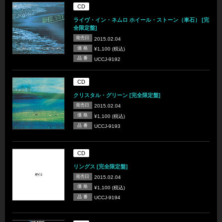
CD
ライヴ・イン・ネムロ ホイール・ストーン（車石） [完
全限定盤]
発売日
2015.02.04
価 格
¥1,100 (税込)
品 番
UCCJ-9192
CD
クリスタル・グリーン [完全限定盤]
発売日
2015.02.04
価 格
¥1,100 (税込)
品 番
UCCJ-9193
CD
リングス [完全限定盤]
発売日
2015.02.04
価 格
¥1,100 (税込)
品 番
UCCJ-9194