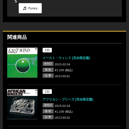
5
関連商品
CD
イースト・ウィンド [完全限定盤]
発売日
2015.02.04
価 格
¥1,100 (税込)
品 番
UCCJ-9131
CD
アフリカン・ブリーズ [完全限定盤]
発売日
2015.02.04
価 格
¥1,100 (税込)
品 番
UCCJ-9132