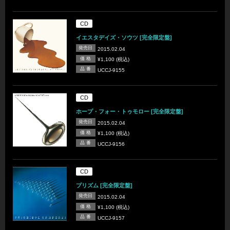
CD
イエスタデイズ・ソウツ [完全限定盤]
発売日
2015.02.04
価 格
¥1,100 (税込)
品 番
UCCJ-9155
CD
ホープ・フォー・トゥモロー [完全限定盤]
発売日
2015.02.04
価 格
¥1,100 (税込)
品 番
UCCJ-9156
CD
プリズム [完全限定盤]
発売日
2015.02.04
価 格
¥1,100 (税込)
品 番
UCCJ-9157