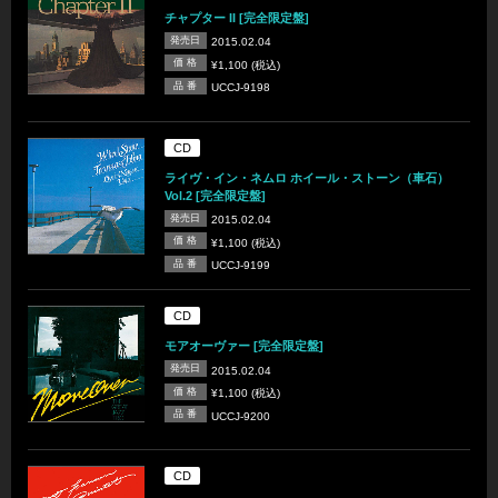
チャプター II [完全限定盤]
発売日
2015.02.04
価 格
¥1,100 (税込)
品 番
UCCJ-9198
CD
ライヴ・イン・ネムロ ホイール・ストーン（車石）
Vol.2 [完全限定盤]
発売日
2015.02.04
価 格
¥1,100 (税込)
品 番
UCCJ-9199
CD
モアオーヴァー [完全限定盤]
発売日
2015.02.04
価 格
¥1,100 (税込)
品 番
UCCJ-9200
CD