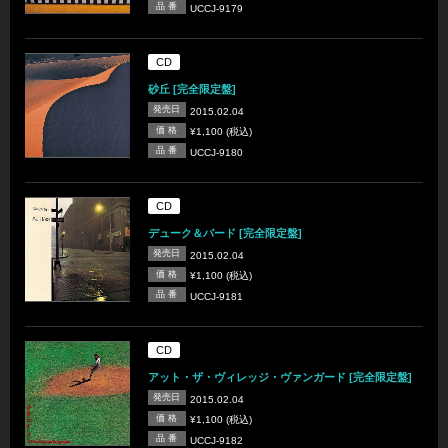
品 番
UCCJ-9179
CD
砂丘 [完全限定盤]
発売日
2015.02.04
価 格
¥1,100 (税込)
品 番
UCCJ-9180
CD
デューク＆バード [完全限定盤]
発売日
2015.02.04
価 格
¥1,100 (税込)
品 番
UCCJ-9181
CD
アット・ザ・ヴィレッジ・ヴァンガード [完全限定盤]
発売日
2015.02.04
価 格
¥1,100 (税込)
品 番
UCCJ-9182