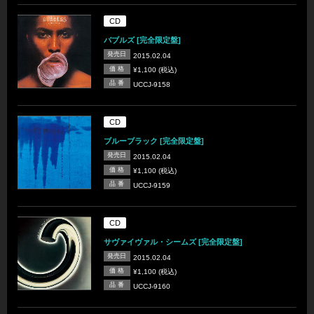
CD
バブルズ [完全限定盤]
発売日
2015.02.04
価 格
¥1,100 (税込)
品 番
UCCJ-9158
CD
ブルーブラック [完全限定盤]
発売日
2015.02.04
価 格
¥1,100 (税込)
品 番
UCCJ-9159
CD
サヴァイヴァル・シームズ [完全限定盤]
発売日
2015.02.04
価 格
¥1,100 (税込)
品 番
UCCJ-9160