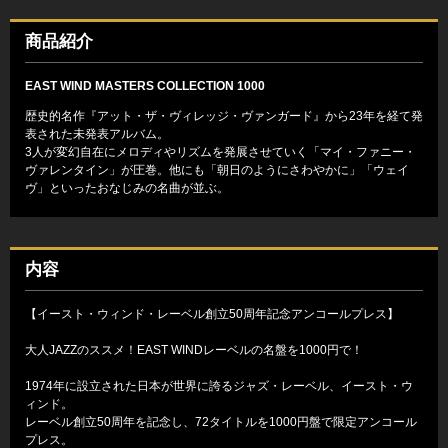
商品紹介
EAST WIND MASTERS COLLECTION 1000
歴史的名作『アット・ザ・ヴィレッジ・ヴァンガード』から23年を経て発
表された未発表アルバム。
3人が変幻自在にメロディやリズムを発展させていく「マイ・ファニー・
ヴァレンタイン」が圧巻。他にも「朝日のようにさわやかに」「ウェイ
ヴ」といったおなじみの名曲が並ぶ。
内容
【イースト・ウィンド・レーベル創立50周年記念アンコールプレス】
大人JAZZのススメ！EAST WINDレーベルの名盤を1000円で！
1974年に設立された日本が世界に誇るジャズ・レーベル、イースト・ウ
ィンド。
レーベル創立50周年を記念し、72タイトルを1000円盤で限定アンコール
プレス。