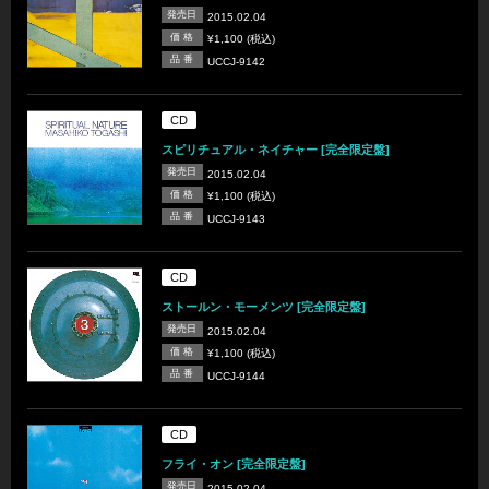
発売日
2015.02.04
価 格
¥1,100 (税込)
品 番
UCCJ-9142
CD
スピリチュアル・ネイチャー [完全限定盤]
発売日
2015.02.04
価 格
¥1,100 (税込)
品 番
UCCJ-9143
CD
ストールン・モーメンツ [完全限定盤]
発売日
2015.02.04
価 格
¥1,100 (税込)
品 番
UCCJ-9144
CD
フライ・オン [完全限定盤]
発売日
2015.02.04