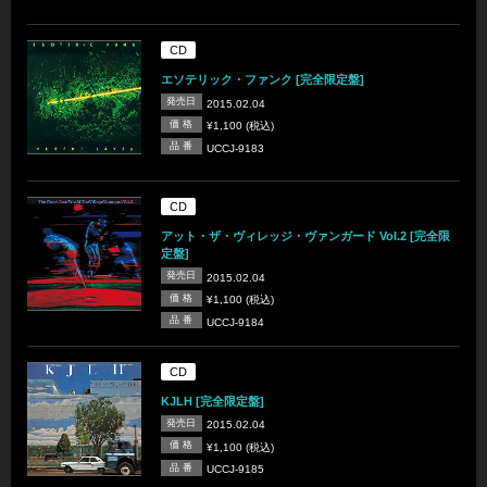
CD
エソテリック・ファンク [完全限定盤]
発売日
2015.02.04
価 格
¥1,100 (税込)
品 番
UCCJ-9183
CD
アット・ザ・ヴィレッジ・ヴァンガード Vol.2 [完全限
定盤]
発売日
2015.02.04
価 格
¥1,100 (税込)
品 番
UCCJ-9184
CD
KJLH [完全限定盤]
発売日
2015.02.04
価 格
¥1,100 (税込)
品 番
UCCJ-9185