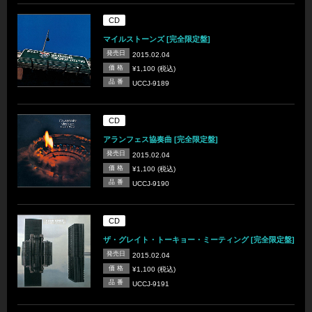
CD
マイルストーンズ [完全限定盤]
発売日
2015.02.04
価 格
¥1,100 (税込)
品 番
UCCJ-9189
CD
アランフェス協奏曲 [完全限定盤]
発売日
2015.02.04
価 格
¥1,100 (税込)
品 番
UCCJ-9190
CD
ザ・グレイト・トーキョー・ミーティング [完全限定盤]
発売日
2015.02.04
価 格
¥1,100 (税込)
品 番
UCCJ-9191