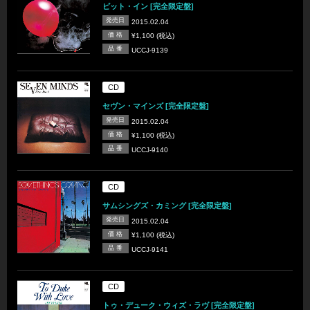
ピット・イン [完全限定盤]
発売日
2015.02.04
価 格
¥1,100 (税込)
品 番
UCCJ-9139
CD
セヴン・マインズ [完全限定盤]
発売日
2015.02.04
価 格
¥1,100 (税込)
品 番
UCCJ-9140
CD
サムシングズ・カミング [完全限定盤]
発売日
2015.02.04
価 格
¥1,100 (税込)
品 番
UCCJ-9141
CD
トゥ・デューク・ウィズ・ラヴ [完全限定盤]