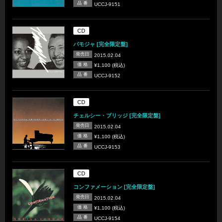
品 番
UCCJ-9151
CD
パモジャ [完全限定盤]
発売日
2015.02.04
価 格
¥1,100 (税込)
品 番
UCCJ-9152
CD
チェルシー・ブリッジ [完全限定盤]
発売日
2015.02.04
価 格
¥1,100 (税込)
品 番
UCCJ-9153
CD
コンファメーション [完全限定盤]
発売日
2015.02.04
価 格
¥1,100 (税込)
品 番
UCCJ-9154