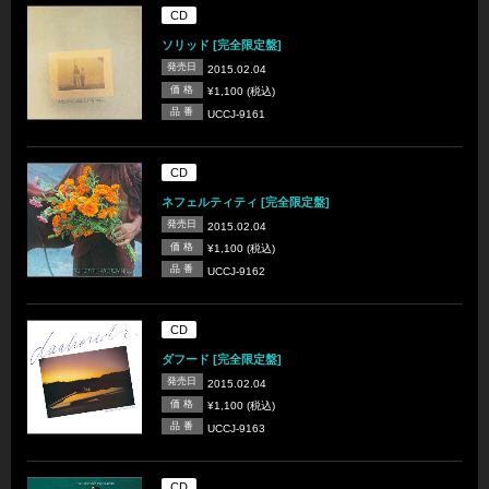
CD
ソリッド [完全限定盤]
発売日
2015.02.04
価 格
¥1,100 (税込)
品 番
UCCJ-9161
CD
ネフェルティティ [完全限定盤]
発売日
2015.02.04
価 格
¥1,100 (税込)
品 番
UCCJ-9162
CD
ダフード [完全限定盤]
発売日
2015.02.04
価 格
¥1,100 (税込)
品 番
UCCJ-9163
CD