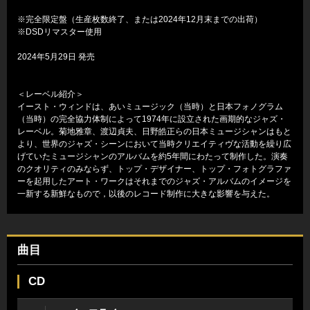
※完全限定盤（生産枚数終了、または2024年12月末までの出荷）
※DSDリマスター使用
2024年5月29日 発売
＜レーベル紹介＞
イースト・ウィンドは、あいミュージック（当時）と日本フォノグラム
（当時）の完全協力体制によって1974年に設立された画期的なジャズ・
レーベル。菊地雅章、渡辺貞夫、日野皓正らの日本ミュージシャンはもと
より、世界のジャズ・シーンにおいて当時クリエイティヴな活動を繰り広
げていたミュージシャンのアルバムを約5年間にわたって制作した。演奏
のクオリティのみならず、トップ・デザイナー、トップ・フォトグラファ
ーを起用したアート・ワークはそれまでのジャズ・アルバムのイメージを
一新する新鮮なもので，以後のレコード制作に大きな影響を与えた。
曲目
CD