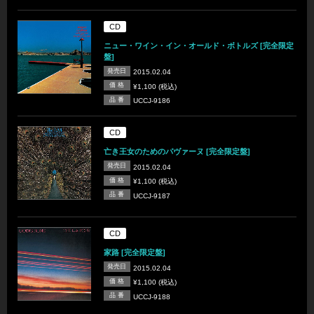
CD
ニュー・ワイン・イン・オールド・ボトルズ [完全限定
盤]
発売日
2015.02.04
価 格
¥1,100 (税込)
品 番
UCCJ-9186
CD
亡き王女のためのパヴァーヌ [完全限定盤]
発売日
2015.02.04
価 格
¥1,100 (税込)
品 番
UCCJ-9187
CD
家路 [完全限定盤]
発売日
2015.02.04
価 格
¥1,100 (税込)
品 番
UCCJ-9188