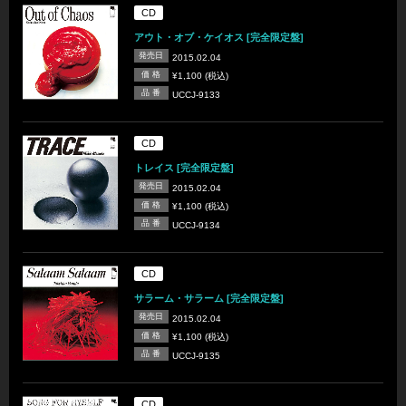
CD
アウト・オブ・ケイオス [完全限定盤]
発売日
2015.02.04
価 格
¥1,100 (税込)
品 番
UCCJ-9133
CD
トレイス [完全限定盤]
発売日
2015.02.04
価 格
¥1,100 (税込)
品 番
UCCJ-9134
CD
サラーム・サラーム [完全限定盤]
発売日
2015.02.04
価 格
¥1,100 (税込)
品 番
UCCJ-9135
CD