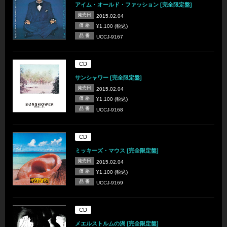
アイム・オールド・ファッション [完全限定盤]
発売日
2015.02.04
価 格
¥1,100 (税込)
品 番
UCCJ-9167
CD
サンシャワー [完全限定盤]
発売日
2015.02.04
価 格
¥1,100 (税込)
品 番
UCCJ-9168
CD
ミッキーズ・マウス [完全限定盤]
発売日
2015.02.04
価 格
¥1,100 (税込)
品 番
UCCJ-9169
CD
メエルストルムの渦 [完全限定盤]