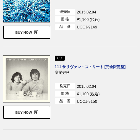
発売日
2015.02.04
価 格
¥1,100 (税込)
品 番
UCCJ-9149
BUY NOW
CD
111 サリヴァン・ストリート [完全限定盤]
増尾好秋
発売日
2015.02.04
価 格
¥1,100 (税込)
品 番
UCCJ-9150
BUY NOW