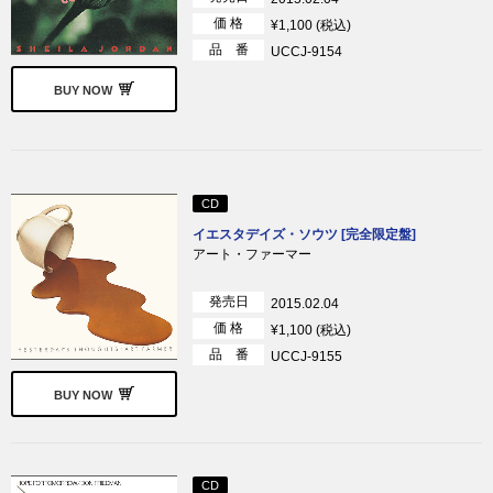
価 格
¥1,100 (税込)
品 番
UCCJ-9154
BUY NOW
CD
イエスタデイズ・ソウツ [完全限定盤]
アート・ファーマー
発売日
2015.02.04
価 格
¥1,100 (税込)
品 番
UCCJ-9155
BUY NOW
CD