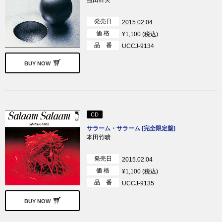
益田幹夫
発売日
2015.02.04
価 格
¥1,100 (税込)
品 番
UCCJ-9134
BUY NOW
CD
サラーム・サラーム [完全限定盤]
本田竹曠
発売日
2015.02.04
価 格
¥1,100 (税込)
品 番
UCCJ-9135
BUY NOW