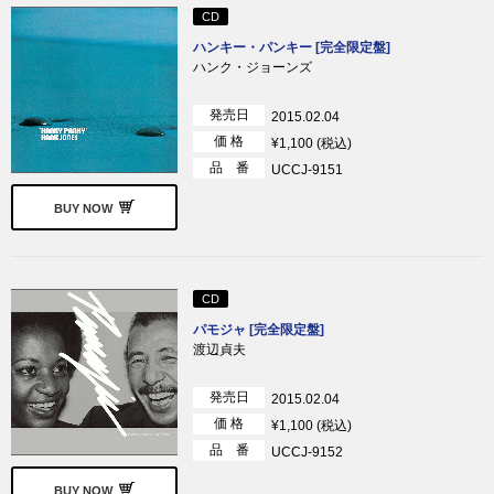
CD
ハンキー・パンキー [完全限定盤]
ハンク・ジョーンズ
発売日
2015.02.04
価 格
¥1,100 (税込)
品 番
UCCJ-9151
BUY NOW
CD
パモジャ [完全限定盤]
渡辺貞夫
発売日
2015.02.04
価 格
¥1,100 (税込)
品 番
UCCJ-9152
BUY NOW