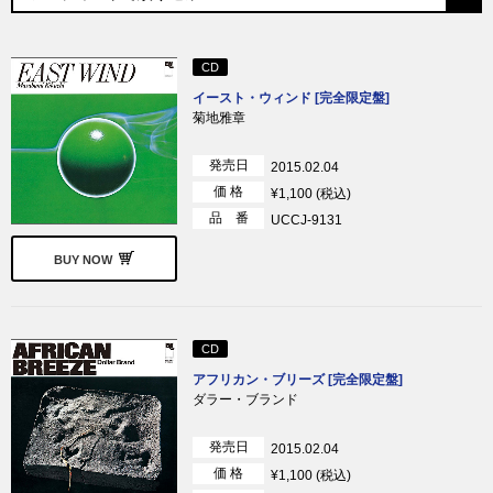
CD
イースト・ウィンド [完全限定盤]
菊地雅章
発売日
2015.02.04
価 格
¥1,100 (税込)
品 番
UCCJ-9131
BUY NOW
CD
アフリカン・ブリーズ [完全限定盤]
ダラー・ブランド
発売日
2015.02.04
価 格
¥1,100 (税込)