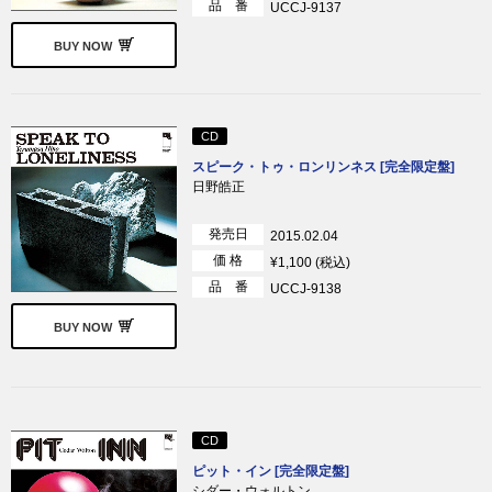
品 番
UCCJ-9137
BUY NOW
CD
スピーク・トゥ・ロンリンネス [完全限定盤]
日野皓正
発売日
2015.02.04
価 格
¥1,100 (税込)
品 番
UCCJ-9138
BUY NOW
CD
ピット・イン [完全限定盤]
シダー・ウォルトン