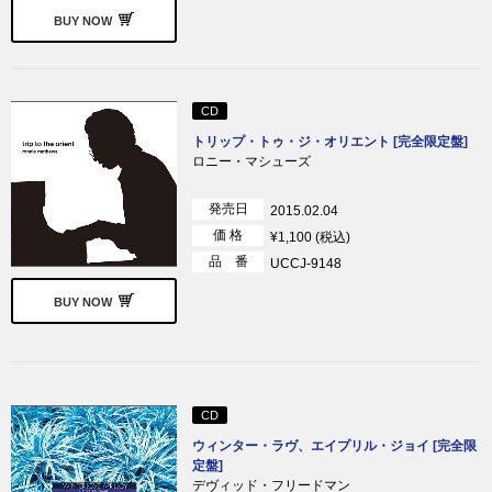
BUY NOW
CD
トリップ・トゥ・ジ・オリエント [完全限定盤]
ロニー・マシューズ
発売日
2015.02.04
価 格
¥1,100 (税込)
品 番
UCCJ-9148
BUY NOW
CD
ウィンター・ラヴ、エイプリル・ジョイ [完全限
定盤]
デヴィッド・フリードマン