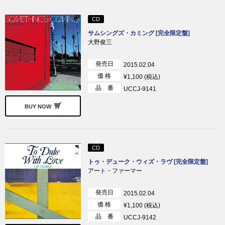
CD
サムシングズ・カミング [完全限定盤]
大野俊三
発売日
2015.02.04
価 格
¥1,100 (税込)
品 番
UCCJ-9141
BUY NOW
CD
トゥ・デューク・ウィズ・ラヴ [完全限定盤]
アート・ファーマー
発売日
2015.02.04
価 格
¥1,100 (税込)
品 番
UCCJ-9142