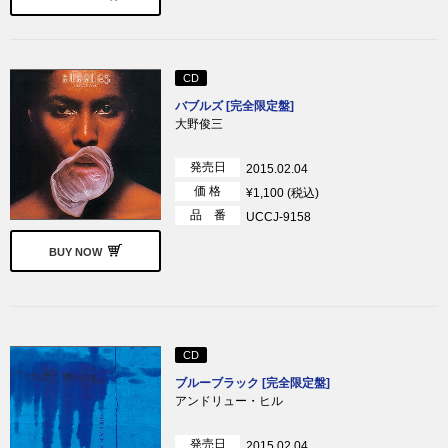
CD
バブルズ [完全限定盤]
大野俊三
発売日
2015.02.04
価 格
¥1,100 (税込)
品 番
UCCJ-9158
BUY NOW
CD
ブルーブラック [完全限定盤]
アンドリュー・ヒル
発売日
2015.02.04