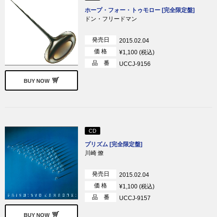
ホープ・フォー・トゥモロー [完全限定盤]
ドン・フリードマン
発売日
2015.02.04
価 格
¥1,100 (税込)
品 番
UCCJ-9156
BUY NOW
CD
プリズム [完全限定盤]
川崎 燎
発売日
2015.02.04
価 格
¥1,100 (税込)
品 番
UCCJ-9157
BUY NOW