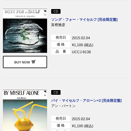
CD
ソング・フォー・マイセルフ [完全限定盤]
富樫雅彦
発売日
2015.02.04
価 格
¥1,100 (税込)
品 番
UCCJ-9136
BUY NOW
CD
バイ・マイセルフ・アローン+2 [完全限定盤]
アン・バートン
発売日
2015.02.04
価 格
¥1,100 (税込)