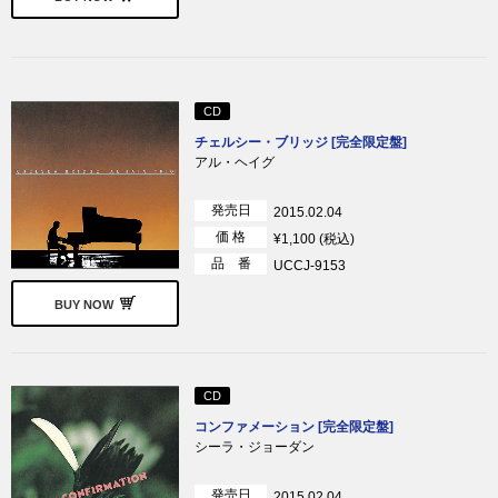
CD
チェルシー・ブリッジ [完全限定盤]
アル・ヘイグ
発売日
2015.02.04
価 格
¥1,100 (税込)
品 番
UCCJ-9153
BUY NOW
CD
コンファメーション [完全限定盤]
シーラ・ジョーダン
発売日
2015.02.04