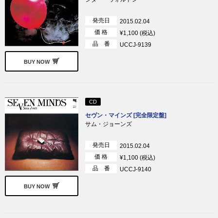
発売日
2015.02.04
価 格
¥1,100 (税込)
品 番
UCCJ-9139
BUY NOW
CD
セヴン・マインズ [完全限定盤]
サム・ジョーンズ
発売日
2015.02.04
価 格
¥1,100 (税込)
品 番
UCCJ-9140
BUY NOW