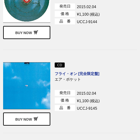
発売日
2015.02.04
価 格
¥1,100 (税込)
品 番
UCCJ-9144
BUY NOW
CD
フライ・オン [完全限定盤]
エア・ポケット
発売日
2015.02.04
価 格
¥1,100 (税込)
品 番
UCCJ-9145
BUY NOW