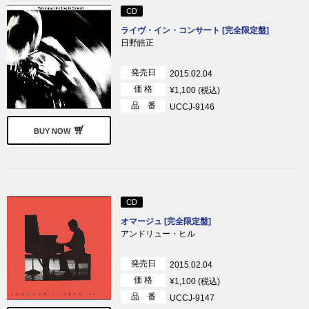
CD
ライヴ・イン・コンサート [完全限定盤]
日野皓正
発売日
2015.02.04
価 格
¥1,100 (税込)
品 番
UCCJ-9146
BUY NOW
CD
オマージュ [完全限定盤]
アンドリュー・ヒル
発売日
2015.02.04
価 格
¥1,100 (税込)
品 番
UCCJ-9147