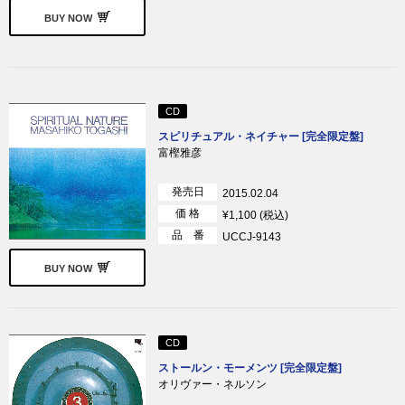
BUY NOW
CD
スピリチュアル・ネイチャー [完全限定盤]
富樫雅彦
発売日
2015.02.04
価 格
¥1,100 (税込)
品 番
UCCJ-9143
BUY NOW
CD
ストールン・モーメンツ [完全限定盤]
オリヴァー・ネルソン