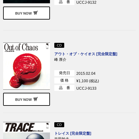
品 番
UCCJ-9132
BUY NOW
CD
アウト・オブ・ケイオス [完全限定盤]
峰 厚介
発売日
2015.02.04
価 格
¥1,100 (税込)
品 番
UCCJ-9133
BUY NOW
CD
トレイス [完全限定盤]