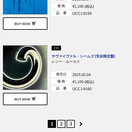
価 格
¥1,100 (税込)
品 番
UCCJ-9159
BUY NOW
CD
サヴァイヴァル・シームズ [完全限定盤]
レジー・ルーカス
発売日
2015.02.04
価 格
¥1,100 (税込)
品 番
UCCJ-9160
BUY NOW
1
2
3