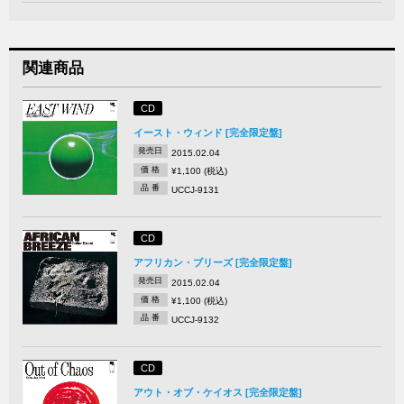
関連商品
CD
イースト・ウィンド [完全限定盤]
発売日
2015.02.04
価 格
¥1,100 (税込)
品 番
UCCJ-9131
CD
アフリカン・ブリーズ [完全限定盤]
発売日
2015.02.04
価 格
¥1,100 (税込)
品 番
UCCJ-9132
CD
アウト・オブ・ケイオス [完全限定盤]