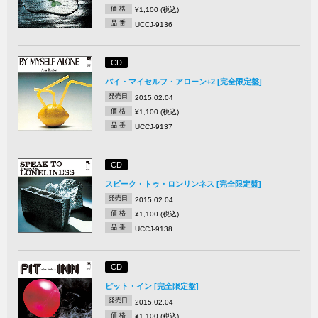
価 格
¥1,100 (税込)
品 番
UCCJ-9136
CD
バイ・マイセルフ・アローン+2 [完全限定盤]
発売日
2015.02.04
価 格
¥1,100 (税込)
品 番
UCCJ-9137
CD
スピーク・トゥ・ロンリンネス [完全限定盤]
発売日
2015.02.04
価 格
¥1,100 (税込)
品 番
UCCJ-9138
CD
ピット・イン [完全限定盤]
発売日
2015.02.04
価 格
¥1,100 (税込)