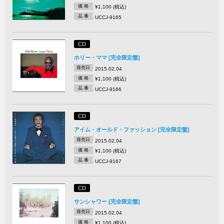
価 格
¥1,100 (税込)
品 番
UCCJ-9165
CD
ホリー・ママ [完全限定盤]
発売日
2015.02.04
価 格
¥1,100 (税込)
品 番
UCCJ-9166
CD
アイム・オールド・ファッション [完全限定盤]
発売日
2015.02.04
価 格
¥1,100 (税込)
品 番
UCCJ-9167
CD
サンシャワー [完全限定盤]
発売日
2015.02.04
価 格
¥1,100 (税込)