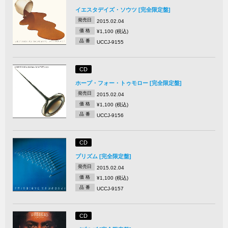
イエスタデイズ・ソウツ [完全限定盤]
発売日
2015.02.04
価 格
¥1,100 (税込)
品 番
UCCJ-9155
CD
ホープ・フォー・トゥモロー [完全限定盤]
発売日
2015.02.04
価 格
¥1,100 (税込)
品 番
UCCJ-9156
CD
プリズム [完全限定盤]
発売日
2015.02.04
価 格
¥1,100 (税込)
品 番
UCCJ-9157
CD