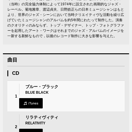
（当時）の完全協力体制によって1974年に設立された画期的なジャズ・
レーベル。菊地雅章、渡辺貞夫、日野皓正らの日本ミュージシャンはもと
より、世界のジャズ・シーンにおいて当時クリエイティヴな活動を繰り広
げていたミュージシャンのアルバムを約5年間にわたって制作した。演奏
のクオリティのみならず、トップ・デザイナー、トップ・フォトグラファ
ーを起用したアート・ワークはそれまでのジャズ・アルバムのイメージを
一新する新鮮なもので，以後のレコード制作に大きな影響を与えた。
曲目
CD
ブルー・ブラック
BLUE BLACK
1
リラティヴィティ
RELATIVITY
2