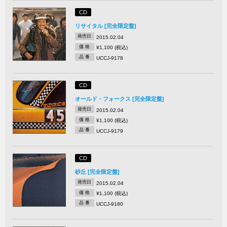
CD
リサイタル [完全限定盤]
発売日
2015.02.04
価 格
¥1,100 (税込)
品 番
UCCJ-9178
CD
オールド・フォークス [完全限定盤]
発売日
2015.02.04
価 格
¥1,100 (税込)
品 番
UCCJ-9179
CD
砂丘 [完全限定盤]
発売日
2015.02.04
価 格
¥1,100 (税込)
品 番
UCCJ-9180