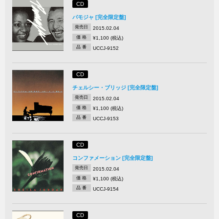
CD
パモジャ [完全限定盤]
発売日
2015.02.04
価 格
¥1,100 (税込)
品 番
UCCJ-9152
CD
チェルシー・ブリッジ [完全限定盤]
発売日
2015.02.04
価 格
¥1,100 (税込)
品 番
UCCJ-9153
CD
コンファメーション [完全限定盤]
発売日
2015.02.04
価 格
¥1,100 (税込)
品 番
UCCJ-9154
CD