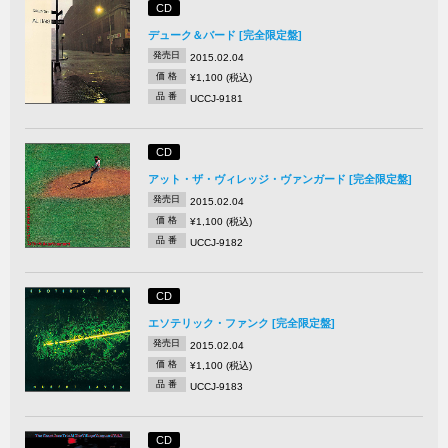
CD
デューク＆バード [完全限定盤]
発売日
2015.02.04
価 格
¥1,100 (税込)
品 番
UCCJ-9181
CD
アット・ザ・ヴィレッジ・ヴァンガード [完全限定盤]
発売日
2015.02.04
価 格
¥1,100 (税込)
品 番
UCCJ-9182
CD
エソテリック・ファンク [完全限定盤]
発売日
2015.02.04
価 格
¥1,100 (税込)
品 番
UCCJ-9183
CD