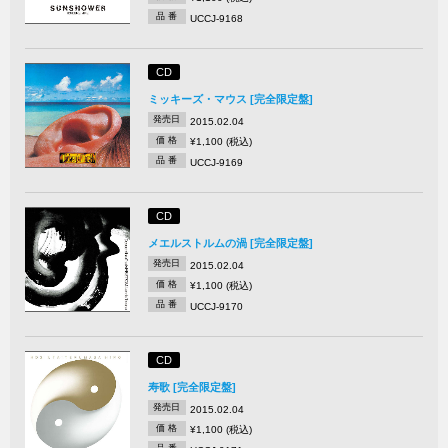
品 番
UCCJ-9168
CD
ミッキーズ・マウス [完全限定盤]
発売日
2015.02.04
価 格
¥1,100 (税込)
品 番
UCCJ-9169
CD
メエルストルムの渦 [完全限定盤]
発売日
2015.02.04
価 格
¥1,100 (税込)
品 番
UCCJ-9170
CD
寿歌 [完全限定盤]
発売日
2015.02.04
価 格
¥1,100 (税込)