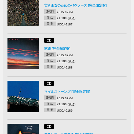
亡き王女のためのパヴァーヌ [完全限定盤]
発売日
2015.02.04
価 格
¥1,100 (税込)
品 番
UCCJ-9187
CD
家路 [完全限定盤]
発売日
2015.02.04
価 格
¥1,100 (税込)
品 番
UCCJ-9188
CD
マイルストーンズ [完全限定盤]
発売日
2015.02.04
価 格
¥1,100 (税込)
品 番
UCCJ-9189
CD