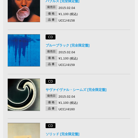
バブルズ [完全限定盤]
発売日
2015.02.04
価 格
¥1,100 (税込)
品 番
UCCJ-9158
CD
ブルーブラック [完全限定盤]
発売日
2015.02.04
価 格
¥1,100 (税込)
品 番
UCCJ-9159
CD
サヴァイヴァル・シームズ [完全限定盤]
発売日
2015.02.04
価 格
¥1,100 (税込)
品 番
UCCJ-9160
CD
ソリッド [完全限定盤]