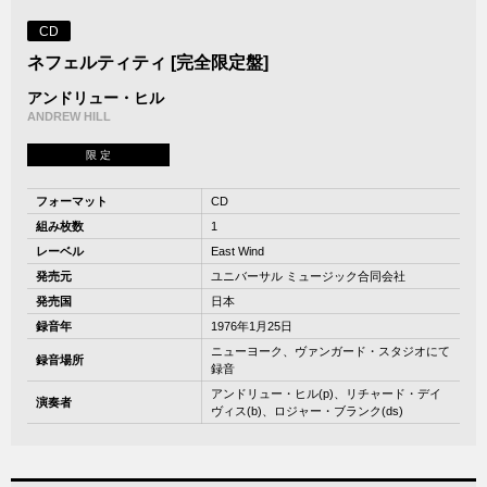
CD
ネフェルティティ [完全限定盤]
アンドリュー・ヒル
ANDREW HILL
限 定
フォーマット
CD
組み枚数
1
レーベル
East Wind
発売元
ユニバーサル ミュージック合同会社
発売国
日本
録音年
1976年1月25日
ニューヨーク、ヴァンガード・スタジオにて
録音場所
録音
アンドリュー・ヒル(p)、リチャード・デイ
演奏者
ヴィス(b)、ロジャー・ブランク(ds)