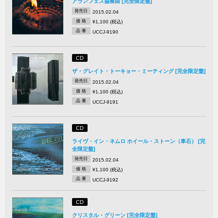
アランフェス協奏曲 [完全限定盤]
発売日
2015.02.04
価 格
¥1,100 (税込)
品 番
UCCJ-9190
CD
ザ・グレイト・トーキョー・ミーティング [完全限定盤]
発売日
2015.02.04
価 格
¥1,100 (税込)
品 番
UCCJ-9191
CD
ライヴ・イン・ネムロ ホイール・ストーン（車石） [完
全限定盤]
発売日
2015.02.04
価 格
¥1,100 (税込)
品 番
UCCJ-9192
CD
クリスタル・グリーン [完全限定盤]