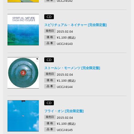
品 番
UCCJ-9142
CD
スピリチュアル・ネイチャー [完全限定盤]
発売日
2015.02.04
価 格
¥1,100 (税込)
品 番
UCCJ-9143
CD
ストールン・モーメンツ [完全限定盤]
発売日
2015.02.04
価 格
¥1,100 (税込)
品 番
UCCJ-9144
CD
フライ・オン [完全限定盤]
発売日
2015.02.04
価 格
¥1,100 (税込)
品 番
UCCJ-9145