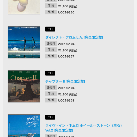
価 格
¥1,100 (税込)
品 番
UCCJ-9196
CD
ダイレクト・フロム L.A. [完全限定盤]
発売日
2015.02.04
価 格
¥1,100 (税込)
品 番
UCCJ-9197
CD
チャプター II [完全限定盤]
発売日
2015.02.04
価 格
¥1,100 (税込)
品 番
UCCJ-9198
CD
ライヴ・イン・ネムロ ホイール・ストーン（車石）
Vol.2 [完全限定盤]
発売日
2015.02.04