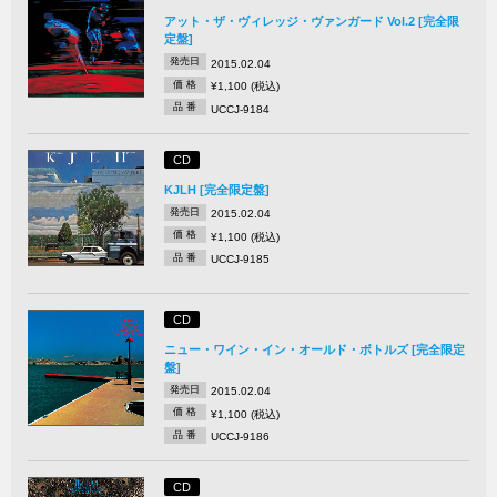
アット・ザ・ヴィレッジ・ヴァンガード Vol.2 [完全限
定盤]
発売日
2015.02.04
価 格
¥1,100 (税込)
品 番
UCCJ-9184
CD
KJLH [完全限定盤]
発売日
2015.02.04
価 格
¥1,100 (税込)
品 番
UCCJ-9185
CD
ニュー・ワイン・イン・オールド・ボトルズ [完全限定
盤]
発売日
2015.02.04
価 格
¥1,100 (税込)
品 番
UCCJ-9186
CD