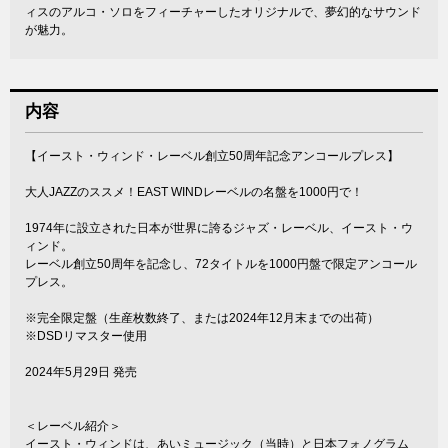
ィスのアルコ・ソロをフィーチャーしたオリジナルで、夢幻的なサウンド
が魅力。
内容
【イースト・ウィンド・レーベル創立50周年記念アンコールプレス】
大人JAZZのススメ！EAST WINDレーベルの名盤を1000円で！
1974年に設立された日本が世界に誇るジャズ・レーベル、イースト・ウ
ィンド。
レーベル創立50周年を記念し、72タイトルを1000円盤で限定アンコール
プレス。
※完全限定盤（生産枚数終了、または2024年12月末までの出荷）
※DSDリマスター使用
2024年5月29日 発売
＜レーベル紹介＞
イースト・ウィンドは、あいミュージック（当時）と日本フォノグラム