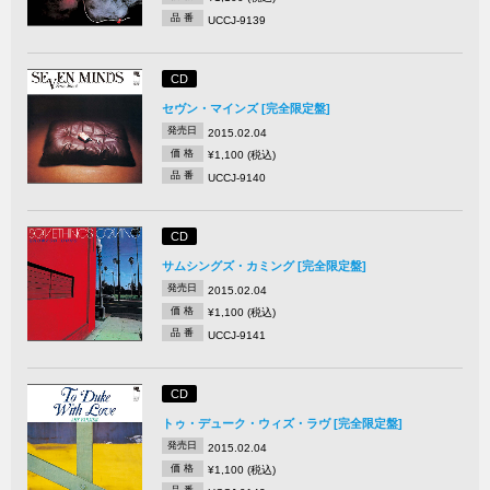
品 番
UCCJ-9139
CD
セヴン・マインズ [完全限定盤]
発売日
2015.02.04
価 格
¥1,100 (税込)
品 番
UCCJ-9140
CD
サムシングズ・カミング [完全限定盤]
発売日
2015.02.04
価 格
¥1,100 (税込)
品 番
UCCJ-9141
CD
トゥ・デューク・ウィズ・ラヴ [完全限定盤]
発売日
2015.02.04
価 格
¥1,100 (税込)