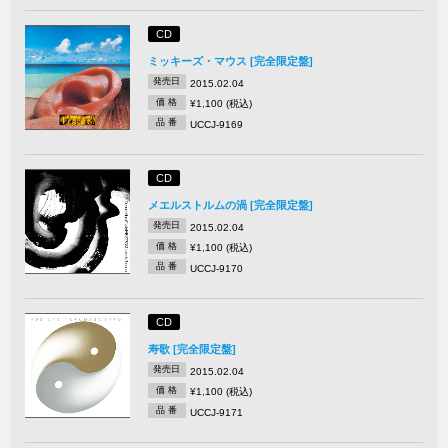
CD
ミッキーズ・マウス [完全限定盤]
発売日
2015.02.04
価 格
¥1,100 (税込)
品 番
UCCJ-9169
CD
メエルストルムの渦 [完全限定盤]
発売日
2015.02.04
価 格
¥1,100 (税込)
品 番
UCCJ-9170
CD
寿歌 [完全限定盤]
発売日
2015.02.04
価 格
¥1,100 (税込)
品 番
UCCJ-9171