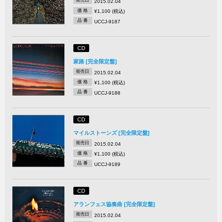
発売日
2015.02.04
価 格
¥1,100 (税込)
品 番
UCCJ-9187
CD
家路 [完全限定盤]
発売日
2015.02.04
価 格
¥1,100 (税込)
品 番
UCCJ-9188
CD
マイルストーンズ [完全限定盤]
発売日
2015.02.04
価 格
¥1,100 (税込)
品 番
UCCJ-9189
CD
アランフェス協奏曲 [完全限定盤]
発売日
2015.02.04