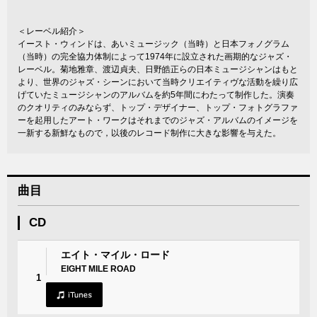
＜レーベル紹介＞
イースト・ウィンドは、あいミュージック（当時）と日本フォノグラム
（当時）の完全協力体制によって1974年に設立された画期的なジャズ・
レーベル。菊地雅章、渡辺貞夫、日野皓正らの日本ミュージシャンはもと
より、世界のジャズ・シーンにおいて当時クリエイティヴな活動を繰り広
げていたミュージシャンのアルバムを約5年間にわたって制作した。演奏
のクオリティのみならず、トップ・デザイナー、トップ・フォトグラファ
ーを起用したアート・ワークはそれまでのジャズ・アルバムのイメージを
一新する新鮮なもので，以後のレコード制作に大きな影響を与えた。
曲目
CD
エイト・マイル・ロード
EIGHT MILE ROAD
1