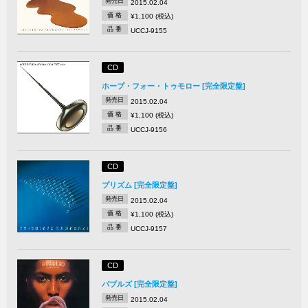
発売日
2015.02.04
価 格
¥1,100 (税込)
品 番
UCCJ-9155
CD
ホープ・フォー・トゥモロー [完全限定盤]
発売日
2015.02.04
価 格
¥1,100 (税込)
品 番
UCCJ-9156
CD
プリズム [完全限定盤]
発売日
2015.02.04
価 格
¥1,100 (税込)
品 番
UCCJ-9157
CD
バブルズ [完全限定盤]
発売日
2015.02.04