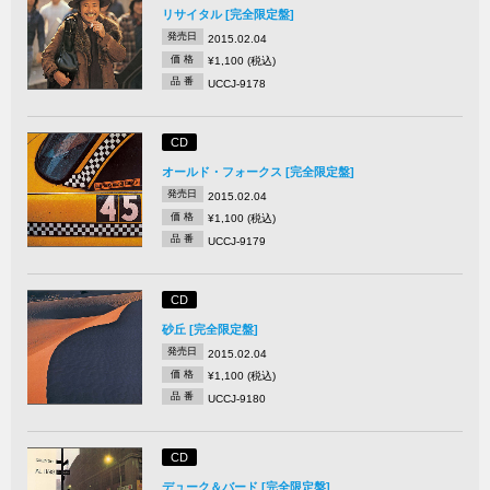
リサイタル [完全限定盤]
発売日
2015.02.04
価 格
¥1,100 (税込)
品 番
UCCJ-9178
CD
オールド・フォークス [完全限定盤]
発売日
2015.02.04
価 格
¥1,100 (税込)
品 番
UCCJ-9179
CD
砂丘 [完全限定盤]
発売日
2015.02.04
価 格
¥1,100 (税込)
品 番
UCCJ-9180
CD
デューク＆バード [完全限定盤]