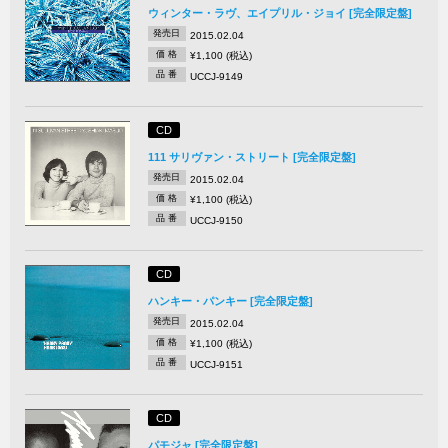
ウィンター・ラヴ、エイプリル・ジョイ [完全限定盤]
発売日
2015.02.04
価 格
¥1,100 (税込)
品 番
UCCJ-9149
CD
111 サリヴァン・ストリート [完全限定盤]
発売日
2015.02.04
価 格
¥1,100 (税込)
品 番
UCCJ-9150
CD
ハンキー・パンキー [完全限定盤]
発売日
2015.02.04
価 格
¥1,100 (税込)
品 番
UCCJ-9151
CD
パモジャ [完全限定盤]