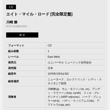
CD
エイト・マイル・ロード [完全限定盤]
川崎 燎
RYO KAWASAKI
限 定
フォーマット
CD
組み枚数
1
レーベル
East Wind
発売元
ユニバーサル ミュージック合同会社
発売国
日本
録音年
1976年3月8＆9日
ニューヨーク、エレクトリック・レディ・ス
録音場所
タジオにて録音
川崎燎(g)、サム・モリソン(ts, ss)、アンデ
ィ・ラヴァーン(key, synth)、フィル・グレ
演奏者
デンナイン(ARP odyssey)、ハーブ・ブシュ
ラー(el-b)、バディ・ウィリアムス(ds)、ア
ブドゥラ(cga, per)