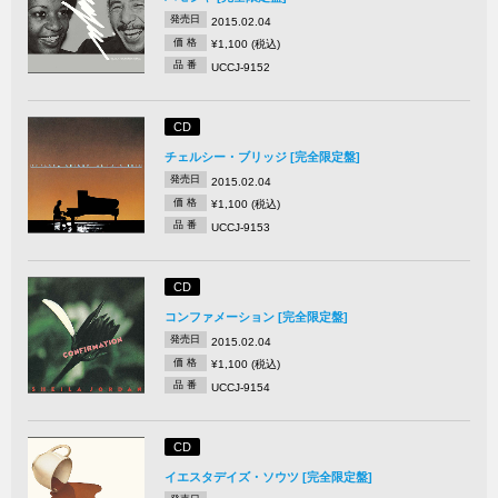
発売日
2015.02.04
価 格
¥1,100 (税込)
品 番
UCCJ-9152
CD
チェルシー・ブリッジ [完全限定盤]
発売日
2015.02.04
価 格
¥1,100 (税込)
品 番
UCCJ-9153
CD
コンファメーション [完全限定盤]
発売日
2015.02.04
価 格
¥1,100 (税込)
品 番
UCCJ-9154
CD
イエスタデイズ・ソウツ [完全限定盤]