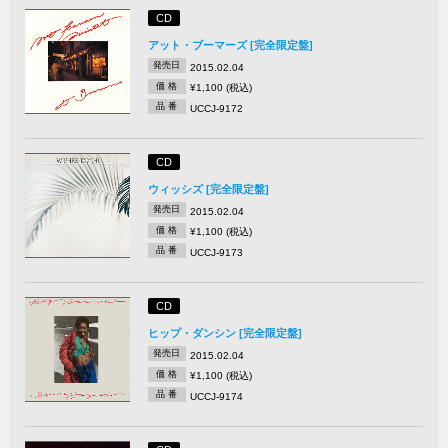
CD
アット・ブーマーズ [完全限定盤]
発売日
2015.02.04
価 格
¥1,100 (税込)
品 番
UCCJ-9172
CD
ウィッシズ [完全限定盤]
発売日
2015.02.04
価 格
¥1,100 (税込)
品 番
UCCJ-9173
CD
ヒップ・ダンシン [完全限定盤]
発売日
2015.02.04
価 格
¥1,100 (税込)
品 番
UCCJ-9174