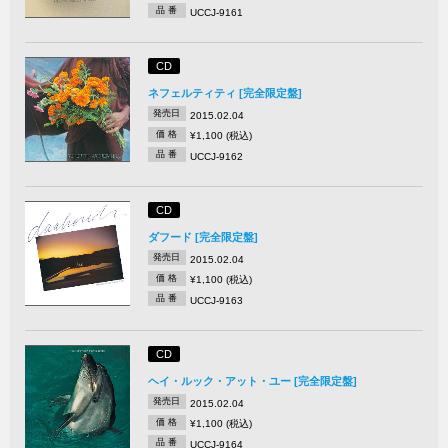
品 番
UCCJ-9161
CD
ネフェルティティ [完全限定盤]
発売日
2015.02.04
価 格
¥1,100 (税込)
品 番
UCCJ-9162
CD
ダフード [完全限定盤]
発売日
2015.02.04
価 格
¥1,100 (税込)
品 番
UCCJ-9163
CD
ヘイ・ルック・アット・ユー [完全限定盤]
発売日
2015.02.04
価 格
¥1,100 (税込)
品 番
UCCJ-9164