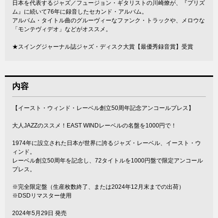
日本を代表するジャズ／フュージョン・ギタリストの川崎燎が、『プリズ
ム』に続いて76年に録音したセカンド・アルバム。
アルバム・タイトル曲のグルーヴィーなファンク・トラックや、メロウな
「モンテヴィデオ」などがオススメ。
★スイングジャーナル誌ジャズ・ディスク大賞【最優秀録音賞】受賞
内容
【イースト・ウィンド・レーベル創立50周年記念アンコールプレス】
大人JAZZのススメ！EAST WINDレーベルの名盤を1000円で！
1974年に設立された日本が世界に誇るジャズ・レーベル、イースト・ウ
ィンド。
レーベル創立50周年を記念し、72タイトルを1000円盤で限定アンコール
プレス。
※完全限定盤（生産枚数終了、または2024年12月末までの出荷）
※DSDリマスター使用
2024年5月29日 発売