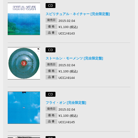
CD
スピリチュアル・ネイチャー [完全限定盤]
発売日
2015.02.04
価 格
¥1,100 (税込)
品 番
UCCJ-9143
CD
ストールン・モーメンツ [完全限定盤]
発売日
2015.02.04
価 格
¥1,100 (税込)
品 番
UCCJ-9144
CD
フライ・オン [完全限定盤]
発売日
2015.02.04
価 格
¥1,100 (税込)
品 番
UCCJ-9145