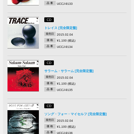
品 番
UCCJ-9133
CD
トレイス [完全限定盤]
発売日
2015.02.04
価 格
¥1,100 (税込)
品 番
UCCJ-9134
CD
サラーム・サラーム [完全限定盤]
発売日
2015.02.04
価 格
¥1,100 (税込)
品 番
UCCJ-9135
CD
ソング・フォー・マイセルフ [完全限定盤]
発売日
2015.02.04
価 格
¥1,100 (税込)
品 番
UCCJ-9136