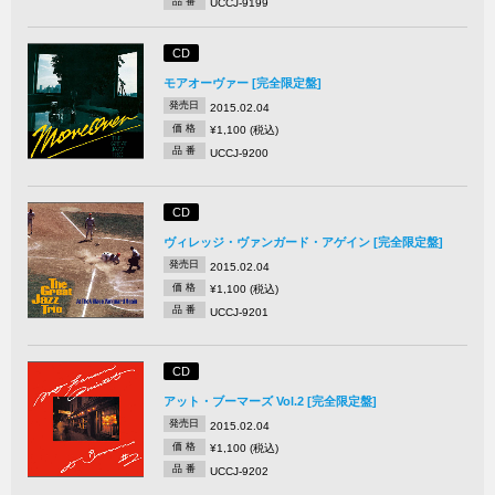
品 番
UCCJ-9199
CD
モアオーヴァー [完全限定盤]
発売日
2015.02.04
価 格
¥1,100 (税込)
品 番
UCCJ-9200
CD
ヴィレッジ・ヴァンガード・アゲイン [完全限定盤]
発売日
2015.02.04
価 格
¥1,100 (税込)
品 番
UCCJ-9201
CD
アット・ブーマーズ Vol.2 [完全限定盤]
発売日
2015.02.04
価 格
¥1,100 (税込)
品 番
UCCJ-9202