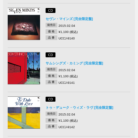
CD
セヴン・マインズ [完全限定盤]
発売日
2015.02.04
価 格
¥1,100 (税込)
品 番
UCCJ-9140
CD
サムシングズ・カミング [完全限定盤]
発売日
2015.02.04
価 格
¥1,100 (税込)
品 番
UCCJ-9141
CD
トゥ・デューク・ウィズ・ラヴ [完全限定盤]
発売日
2015.02.04
価 格
¥1,100 (税込)
品 番
UCCJ-9142