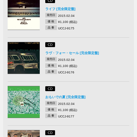
CD
ライフ [完全限定盤]
発売日
2015.02.04
価 格
¥1,100 (税込)
品 番
UCCJ-9175
CD
ラヴ・フォー・セール [完全限定盤]
発売日
2015.02.04
価 格
¥1,100 (税込)
品 番
UCCJ-9176
CD
おもいでの夏 [完全限定盤]
発売日
2015.02.04
価 格
¥1,100 (税込)
品 番
UCCJ-9177
CD