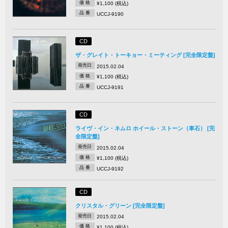
価 格
¥1,100 (税込)
品 番
UCCJ-9190
CD
ザ・グレイト・トーキョー・ミーティング [完全限定盤]
発売日
2015.02.04
価 格
¥1,100 (税込)
品 番
UCCJ-9191
CD
ライヴ・イン・ネムロ ホイール・ストーン（車石） [完
全限定盤]
発売日
2015.02.04
価 格
¥1,100 (税込)
品 番
UCCJ-9192
CD
クリスタル・グリーン [完全限定盤]
発売日
2015.02.04
価 格
¥1,100 (税込)