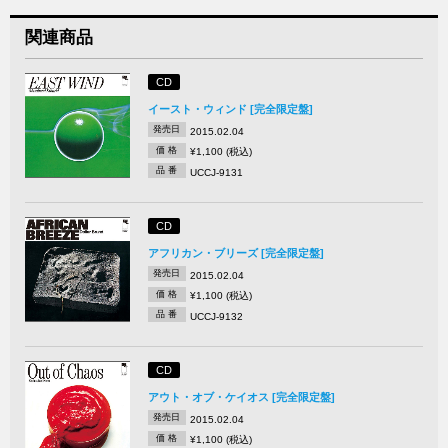
関連商品
CD
イースト・ウィンド [完全限定盤]
発売日
2015.02.04
価 格
¥1,100 (税込)
品 番
UCCJ-9131
CD
アフリカン・ブリーズ [完全限定盤]
発売日
2015.02.04
価 格
¥1,100 (税込)
品 番
UCCJ-9132
CD
アウト・オブ・ケイオス [完全限定盤]
発売日
2015.02.04
価 格
¥1,100 (税込)