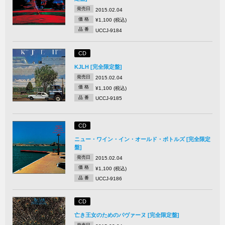
発売日
2015.02.04
価 格
¥1,100 (税込)
品 番
UCCJ-9184
CD
KJLH [完全限定盤]
発売日
2015.02.04
価 格
¥1,100 (税込)
品 番
UCCJ-9185
CD
ニュー・ワイン・イン・オールド・ボトルズ [完全限定
盤]
発売日
2015.02.04
価 格
¥1,100 (税込)
品 番
UCCJ-9186
CD
亡き王女のためのパヴァーヌ [完全限定盤]