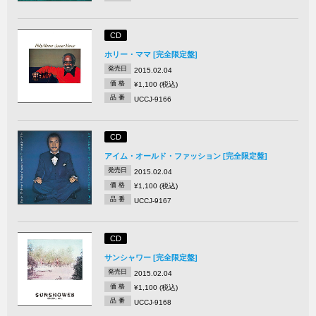
CD
ホリー・ママ [完全限定盤]
発売日
2015.02.04
価 格
¥1,100 (税込)
品 番
UCCJ-9166
CD
アイム・オールド・ファッション [完全限定盤]
発売日
2015.02.04
価 格
¥1,100 (税込)
品 番
UCCJ-9167
CD
サンシャワー [完全限定盤]
発売日
2015.02.04
価 格
¥1,100 (税込)
品 番
UCCJ-9168