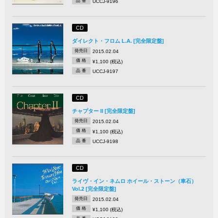
品 番
UCCJ-9196
CD
ダイレクト・フロム L.A. [完全限定盤]
発売日
2015.02.04
価 格
¥1,100 (税込)
品 番
UCCJ-9197
CD
チャプター II [完全限定盤]
発売日
2015.02.04
価 格
¥1,100 (税込)
品 番
UCCJ-9198
CD
ライヴ・イン・ネムロ ホイール・ストーン（車石）
Vol.2 [完全限定盤]
発売日
2015.02.04
価 格
¥1,100 (税込)