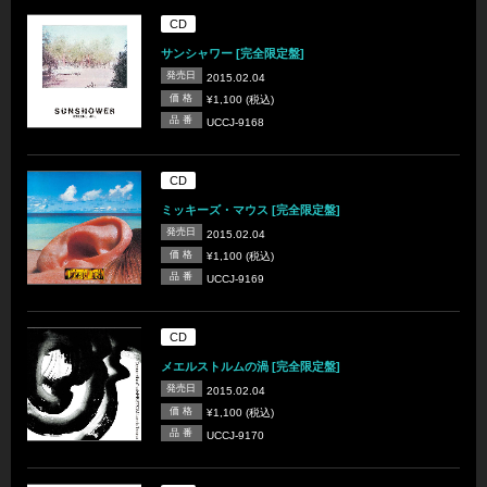
CD
サンシャワー [完全限定盤]
発売日
2015.02.04
価 格
¥1,100 (税込)
品 番
UCCJ-9168
CD
ミッキーズ・マウス [完全限定盤]
発売日
2015.02.04
価 格
¥1,100 (税込)
品 番
UCCJ-9169
CD
メエルストルムの渦 [完全限定盤]
発売日
2015.02.04
価 格
¥1,100 (税込)
品 番
UCCJ-9170