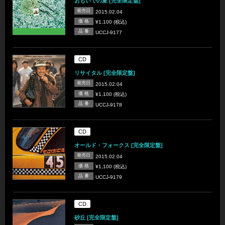
おもいでの夏 [完全限定盤]
発売日
2015.02.04
価 格
¥1,100 (税込)
品 番
UCCJ-9177
CD
リサイタル [完全限定盤]
発売日
2015.02.04
価 格
¥1,100 (税込)
品 番
UCCJ-9178
CD
オールド・フォークス [完全限定盤]
発売日
2015.02.04
価 格
¥1,100 (税込)
品 番
UCCJ-9179
CD
砂丘 [完全限定盤]