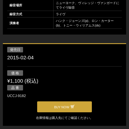
ニューヨーク、ヴィレッジ・ヴァンガードに
録音場所
てライヴ録音
録音方式
ライヴ
ハンク・ジョーンズ(p)、ロン・カーター
演奏者
(b)、トニー・ウィリアムス(ds)
発売日
2015-02-04
価 格
¥1,100 (税込)
品 番
UCCJ-9182
BUY NOW
在庫情報は購入先にてご確認ください。