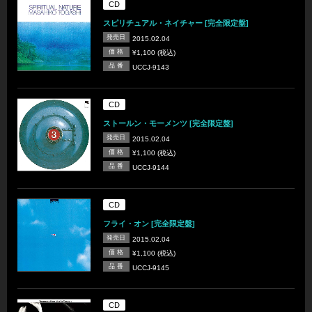
CD
スピリチュアル・ネイチャー [完全限定盤]
発売日
2015.02.04
価 格
¥1,100 (税込)
品 番
UCCJ-9143
CD
ストールン・モーメンツ [完全限定盤]
発売日
2015.02.04
価 格
¥1,100 (税込)
品 番
UCCJ-9144
CD
フライ・オン [完全限定盤]
発売日
2015.02.04
価 格
¥1,100 (税込)
品 番
UCCJ-9145
CD