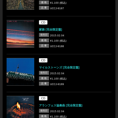
価 格
¥1,100 (税込)
品 番
UCCJ-9187
CD
家路 [完全限定盤]
発売日
2015.02.04
価 格
¥1,100 (税込)
品 番
UCCJ-9188
CD
マイルストーンズ [完全限定盤]
発売日
2015.02.04
価 格
¥1,100 (税込)
品 番
UCCJ-9189
CD
アランフェス協奏曲 [完全限定盤]
発売日
2015.02.04
価 格
¥1,100 (税込)