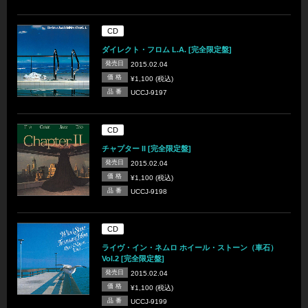
CD
ダイレクト・フロム L.A. [完全限定盤]
発売日
2015.02.04
価 格
¥1,100 (税込)
品 番
UCCJ-9197
CD
チャプター II [完全限定盤]
発売日
2015.02.04
価 格
¥1,100 (税込)
品 番
UCCJ-9198
CD
ライヴ・イン・ネムロ ホイール・ストーン（車石）
Vol.2 [完全限定盤]
発売日
2015.02.04
価 格
¥1,100 (税込)
品 番
UCCJ-9199