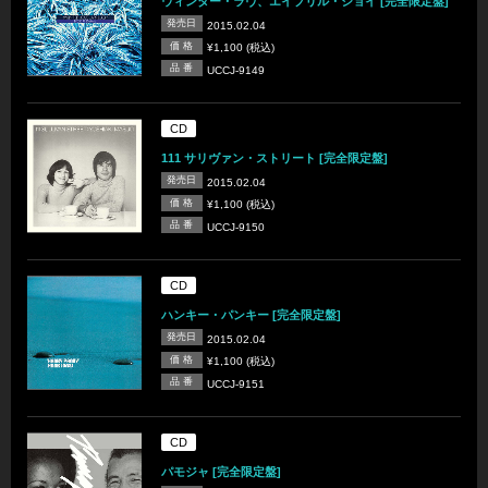
ウィンター・ラヴ、エイプリル・ジョイ [完全限定盤]
発売日
2015.02.04
価 格
¥1,100 (税込)
品 番
UCCJ-9149
CD
111 サリヴァン・ストリート [完全限定盤]
発売日
2015.02.04
価 格
¥1,100 (税込)
品 番
UCCJ-9150
CD
ハンキー・パンキー [完全限定盤]
発売日
2015.02.04
価 格
¥1,100 (税込)
品 番
UCCJ-9151
CD
パモジャ [完全限定盤]