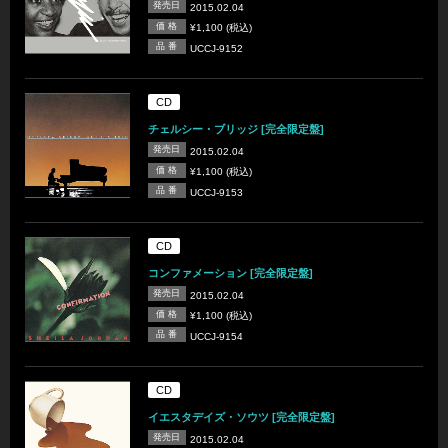
発売日
2015.02.04
価 格
¥1,100 (税込)
品 番
UCCJ-9152
CD
チェルシー・ブリッジ [完全限定盤]
発売日
2015.02.04
価 格
¥1,100 (税込)
品 番
UCCJ-9153
CD
コンファメーション [完全限定盤]
発売日
2015.02.04
価 格
¥1,100 (税込)
品 番
UCCJ-9154
CD
イエスタデイズ・ソウツ [完全限定盤]
発売日
2015.02.04