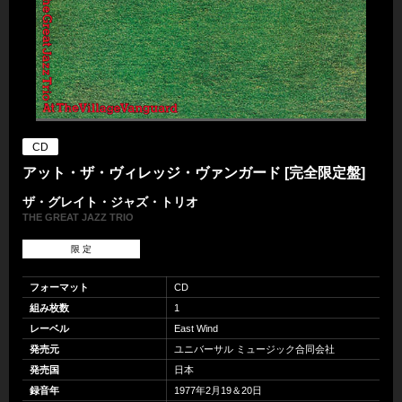
CD
アット・ザ・ヴィレッジ・ヴァンガード [完全限定盤]
ザ・グレイト・ジャズ・トリオ
THE GREAT JAZZ TRIO
限 定
フォーマット
CD
組み枚数
1
レーベル
East Wind
発売元
ユニバーサル ミュージック合同会社
発売国
日本
録音年
1977年2月19＆20日