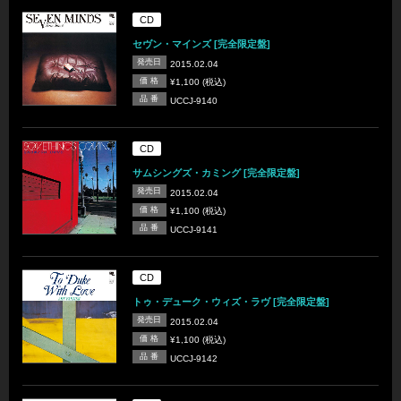
CD
セヴン・マインズ [完全限定盤]
発売日
2015.02.04
価 格
¥1,100 (税込)
品 番
UCCJ-9140
CD
サムシングズ・カミング [完全限定盤]
発売日
2015.02.04
価 格
¥1,100 (税込)
品 番
UCCJ-9141
CD
トゥ・デューク・ウィズ・ラヴ [完全限定盤]
発売日
2015.02.04
価 格
¥1,100 (税込)
品 番
UCCJ-9142