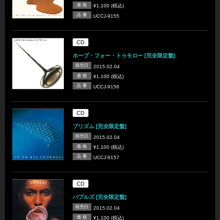
価 格
¥1,100 (税込)
品 番
UCCJ-9155
CD
ホープ・フォー・トゥモロー [完全限定盤]
発売日
2015.02.04
価 格
¥1,100 (税込)
品 番
UCCJ-9156
CD
プリズム [完全限定盤]
発売日
2015.02.04
価 格
¥1,100 (税込)
品 番
UCCJ-9157
CD
バブルズ [完全限定盤]
発売日
2015.02.04
価 格
¥1,100 (税込)