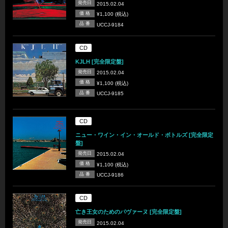
発売日
2015.02.04
価 格
¥1,100 (税込)
品 番
UCCJ-9184
CD
KJLH [完全限定盤]
発売日
2015.02.04
価 格
¥1,100 (税込)
品 番
UCCJ-9185
CD
ニュー・ワイン・イン・オールド・ボトルズ [完全限定
盤]
発売日
2015.02.04
価 格
¥1,100 (税込)
品 番
UCCJ-9186
CD
亡き王女のためのパヴァーヌ [完全限定盤]
発売日
2015.02.04