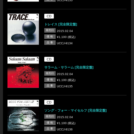
UCCJ-9133
CD
トレイス [完全限定盤]
発売日
2015.02.04
価 格
¥1,100 (税込)
品 番
UCCJ-9134
CD
サラーム・サラーム [完全限定盤]
発売日
2015.02.04
価 格
¥1,100 (税込)
品 番
UCCJ-9135
CD
ソング・フォー・マイセルフ [完全限定盤]
発売日
2015.02.04
価 格
¥1,100 (税込)
品 番
UCCJ-9136