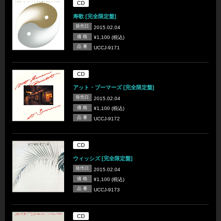
CD
寿歌 [完全限定盤]
発売日
2015.02.04
価 格
¥1,100 (税込)
品 番
UCCJ-9171
CD
アット・ブーマーズ [完全限定盤]
発売日
2015.02.04
価 格
¥1,100 (税込)
品 番
UCCJ-9172
CD
ウィッシズ [完全限定盤]
発売日
2015.02.04
価 格
¥1,100 (税込)
品 番
UCCJ-9173
CD