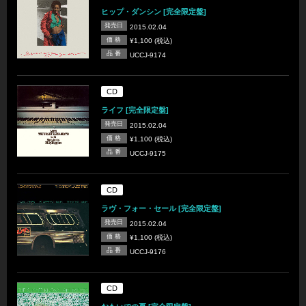
ヒップ・ダンシン [完全限定盤]
発売日
2015.02.04
価 格
¥1,100 (税込)
品 番
UCCJ-9174
CD
ライフ [完全限定盤]
発売日
2015.02.04
価 格
¥1,100 (税込)
品 番
UCCJ-9175
CD
ラヴ・フォー・セール [完全限定盤]
発売日
2015.02.04
価 格
¥1,100 (税込)
品 番
UCCJ-9176
CD