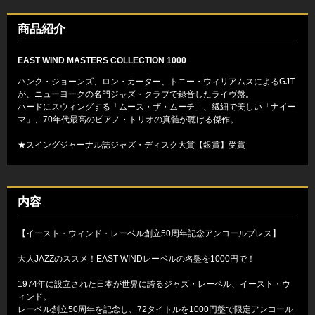
商品紹介
EAST WIND MASTERS COLLECTION 1000
ハンク・ジョーンズ、ロン・カーター、トニー・ウィリアムスによるGJT
が、ニューヨークの名門ジャズ・クラブで録音したライヴ盤。
ハードにスウィングする「ムース・ザ・ムーチ」、繊細で美しい「ナイー
マ」、70年代最高のピアノ・トリオの真髄が聴ける傑作。
★スイングジャーナル誌ジャズ・ディスク大賞【銀賞】受賞
内容
【イースト・ウィンド・レーベル創立50周年記念アンコールプレス】
大人JAZZのススメ！EAST WINDレーベルの名盤を1000円で！
1974年に設立された日本が世界に誇るジャズ・レーベル、イースト・ウ
ィンド。
レーベル創立50周年を記念し、72タイトルを1000円盤で限定アンコール