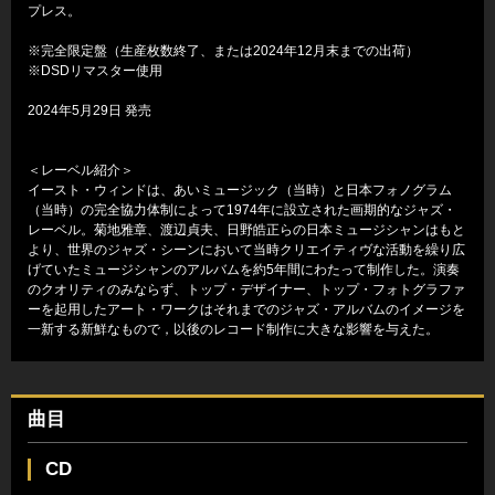
プレス。
※完全限定盤（生産枚数終了、または2024年12月末までの出荷）
※DSDリマスター使用
2024年5月29日 発売
＜レーベル紹介＞
イースト・ウィンドは、あいミュージック（当時）と日本フォノグラム
（当時）の完全協力体制によって1974年に設立された画期的なジャズ・
レーベル。菊地雅章、渡辺貞夫、日野皓正らの日本ミュージシャンはもと
より、世界のジャズ・シーンにおいて当時クリエイティヴな活動を繰り広
げていたミュージシャンのアルバムを約5年間にわたって制作した。演奏
のクオリティのみならず、トップ・デザイナー、トップ・フォトグラファ
ーを起用したアート・ワークはそれまでのジャズ・アルバムのイメージを
一新する新鮮なもので，以後のレコード制作に大きな影響を与えた。
曲目
CD