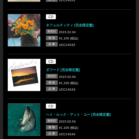
UCCJ-9161
CD
ネフェルティティ [完全限定盤]
発売日
2015.02.04
価 格
¥1,100 (税込)
品 番
UCCJ-9162
CD
ダフード [完全限定盤]
発売日
2015.02.04
価 格
¥1,100 (税込)
品 番
UCCJ-9163
CD
ヘイ・ルック・アット・ユー [完全限定盤]
発売日
2015.02.04
価 格
¥1,100 (税込)
品 番
UCCJ-9164