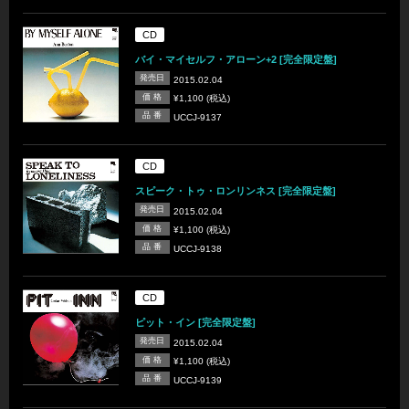
CD
バイ・マイセルフ・アローン+2 [完全限定盤]
発売日
2015.02.04
価 格
¥1,100 (税込)
品 番
UCCJ-9137
CD
スピーク・トゥ・ロンリンネス [完全限定盤]
発売日
2015.02.04
価 格
¥1,100 (税込)
品 番
UCCJ-9138
CD
ピット・イン [完全限定盤]
発売日
2015.02.04
価 格
¥1,100 (税込)
品 番
UCCJ-9139