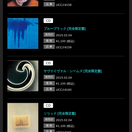
品 番
UCCJ-9158
CD
ブルーブラック [完全限定盤]
発売日
2015.02.04
価 格
¥1,100 (税込)
品 番
UCCJ-9159
CD
サヴァイヴァル・シームズ [完全限定盤]
発売日
2015.02.04
価 格
¥1,100 (税込)
品 番
UCCJ-9160
CD
ソリッド [完全限定盤]
発売日
2015.02.04
価 格
¥1,100 (税込)
品 番