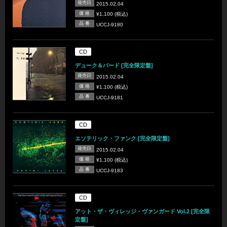
発売日
2015.02.04
価 格
¥1,100 (税込)
品 番
UCCJ-9180
CD
デューク＆バード [完全限定盤]
発売日
2015.02.04
価 格
¥1,100 (税込)
品 番
UCCJ-9181
CD
エソテリック・ファンク [完全限定盤]
発売日
2015.02.04
価 格
¥1,100 (税込)
品 番
UCCJ-9183
CD
アット・ザ・ヴィレッジ・ヴァンガード Vol.2 [完全限
定盤]