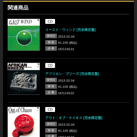
関連商品
CD
イースト・ウィンド [完全限定盤]
発売日
2015.02.04
価 格
¥1,100 (税込)
品 番
UCCJ-9131
CD
アフリカン・ブリーズ [完全限定盤]
発売日
2015.02.04
価 格
¥1,100 (税込)
品 番
UCCJ-9132
CD
アウト・オブ・ケイオス [完全限定盤]
発売日
2015.02.04
価 格
¥1,100 (税込)
品 番