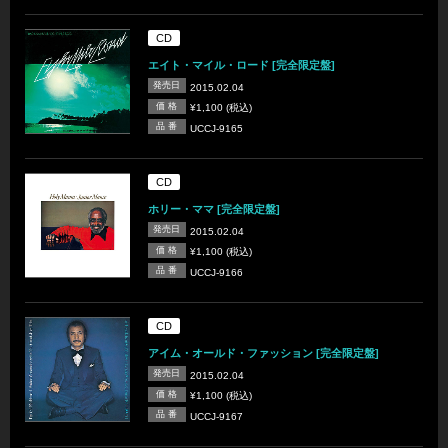
CD
エイト・マイル・ロード [完全限定盤]
発売日
2015.02.04
価 格
¥1,100 (税込)
品 番
UCCJ-9165
CD
ホリー・ママ [完全限定盤]
発売日
2015.02.04
価 格
¥1,100 (税込)
品 番
UCCJ-9166
CD
アイム・オールド・ファッション [完全限定盤]
発売日
2015.02.04
価 格
¥1,100 (税込)
品 番
UCCJ-9167