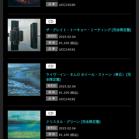
品 番
UCCJ-9190
CD
ザ・グレイト・トーキョー・ミーティング [完全限定盤]
発売日
2015.02.04
価 格
¥1,100 (税込)
品 番
UCCJ-9191
CD
ライヴ・イン・ネムロ ホイール・ストーン（車石） [完
全限定盤]
発売日
2015.02.04
価 格
¥1,100 (税込)
品 番
UCCJ-9192
CD
クリスタル・グリーン [完全限定盤]
発売日
2015.02.04
価 格
¥1,100 (税込)