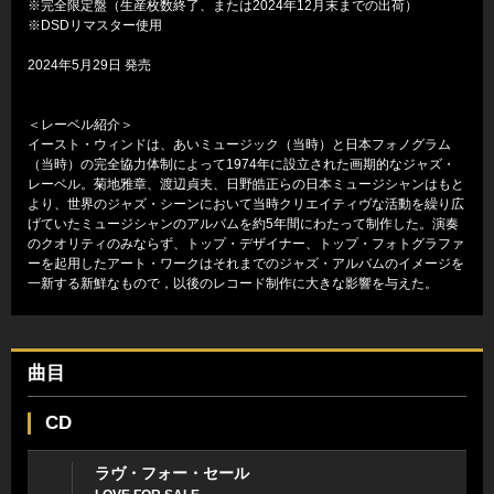
※完全限定盤（生産枚数終了、または2024年12月末までの出荷）
※DSDリマスター使用
2024年5月29日 発売
＜レーベル紹介＞
イースト・ウィンドは、あいミュージック（当時）と日本フォノグラム
（当時）の完全協力体制によって1974年に設立された画期的なジャズ・
レーベル。菊地雅章、渡辺貞夫、日野皓正らの日本ミュージシャンはもと
より、世界のジャズ・シーンにおいて当時クリエイティヴな活動を繰り広
げていたミュージシャンのアルバムを約5年間にわたって制作した。演奏
のクオリティのみならず、トップ・デザイナー、トップ・フォトグラファ
ーを起用したアート・ワークはそれまでのジャズ・アルバムのイメージを
一新する新鮮なもので，以後のレコード制作に大きな影響を与えた。
曲目
CD
ラヴ・フォー・セール