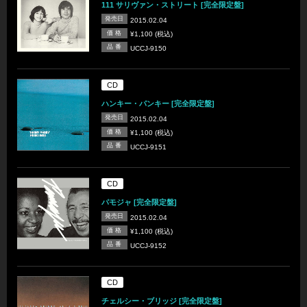
111 サリヴァン・ストリート [完全限定盤]
発売日
2015.02.04
価 格
¥1,100 (税込)
品 番
UCCJ-9150
CD
ハンキー・パンキー [完全限定盤]
発売日
2015.02.04
価 格
¥1,100 (税込)
品 番
UCCJ-9151
CD
パモジャ [完全限定盤]
発売日
2015.02.04
価 格
¥1,100 (税込)
品 番
UCCJ-9152
CD
チェルシー・ブリッジ [完全限定盤]