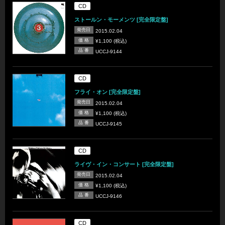
CD
ストールン・モーメンツ [完全限定盤]
発売日
2015.02.04
価 格
¥1,100 (税込)
品 番
UCCJ-9144
CD
フライ・オン [完全限定盤]
発売日
2015.02.04
価 格
¥1,100 (税込)
品 番
UCCJ-9145
CD
ライヴ・イン・コンサート [完全限定盤]
発売日
2015.02.04
価 格
¥1,100 (税込)
品 番
UCCJ-9146
CD