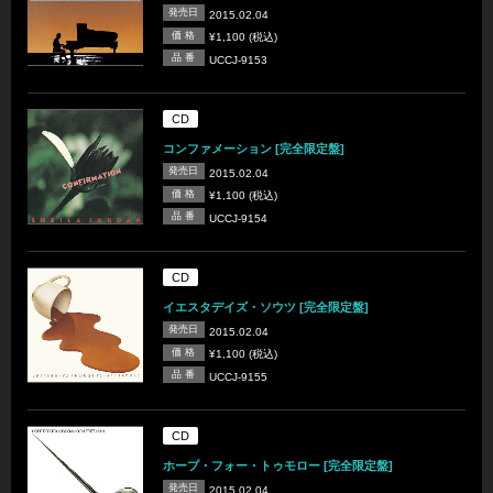
発売日
2015.02.04
価 格
¥1,100 (税込)
品 番
UCCJ-9153
CD
コンファメーション [完全限定盤]
発売日
2015.02.04
価 格
¥1,100 (税込)
品 番
UCCJ-9154
CD
イエスタデイズ・ソウツ [完全限定盤]
発売日
2015.02.04
価 格
¥1,100 (税込)
品 番
UCCJ-9155
CD
ホープ・フォー・トゥモロー [完全限定盤]
発売日
2015.02.04