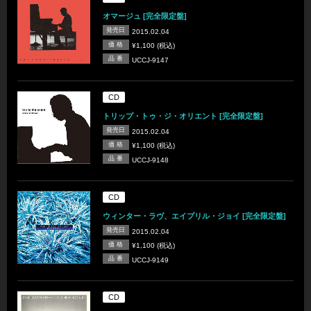
オマージュ [完全限定盤]
発売日
2015.02.04
価 格
¥1,100 (税込)
品 番
UCCJ-9147
CD
トリップ・トゥ・ジ・オリエント [完全限定盤]
発売日
2015.02.04
価 格
¥1,100 (税込)
品 番
UCCJ-9148
CD
ウィンター・ラヴ、エイプリル・ジョイ [完全限定盤]
発売日
2015.02.04
価 格
¥1,100 (税込)
品 番
UCCJ-9149
CD