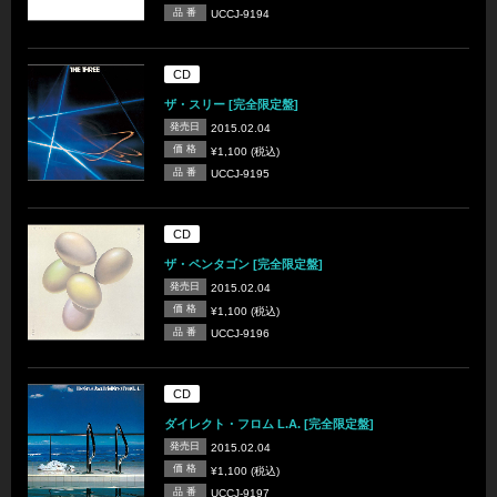
品 番
UCCJ-9194
CD
ザ・スリー [完全限定盤]
発売日
2015.02.04
価 格
¥1,100 (税込)
品 番
UCCJ-9195
CD
ザ・ペンタゴン [完全限定盤]
発売日
2015.02.04
価 格
¥1,100 (税込)
品 番
UCCJ-9196
CD
ダイレクト・フロム L.A. [完全限定盤]
発売日
2015.02.04
価 格
¥1,100 (税込)
品 番
UCCJ-9197