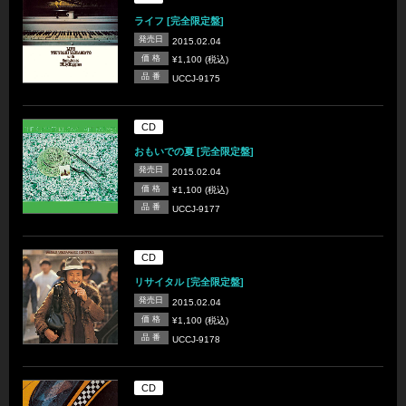
ライフ [完全限定盤]
発売日
2015.02.04
価 格
¥1,100 (税込)
品 番
UCCJ-9175
CD
おもいでの夏 [完全限定盤]
発売日
2015.02.04
価 格
¥1,100 (税込)
品 番
UCCJ-9177
CD
リサイタル [完全限定盤]
発売日
2015.02.04
価 格
¥1,100 (税込)
品 番
UCCJ-9178
CD