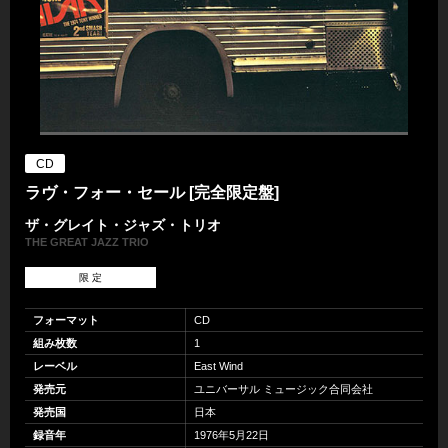
CD
ラヴ・フォー・セール [完全限定盤]
ザ・グレイト・ジャズ・トリオ
THE GREAT JAZZ TRIO
限 定
フォーマット
CD
組み枚数
1
レーベル
East Wind
発売元
ユニバーサル ミュージック合同会社
発売国
日本
録音年
1976年5月22日