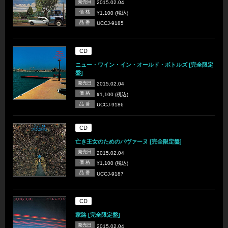
発売日
2015.02.04
価 格
¥1,100 (税込)
品 番
UCCJ-9185
CD
ニュー・ワイン・イン・オールド・ボトルズ [完全限定
盤]
発売日
2015.02.04
価 格
¥1,100 (税込)
品 番
UCCJ-9186
CD
亡き王女のためのパヴァーヌ [完全限定盤]
発売日
2015.02.04
価 格
¥1,100 (税込)
品 番
UCCJ-9187
CD
家路 [完全限定盤]
発売日
2015.02.04