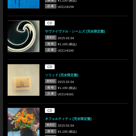
¥1,100 (税込)
品 番
UCCJ-9159
CD
サヴァイヴァル・シームズ [完全限定盤]
発売日
2015.02.04
価 格
¥1,100 (税込)
品 番
UCCJ-9160
CD
ソリッド [完全限定盤]
発売日
2015.02.04
価 格
¥1,100 (税込)
品 番
UCCJ-9161
CD
ネフェルティティ [完全限定盤]
発売日
2015.02.04
価 格
¥1,100 (税込)