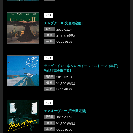
CD
チャプター II [完全限定盤]
発売日
2015.02.04
価 格
¥1,100 (税込)
品 番
UCCJ-9198
CD
ライヴ・イン・ネムロ ホイール・ストーン（車石）
Vol.2 [完全限定盤]
発売日
2015.02.04
価 格
¥1,100 (税込)
品 番
UCCJ-9199
CD
モアオーヴァー [完全限定盤]
発売日
2015.02.04
価 格
¥1,100 (税込)
品 番
UCCJ-9200