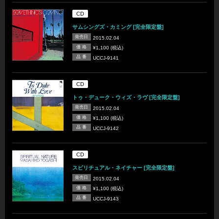
CD
サムシングズ・カミング [完全限定盤]
発売日
2015.02.04
価 格
¥1,100 (税込)
品 番
UCCJ-9141
CD
トゥ・デューク・ウィズ・ラヴ [完全限定盤]
発売日
2015.02.04
価 格
¥1,100 (税込)
品 番
UCCJ-9142
CD
スピリチュアル・ネイチャー [完全限定盤]
発売日
2015.02.04
価 格
¥1,100 (税込)
品 番
UCCJ-9143