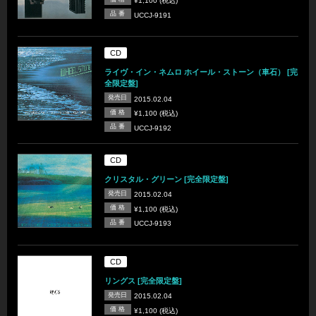
¥1,100 (税込)
品 番
UCCJ-9191
CD
ライヴ・イン・ネムロ ホイール・ストーン（車石） [完
全限定盤]
発売日
2015.02.04
価 格
¥1,100 (税込)
品 番
UCCJ-9192
CD
クリスタル・グリーン [完全限定盤]
発売日
2015.02.04
価 格
¥1,100 (税込)
品 番
UCCJ-9193
CD
リングス [完全限定盤]
発売日
2015.02.04
価 格
¥1,100 (税込)