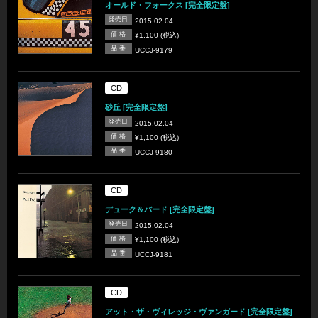
オールド・フォークス [完全限定盤]
発売日
2015.02.04
価 格
¥1,100 (税込)
品 番
UCCJ-9179
CD
砂丘 [完全限定盤]
発売日
2015.02.04
価 格
¥1,100 (税込)
品 番
UCCJ-9180
CD
デューク＆バード [完全限定盤]
発売日
2015.02.04
価 格
¥1,100 (税込)
品 番
UCCJ-9181
CD
アット・ザ・ヴィレッジ・ヴァンガード [完全限定盤]