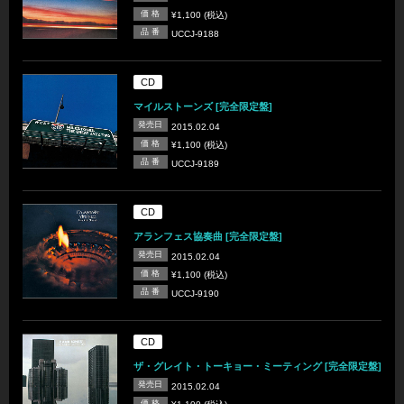
価 格
¥1,100 (税込)
品 番
UCCJ-9188
CD
マイルストーンズ [完全限定盤]
発売日
2015.02.04
価 格
¥1,100 (税込)
品 番
UCCJ-9189
CD
アランフェス協奏曲 [完全限定盤]
発売日
2015.02.04
価 格
¥1,100 (税込)
品 番
UCCJ-9190
CD
ザ・グレイト・トーキョー・ミーティング [完全限定盤]
発売日
2015.02.04
価 格