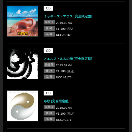
CD
ミッキーズ・マウス [完全限定盤]
発売日
2015.02.04
価 格
¥1,100 (税込)
品 番
UCCJ-9169
CD
メエルストルムの渦 [完全限定盤]
発売日
2015.02.04
価 格
¥1,100 (税込)
品 番
UCCJ-9170
CD
寿歌 [完全限定盤]
発売日
2015.02.04
価 格
¥1,100 (税込)
品 番
UCCJ-9171