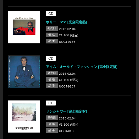
CD
ホリー・ママ [完全限定盤]
発売日
2015.02.04
価 格
¥1,100 (税込)
品 番
UCCJ-9166
CD
アイム・オールド・ファッション [完全限定盤]
発売日
2015.02.04
価 格
¥1,100 (税込)
品 番
UCCJ-9167
CD
サンシャワー [完全限定盤]
発売日
2015.02.04
価 格
¥1,100 (税込)
品 番
UCCJ-9168