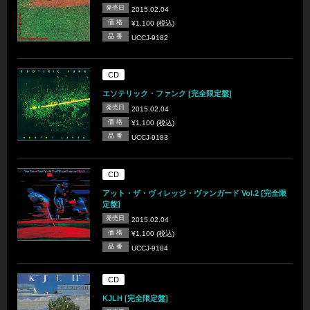
発売日
2015.02.04
価 格
¥1,100 (税込)
品 番
UCCJ-9182
CD
エソテリック・ファンク [完全限定盤]
発売日
2015.02.04
価 格
¥1,100 (税込)
品 番
UCCJ-9183
CD
アット・ザ・ヴィレッジ・ヴァンガード Vol.2 [完全限
定盤]
発売日
2015.02.04
価 格
¥1,100 (税込)
品 番
UCCJ-9184
CD
KJLH [完全限定盤]