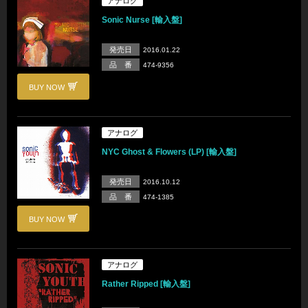
アナログ
Sonic Nurse [輸入盤]
発売日
2016.01.22
品 番
474-9356
BUY NOW
アナログ
NYC Ghost & Flowers (LP) [輸入盤]
発売日
2016.10.12
品 番
474-1385
BUY NOW
アナログ
Rather Ripped [輸入盤]