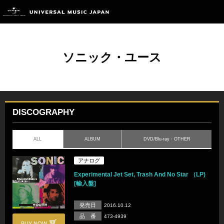
ソニック・ユース
DISCOGRAPHY
ALL
ALBUM
DVD/Blu-ray・OTHER
アナログ
Experimental Jet Set, Trash And No Star （LP)
[輸入盤]
発売日
2016.10.12
品 番
473-4939
BUY NOW