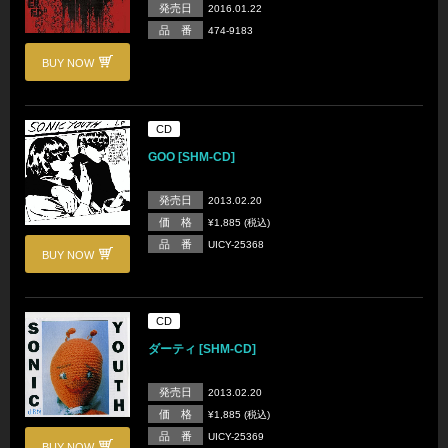
発売日
2016.01.22
品 番
474-9183
BUY NOW
CD
GOO [SHM-CD]
発売日
2013.02.20
価 格
¥1,885 (税込)
品 番
UICY-25368
BUY NOW
CD
ダーティ [SHM-CD]
発売日
2013.02.20
価 格
¥1,885 (税込)
品 番
UICY-25369
BUY NOW