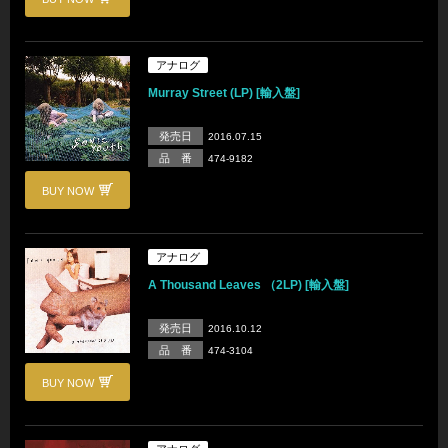
アナログ
Murray Street (LP) [輸入盤]
発売日
2016.07.15
品 番
474-9182
BUY NOW
アナログ
A Thousand Leaves （2LP) [輸入盤]
発売日
2016.10.12
品 番
474-3104
BUY NOW