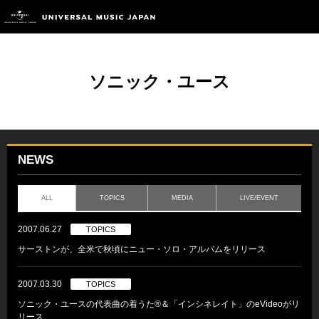
ソニック・ユース
NEWS
ALL
TOPICS
MEDIA
LIVE/EVENT
2007.06.27
TOPICS
サーストンが、全米で秋頃にニュー・ソロ・アルバムをリリース
2007.03.30
TOPICS
ソニック・ユースの代表曲の着うた®＆「インシネレイト」のeVideoがリ
リース