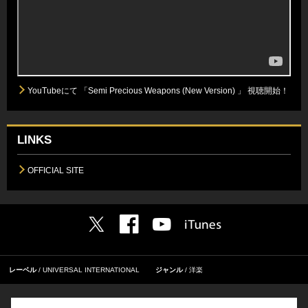
YouTubeにて 「Semi Precious Weapons (New Version) 」 視聴開始！
LINKS
OFFICIAL SITE
レーベル
UNIVERSAL INTERNATIONAL
ジャンル
洋楽