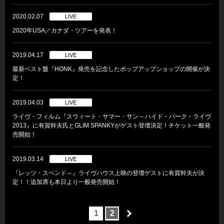
2020.02.07
LIVE
2020年USA／カナダ・ツアーを発表！
2019.04.17
LIVE
最新ベスト盤『HONK』発売を記念したポップアップショップの開催が決
定！
2019.04.03
LIVE
ライヴ・フィルム『スウィート・サマー・サン – ハイド・パーク・ライヴ
2013』に有賀幹夫氏とGLIM SPANKYがゲスト登壇決定！チケット一般発
売開始！
2019.03.14
LIVE
『レッツ・スペンド～』ライヴハウス上映の登壇ゲストに有賀幹夫が決
定！！追加席も本日より一般発売開始！
1
2