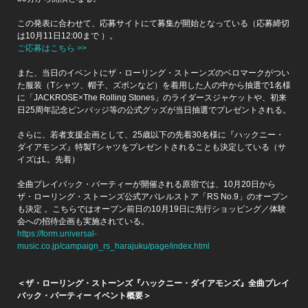
この発表に合わせて、応募サイトにて募集が開始となっている（応募締切
は10月11日12:00まで ）。
ご応募はこちら >>
また、当日のイベントにザ・ローリング・ストーンズのベロマークがつい
た服装（Tシャツ、帽子、ズボンなど）を着用した人の中から抽選で1名様
に「JACKROSE×The Rolling Stones」のライダースジャケットや、初来
日25周年記念ピンバッジ等の公式グッズが当日抽選でプレゼントされる。
さらに、若者支援企画として、25歳以下の先着30名様に『ハックニー・
ダイアモンズ』特製Tシャツをプレゼントされることも決定している（サ
イズはL。先着）
全曲プレイバック・パーティーが開催される原宿では、10月20日から
ザ・ローリング・ストーンズ公式アパレルストア「RS No.9」のオープン
も決定 。こちらではオープン前日の10月19日に先行ショッピング／体験
会への招待企画も実施されている。
https://form.universal-
music.co.jp/campaign_rs_harajuku/page/index.html
＜ザ・ローリング・ストーンズ『ハックニー・ダイアモンズ』全曲プレイ
バック・パーティー イベント概要＞