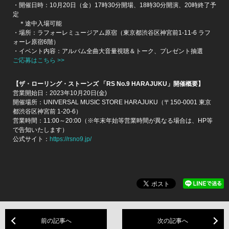
・開催日時：10月20日（金）17時30分開場、18時30分開演、20時終了予
定
＊途中入場可能
・場所：ラフォーレミュージアム原宿（東京都渋谷区神宮前1-11-6 ラフ
ォーレ原宿6階）
・イベント内容：アルバム全曲大音量視聴＆トーク、プレゼント抽選
ご応募はこちら >>
【ザ・ローリング・ストーンズ 「RS No.9 HARAJUKU」開催概要】
営業開始日：2023年10月20日(金)
開催場所：UNIVERSAL MUSIC STORE HARAJUKU（〒150-0001 東京
都渋⾕区神宮前 1-20-6）
営業時間：11:00～20:00（※年末年始等営業時間が異なる場合は、HP等
で告知いたします）
公式サイト：
https://rsno9.jp/
前の記事へ
次の記事へ