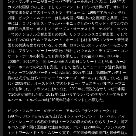
ンク・マルティーニがヨーロッパでデビューを果たしたのは、1997年の
カンヌ映画祭でのこと。そしてノーマン・レイデンの指揮の下、オレゴン
交響楽団を従えてのオーケストラ・デビューは、1998年であった。それ
以降、ピンク・マルティーニは世界各国で50以上の交響楽団と共演。その
中には、ロサンゼルス・フィルハーモニックとのハリウッド・ボウルでの
複数回の共演や、ボストン・ポップス・オーケストラ、ケネディ・センタ
ーでのナショナル交響楽団との共演、サンフランシスコ交響楽団、そして
ロンドンのロイヤル・アルバート・ホールにおけるBBCコンサート管弦楽
団との共演も含まれている。その他、ロサンゼルス・フィルハーモニック
とは、フランク・ゲーリーが新たに設計したウォルト・ディズニー・コン
サート・ホールの杮落しでも共演を果たし、その後2003年、2004年、
2008年、2011年と、同ホール恒例の大晦日コンサートにも登場。カーネ
ギー・ホールでの2公演も完売。そして改築したニューヨーク近代美術館
の再オープン記念パーティーにも出演。2008年には、第80回アカデミー
賞の公式打ち上げパーティー『ガバナーズ・ボール』に出演している。同
じく2008年に、オーストラリアのシドニー・フェスティバルでオープニ
ングも飾った。フランスにおいては、2011年に伝説的なオリンピア劇場
で2公演が完売した他、2012年にはパリでランバンのデザイナーであるア
ルベール・エルバスの就任10周年記念イベントに出演した。
ピンク・マルティーニのデビュー・アルバム『サンパティーク』は、
1997年、バンド自らが立ち上げたインディペンデント・レーベル、ハイ
ンツ・レコーズ（名称の由来はトーマスの愛犬の名）からリリース。同ア
ルバムは瞬く間に国際的な注目を集め、バンドは2000年、フランスのヴ
ィクトワール・ド・ラ・ムジーク賞で、年間最優秀楽曲部門と最優秀新人