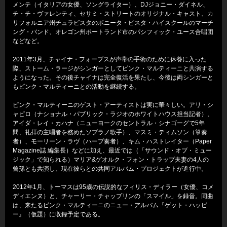
メンテ（イタリアの女優、ソングライター）、DJジョニー・ダイネル、
チ・チ・ヴァレンティ、セサミ・ストリートのオリジナル・キャスト、カ
リフォルニア州チュラビスタのボニータ・ビスタ・ハイスクールのマーチ
ング・バンド、オレゴン州ポートランド市のパシフィック・ユース合唱団
などなど。
2011年3月、チャイナ・フォーブスが声帯の手術のために休養に入った
際、ストーム・ラージがシンガーとしてピンク・マルティーニと共演する
ようになった。その後チャイナは完全復活を果たし、今後は両シンガーと
もピンク・マルティーニとの活動を継続する。
ピンク・マルティーニのゲスト・アーティストは実に華々しい。アリ・シ
ャピロ（ナショナル・パブリック・ラジオのホワイトハウス担当記者）、
アイダ・レイ・カハナ（ニューヨークのセントラル・シナゴーグで5年
間、礼拝の主唱者を務めたソプラノ歌手）、マスミ・ティムソン（箏奏
者）、モーリーン・ラヴ（ハープ奏者）、キム・ハストレイター（Paper
Magazine誌 編集長）などに加え、最近では（「サウンド・オブ・ミュー
ジック」で知られる）マリア&ゲオルク・フォン・トラップ夫妻の4人の
曾孫とも共演し、現在彼らとの共同アルバム・プロジェクトが進行中。
2012年1月、トーマスは95歳の伝説的なフィリス・ディラー（女優、コメ
ディエンヌ）と、チャーリー・チャップリンの「スマイル」を録音。同曲
は、来たるピンク・マルティーニのニュー・アルバム『ゲット・ハッピ
ー』（仮題）に収録予定である。