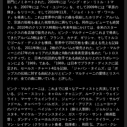
部門にノミネートされた。2004年には『ハング・オン・リトル・トマ
ト』を、2007年には『ヘイ・ユジーン』を、そして2009年には『草原の
輝き』をリリース。そして2010年11月、『ジョイ・トゥ・ザ・ワール
ド』を発表した。これは世界中の国々の曲を収録したホリデイ・アルバム
で、宗派の垣根を越えた祝祭気分に満ちている。同作はレビューでも絶賛
され、2010年のクリスマス時期から年末年始にかけては、全米のスター
バックスの各店舗で販売された。ピンク・マルティーニがこれまで発表し
てきたアルバム5枚は全て、フランス、カナダ、ギリシャ、そしてトルコ
でゴールド・ディスクを獲得。世界中で250万枚を優に超える売上を記録
している。 2011年秋には、2枚のアルバムが発売された。ピンク・マルテ
ィーニの17年のキャリアの人気曲と8曲の未発表音源を集めた『レトロス
ペクティヴ』と、日本の伝説的な歌手である由紀さおりとのコラボレーシ
ョンによる『1969』である。『1969』は日本でプラチナ・ディスクに認
定され、セールス・チャート4位を記録。「ジャパン・タイムズ」は「ポ
ップスの伝統に対する由紀さおりとピンク・マルティーニの愛情とリスペ
クトが、全ての曲に輝いている」と評した。
ピンク・マルティーニは、これまでに様々なアーティストと共演してきて
いる。ジミー・スコット、キャロル・チャニング、ルーファス・ウェイン
ライト、マーサ・ウェインライト、ジェーン・パウエル、アンリ・サルヴ
ァドール、チャベーラ・バルガス、ジョーイ・アリアス （ニューヨーク
のパフォーマー）、ベイジル・ツイスト（操り人形師）、ジョルジュ・ム
スタキ、マイケル・ファインスタイン、ガス・ヴァン・サント（映画監
督）、ダンディ・ウォーホルズのコートニー・テイラー・テイラー、ノー
マン・レイデン（クラリネット奏者、指揮者）、和田 弘、アルバ・クレ