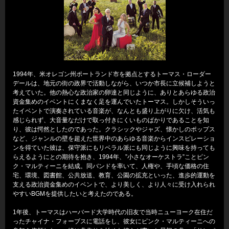
1994年、米オレゴン州ポートランド市を拠点とするトーマス・ローダー
デールは、地元の街の政界で活動しながら、いつか市長に立候補しようと
考えていた。他の熱心な政治家の卵達と同じように、ありとあらゆる政治
資金集めのイベントにくまなく足を運んでいたトーマス。しかしそういっ
たイベントで演奏されている音楽が、なんとも盛り上がりに欠け、活気も
感じられず、大音量なだけで取っ付きにくいものばかりであることを知
り、彼は愕然としたのであった。クラシックやジャズ、懐かしのポップス
など、ジャンルの壁を超えた世界中のあらゆる音楽からインスピレーショ
ンを得ていた彼は、保守派にもリベラル派にも同じように興味を持っても
らえるようにとの期待を抱き、1994年、”小さなオーケストラ”ことピン
ク・マルティーニを結成。同バンドを率いて、人権や、手頃な価格の住
宅、環境、図書館、公共放送、教育、公園の拡充といった、進歩的運動を
支える政治資金集めのイベントで、より美しく、より人々に受け入れられ
やすいBGMを提供したいと考えたのである。
1年後、トーマスはハーバード大学時代の旧友で当時ニューヨーク在住だ
ったチャイナ・フォーブスに電話をし、彼女にピンク・マルティーニへの