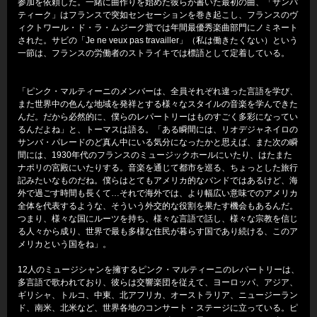
参加を依頼した。一緒に曲作りを始めた彼らが書いた最初の曲、「サンパ
ティーク」はフランスで突如センセーションを巻き起こし、フランスのヴ
ィクトワール・ド・ラ・ムジーク賞では年間最優秀楽曲部門にノミネート
された。サビの「Je ne veux pas travailler」（私は働きたくない）という
一節は、フランスの労働者のストライキでは標語として定着している。
「ピンク・マルティーニのメンバーは、全員それぞれ違った言語を学び、
また世界中の色んな地域を発祥とする様々なスタイルの音楽を学んできた
んだ。だから必然的に、僕らのレパートリーはものすごく多彩になってい
るんだよね」と、トーマスは語る。「ある瞬間には、リオデジャネイロの
サンバ・パレードのど真ん中にいる気分になったかと思えば、また次の瞬
間には、1930年代のフランスのミュージックホールにいたり、はたまた
ナポリの宮殿にいたりする。音楽を通じて都市を巡る、ちょっとした旅行
記みたいなものだね。僕らはとてもアメリカ的なバンドではあるけど、海
外で過ごす時間も長くて…それで海外では、より幅広い意味でのアメリカ
全体を代表するような、そういう外交的な役割を果たす機会もあるんだ。
つまり、様々な国にルーツを持ち、様々な言語で話し、様々な宗教を信じ
る人々から成り、世界で最も多様な住民が暮らす国であり続ける、このア
メリカという国をね」。
12人のミュージシャンを擁するピンク・マルティーニのレパートリーは、
多言語で歌われており、彼らは交響楽団を従えて、ヨーロッパ、アジア、
ギリシャ、トルコ、中東、北アフリカ、オーストラリア、ニュージーラン
ド、南米、北米など、世界各地のコンサート・ステージに立っている。ピ