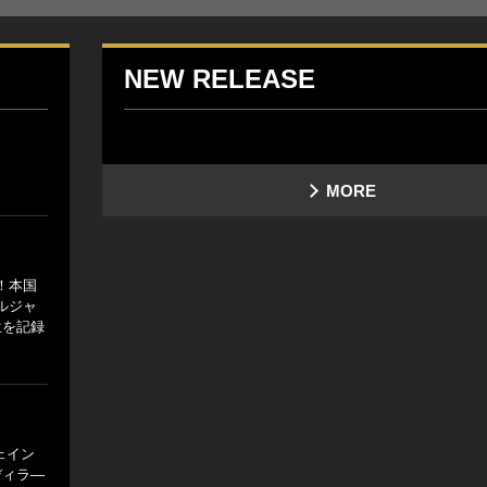
NEW RELEASE
MORE
ス！本国
ルジャ
位を記録
ェイン
ディラ―