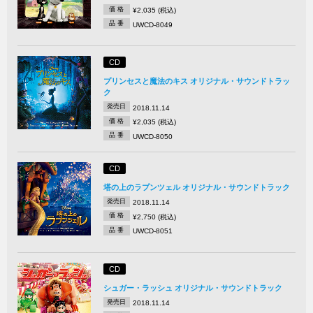
価 格
¥2,035 (税込)
品 番
UWCD-8049
CD
プリンセスと魔法のキス オリジナル・サウンドトラッ
ク
発売日
2018.11.14
価 格
¥2,035 (税込)
品 番
UWCD-8050
CD
塔の上のラプンツェル オリジナル・サウンドトラック
発売日
2018.11.14
価 格
¥2,750 (税込)
品 番
UWCD-8051
CD
シュガー・ラッシュ オリジナル・サウンドトラック
発売日
2018.11.14