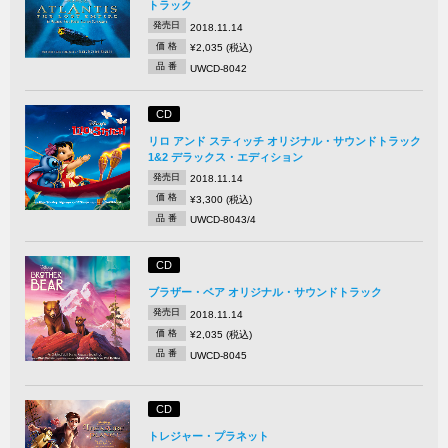
トラック
発売日
2018.11.14
価 格
¥2,035 (税込)
品 番
UWCD-8042
CD
リロ アンド スティッチ オリジナル・サウンドトラック
1&2 デラックス・エディション
発売日
2018.11.14
価 格
¥3,300 (税込)
品 番
UWCD-8043/4
CD
ブラザー・ベア オリジナル・サウンドトラック
発売日
2018.11.14
価 格
¥2,035 (税込)
品 番
UWCD-8045
CD
トレジャー・プラネット