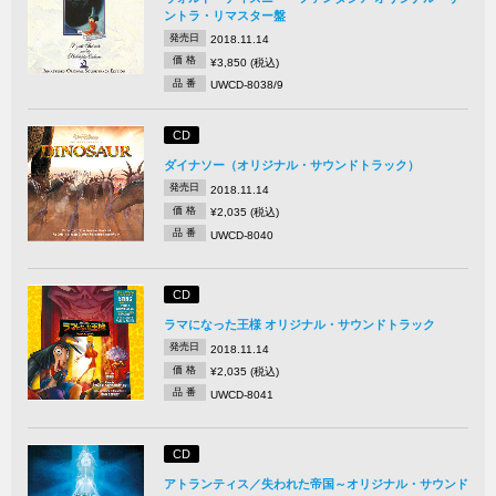
ントラ・リマスター盤
発売日
2018.11.14
価 格
¥3,850 (税込)
品 番
UWCD-8038/9
CD
ダイナソー（オリジナル・サウンドトラック）
発売日
2018.11.14
価 格
¥2,035 (税込)
品 番
UWCD-8040
CD
ラマになった王様 オリジナル・サウンドトラック
発売日
2018.11.14
価 格
¥2,035 (税込)
品 番
UWCD-8041
CD
アトランティス／失われた帝国～オリジナル・サウンド