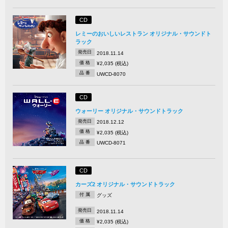
CD
レミーのおいしいレストラン オリジナル・サウンドト
ラック
発売日
2018.11.14
価 格
¥2,035 (税込)
品 番
UWCD-8070
CD
ウォーリー オリジナル・サウンドトラック
発売日
2018.12.12
価 格
¥2,035 (税込)
品 番
UWCD-8071
CD
カーズ2 オリジナル・サウンドトラック
付 属
グッズ
発売日
2018.11.14
価 格
¥2,035 (税込)