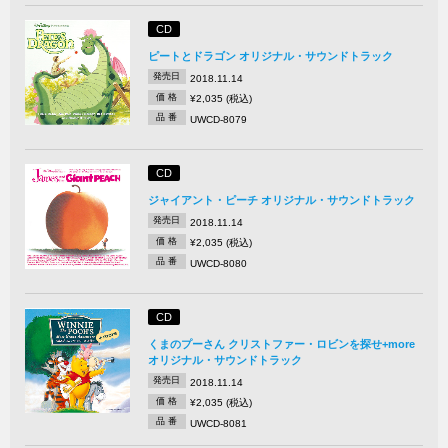
CD
ピートとドラゴン オリジナル・サウンドトラック
発売日
2018.11.14
価 格
¥2,035 (税込)
品 番
UWCD-8079
CD
ジャイアント・ピーチ オリジナル・サウンドトラック
発売日
2018.11.14
価 格
¥2,035 (税込)
品 番
UWCD-8080
CD
くまのプーさん クリストファー・ロビンを探せ+more
オリジナル・サウンドトラック
発売日
2018.11.14
価 格
¥2,035 (税込)
品 番
UWCD-8081