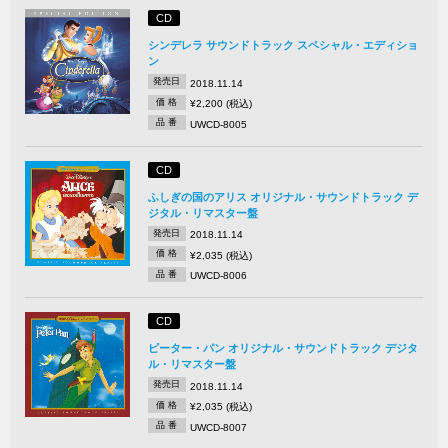
CD
シンデレラ サウンドトラック スペシャル・エディショ
ン
発売日
2018.11.14
価 格
¥2,200 (税込)
品 番
UWCD-8005
CD
ふしぎの国のアリス オリジナル・サウンドトラック デ
ジタル・リマスター盤
発売日
2018.11.14
価 格
¥2,035 (税込)
品 番
UWCD-8006
CD
ピーター・パン オリジナル・サウンドトラック デジタ
ル・リマスター盤
発売日
2018.11.14
価 格
¥2,035 (税込)
品 番
UWCD-8007