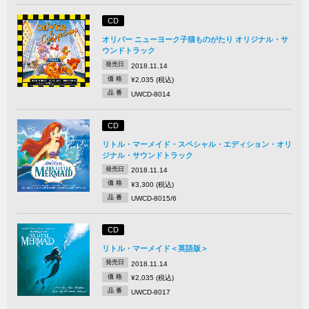
CD
オリバー ニューヨーク子猫ものがたり オリジナル・サ
ウンドトラック
発売日
2018.11.14
価 格
¥2,035 (税込)
品 番
UWCD-8014
CD
リトル・マーメイド・スペシャル・エディション・オリ
ジナル・サウンドトラック
発売日
2018.11.14
価 格
¥3,300 (税込)
品 番
UWCD-8015/6
CD
リトル・マーメイド＜英語版＞
発売日
2018.11.14
価 格
¥2,035 (税込)
品 番
UWCD-8017