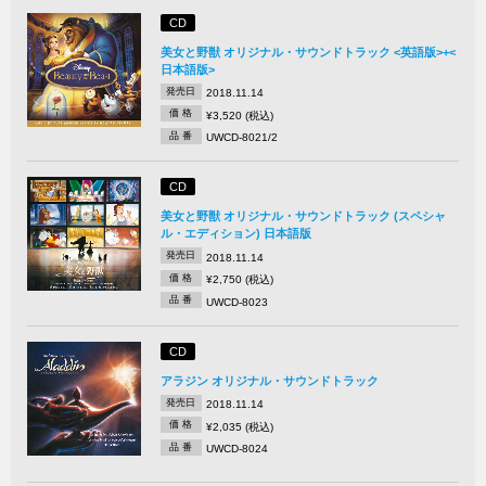
CD
美女と野獣 オリジナル・サウンドトラック <英語版>+<
日本語版>
発売日
2018.11.14
価 格
¥3,520 (税込)
品 番
UWCD-8021/2
CD
美女と野獣 オリジナル・サウンドトラック (スペシャ
ル・エディション) 日本語版
発売日
2018.11.14
価 格
¥2,750 (税込)
品 番
UWCD-8023
CD
アラジン オリジナル・サウンドトラック
発売日
2018.11.14
価 格
¥2,035 (税込)
品 番
UWCD-8024