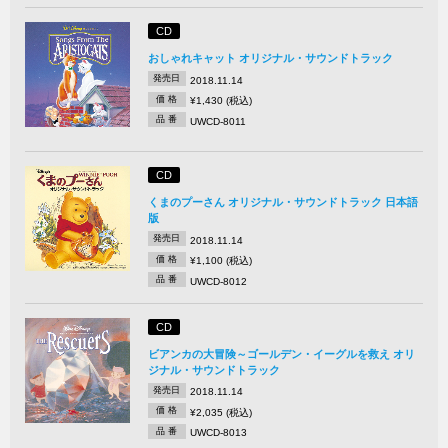
CD
おしゃれキャット オリジナル・サウンドトラック
発売日
2018.11.14
価 格
¥1,430 (税込)
品 番
UWCD-8011
CD
くまのプーさん オリジナル・サウンドトラック 日本語
版
発売日
2018.11.14
価 格
¥1,100 (税込)
品 番
UWCD-8012
CD
ビアンカの大冒険～ゴールデン・イーグルを救え オリ
ジナル・サウンドトラック
発売日
2018.11.14
価 格
¥2,035 (税込)
品 番
UWCD-8013