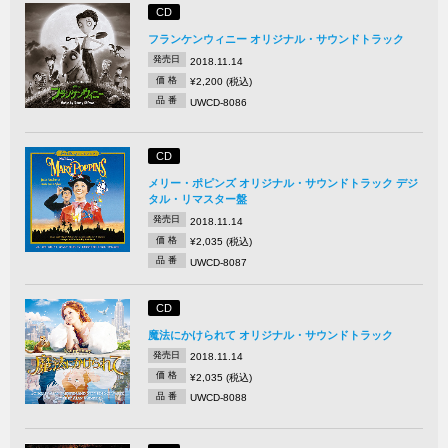
CD
フランケンウィニー オリジナル・サウンドトラック
発売日
2018.11.14
価 格
¥2,200 (税込)
品 番
UWCD-8086
CD
メリー・ポピンズ オリジナル・サウンドトラック デジ
タル・リマスター盤
発売日
2018.11.14
価 格
¥2,035 (税込)
品 番
UWCD-8087
CD
魔法にかけられて オリジナル・サウンドトラック
発売日
2018.11.14
価 格
¥2,035 (税込)
品 番
UWCD-8088