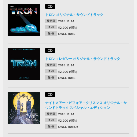
CD
トロン オリジナル・サウンドトラック
発売日
2018.11.14
価 格
¥2,200 (税込)
品 番
UWCD-8082
CD
トロン：レガシー オリジナル・サウンドトラック
発売日
2018.11.14
価 格
¥2,200 (税込)
品 番
UWCD-8083
CD
ナイトメアー・ビフォア・クリスマス オリジナル・サ
ウンドトラック スペシャル・エディション
発売日
2018.11.14
価 格
¥2,200 (税込)
品 番
UWCD-8084/5