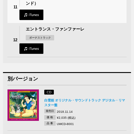
ンド）
11
エントランス・ファンファーレ
ボーナストラック
12
別バージョン
CD
白雪姫 オリジナル・サウンドトラック デジタル・リマ
スター盤
発売日
2018.11.14
価 格
¥2,035 (税込)
品 番
UWCD-8001