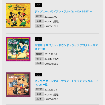
CD
ディズニー ハワイアン・アルバム ～DA BEST!～
発売日
2019.01.09
価 格
¥2,750 (税込)
品 番
UWCD-1012
CD
白雪姫 オリジナル・サウンドトラック デジタル・リマ
スター盤
発売日
2018.11.14
価 格
¥2,035 (税込)
品 番
UWCD-8001
CD
ピノキオ オリジナル・サウンドトラック デジタル・リ
マスター盤
発売日
2018.11.14
価 格
¥2,035 (税込)
品 番
UWCD-8002