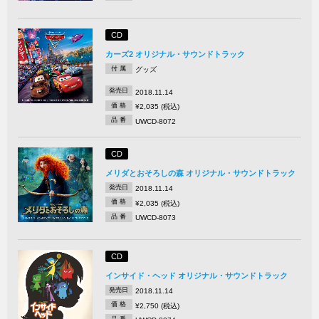
CD
カーズ2 オリジナル・サウンドトラック
付 属
グッズ
発売日
2018.11.14
価 格
¥2,035 (税込)
品 番
UWCD-8072
CD
メリダとおそろしの森 オリジナル・サウンドトラック
発売日
2018.11.14
価 格
¥2,035 (税込)
品 番
UWCD-8073
CD
インサイド・ヘッド オリジナル・サウンドトラック
発売日
2018.11.14
価 格
¥2,750 (税込)
品 番