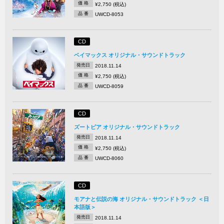
価 格
¥2,750 (税込)
品 番
UWCD-8053
CD
ベイマックス オリジナル・サウンドトラック
発売日
2018.11.14
価 格
¥2,750 (税込)
品 番
UWCD-8059
CD
ズートピア オリジナル・サウンドトラック
発売日
2018.11.14
価 格
¥2,750 (税込)
品 番
UWCD-8060
CD
モアナと伝説の海 オリジナル・サウンドトラック ＜日
本語版＞
発売日
2018.11.14