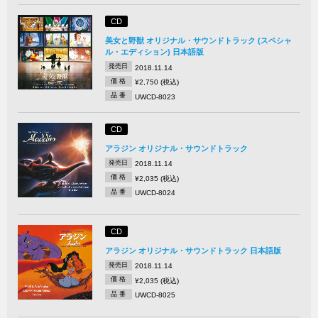
CD
美女と野獣 オリジナル・サウンドトラック (スペシャ
ル・エディション) 日本語版
発売日
2018.11.14
価 格
¥2,750 (税込)
品 番
UWCD-8023
CD
アラジン オリジナル・サウンドトラック
発売日
2018.11.14
価 格
¥2,035 (税込)
品 番
UWCD-8024
CD
アラジン オリジナル・サウンドトラック 日本語版
発売日
2018.11.14
価 格
¥2,035 (税込)
品 番
UWCD-8025