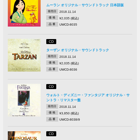
ムーラン オリジナル・サウンドトラック 日本語版
発売日
2018.11.14
価 格
¥2,035 (税込)
品 番
UWCD-8035
CD
ターザン オリジナル・サウンドトラック
発売日
2018.11.14
価 格
¥2,035 (税込)
品 番
UWCD-8036
CD
ウォルト・ディズニー・ファンタジア オリジナル・サ
ントラ・リマスター盤
発売日
2018.11.14
価 格
¥3,850 (税込)
品 番
UWCD-8038/9
CD