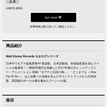
品 番
UWCD-8063
BUY NOW
在庫情報は購入先にてご確認ください。
商品紹介
Walt Disney Records カタログシリーズ
日本中でモアナ旋風席巻中! 英語歌、日本語歌他、未収録音源を含むスペ
シャル版発売！！興収50億円を突破した2017年春の大ヒットディズニ
ー・アニメーション 映画『モアナと伝説の海』。「どこまでも ～How
Far I'll Go～」 はじめ数々の名曲を生んだサウンドトラックから日本語
版、英語版のボーカル曲を集めたスペシャル版。
曲目