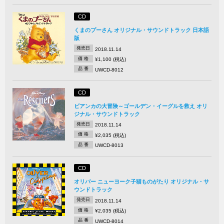
CD
くまのプーさん オリジナル・サウンドトラック 日本語
版
発売日
2018.11.14
価 格
¥1,100 (税込)
品 番
UWCD-8012
CD
ビアンカの大冒険～ゴールデン・イーグルを救え オリ
ジナル・サウンドトラック
発売日
2018.11.14
価 格
¥2,035 (税込)
品 番
UWCD-8013
CD
オリバー ニューヨーク子猫ものがたり オリジナル・サ
ウンドトラック
発売日
2018.11.14
価 格
¥2,035 (税込)
品 番
UWCD-8014