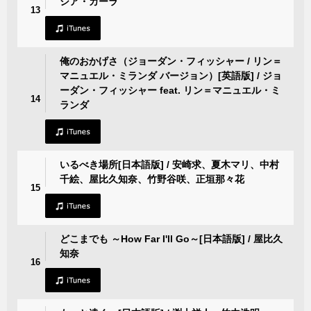
シア・カーラ
13
俺のおかげさ（ジョーダン・フィッシャー / リン＝
マニュエル・ミランダ バージョン）[英語版] / ジョ
ーダン・フィッシャー feat. リン＝マニュエル・ミ
14
ランダ
いるべき場所[日本語版] / 安崎求、夏木マリ、中村
千絵、屋比久知奈、竹野谷咲、正垣那々花
15
どこまでも ～How Far I'll Go～[日本語版] / 屋比久
知奈
16