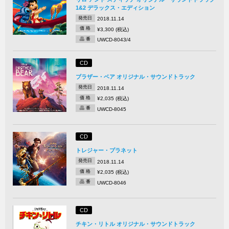
1&2 デラックス・エディション
発売日
2018.11.14
価 格
¥3,300 (税込)
品 番
UWCD-8043/4
CD
ブラザー・ベア オリジナル・サウンドトラック
発売日
2018.11.14
価 格
¥2,035 (税込)
品 番
UWCD-8045
CD
トレジャー・プラネット
発売日
2018.11.14
価 格
¥2,035 (税込)
品 番
UWCD-8046
CD
チキン・リトル オリジナル・サウンドトラック