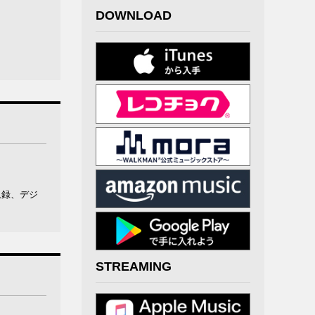
DOWNLOAD
収録、デジ
STREAMING