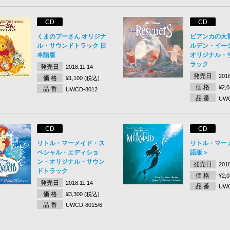
CD
CD
くまのプーさん オリジナ
ビアンカの大
ル・サウンドトラック 日
ルデン・イー
本語版
オリジナル・
ラック
発売日
2018.11.14
発売日
2018
価 格
¥1,100 (税込)
価 格
¥2,
品 番
UWCD-8012
品 番
UWC
CD
CD
リトル・マーメイド・ス
リトル・マー
ペシャル・エディショ
語版＞
ン・オリジナル・サウン
発売日
2018
ドトラック
価 格
¥2,
発売日
2018.11.14
品 番
UWC
価 格
¥3,300 (税込)
品 番
UWCD-8015/6