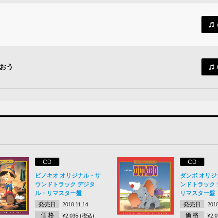
おう
CD
CD
ピノキオ オリジナル・サ
ダンボ オリ
ウンドトラック デジタ
ンドトラック
ル・リマスター盤
リマスター盤
発売日
発売日
2018.11.14
2018
価 格
価 格
¥2,035 (税込)
¥2,