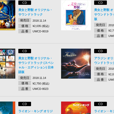
CD
CD
美女と野獣 オリジナル・
美女と野獣 
サウンドトラック
サウンドトラ
版
発売日
2018.11.14
発売日
2018
価 格
¥2,035 (税込)
価 格
¥2,
品 番
UWCD-8019
品 番
UWC
CD
CD
美女と野獣 オリジナル・
アラジン オ
サウンドトラック (スペシ
ウンドトラッ
ャル・エディション) 日本
発売日
2018
語版
価 格
¥2,
発売日
2018.11.14
品 番
UWC
価 格
¥2,750 (税込)
品 番
UWCD-8023
CD
CD
ライオン・キング オリジ
ライオン・キ