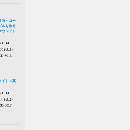
冒険～ゴー
グルを救え
サウンドト
.11.14
035 (税込)
D-8013
メイド＜英
.11.14
035 (税込)
D-8017