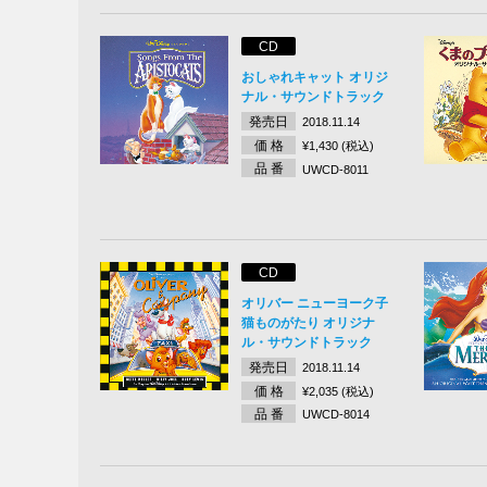
CD
おしゃれキャット オリジ
ナル・サウンドトラック
発売日
2018.11.14
価 格
¥1,430 (税込)
品 番
UWCD-8011
CD
オリバー ニューヨーク子
猫ものがたり オリジナ
ル・サウンドトラック
発売日
2018.11.14
価 格
¥2,035 (税込)
品 番
UWCD-8014