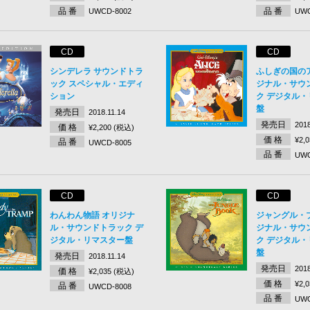
品 番
品 番
UWCD-8002
UWC
CD
CD
シンデレラ サウンドトラ
ふしぎの国の
ック スペシャル・エディ
ジナル・サウ
ション
ク デジタル
盤
発売日
2018.11.14
発売日
2018
価 格
¥2,200 (税込)
価 格
¥2,
品 番
UWCD-8005
品 番
UWC
CD
CD
わんわん物語 オリジナ
ジャングル・
ル・サウンドトラック デ
ジナル・サウ
ジタル・リマスター盤
ク デジタル
盤
発売日
2018.11.14
発売日
2018
価 格
¥2,035 (税込)
価 格
¥2,
品 番
UWCD-8008
品 番
UWC