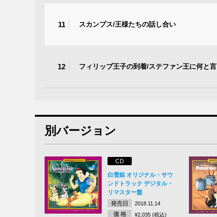
11
スカンプス/王様たちの話し合い
12
フィリップ王子の到着/ステファン王に何と言
別バージョン
CD
白雪姫 オリジナル・サウ
ンドトラック デジタル・
リマスター盤
発売日
2018.11.14
価 格
¥2,035 (税込)