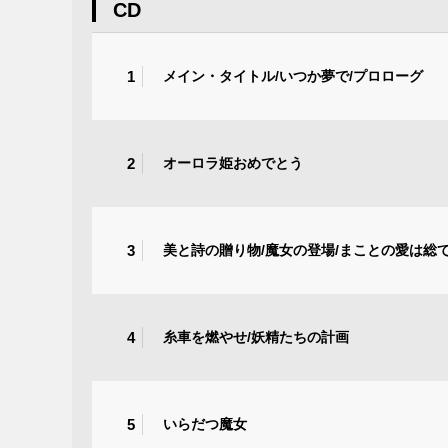
CD
1
メイン・タイトル/いつか夢で/プロローグ
2
オーロラ姫おめでとう
3
美と詩の贈り物/魔女の登場/まことの愛は総
4
糸車を燃やせ/妖精たちの計画
5
いらだつ魔女