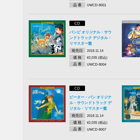
品 番
UWCD-8001
CD
バンビ オリジナル・サウ
ンドトラック デジタル・
リマスター盤
発売日
2018.11.14
価 格
¥2,035 (税込)
品 番
UWCD-8004
CD
ピーター・パン オリジナ
ル・サウンドトラック デ
ジタル・リマスター盤
発売日
2018.11.14
価 格
¥2,035 (税込)
品 番
UWCD-8007