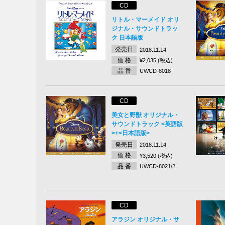
CD
リトル・マーメイド オリ
ジナル・サウンドトラッ
ク 日本語版
発売日
2018.11.14
価 格
¥2,035 (税込)
品 番
UWCD-8018
CD
美女と野獣 オリジナル・
サウンドトラック <英語版
>+<日本語版>
発売日
2018.11.14
価 格
¥3,520 (税込)
品 番
UWCD-8021/2
CD
アラジン オリジナル・サ