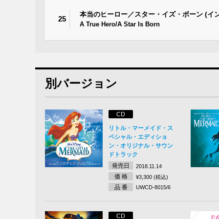
本当のヒーロー／スター・イズ・ボーン (イ
25
A True Hero/A Star Is Born
別バージョン
CD
リトル・マーメイド・ス
ペシャル・エディショ
ン・オリジナル・サウン
ドトラック
発売日
2018.11.14
価 格
¥3,300 (税込)
品 番
UWCD-8015/6
CD