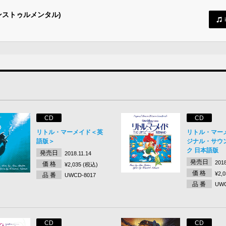
ンストゥルメンタル)
CD
CD
リトル・マーメイド＜英
リトル・マー
語版＞
ジナル・サウ
ク 日本語版
発売日
2018.11.14
発売日
2018
価 格
¥2,035 (税込)
価 格
¥2,
品 番
UWCD-8017
品 番
UWC
CD
CD