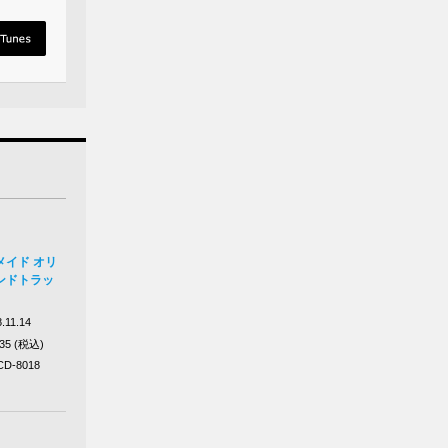
メイド オリ
ンドトラッ
.11.14
035 (税込)
D-8018