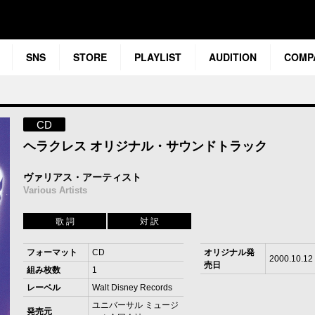
SNS
STORE
PLAYLIST
AUDITION
COMP
CD
ヘラクレス オリジナル・サウンドトラック
ヴァリアス・アーティスト
Various Artists
歌 詞
対 訳
フォーマット
CD
オリジナル発
2000.10.12
売日
組み枚数
1
レーベル
Walt Disney Records
ユニバーサル ミュージ
発売元