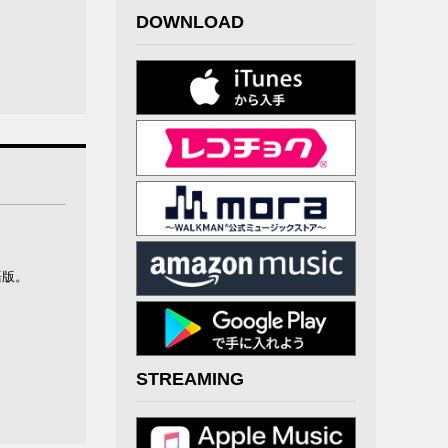
DOWNLOAD
語版。
STREAMING