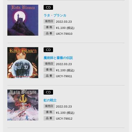
CD
ラタ・ブランカ
発売日
2022.03.23
価 格
¥1,100 (税込)
品 番
UICY-79910
CD
魔術師と薔薇の伝説
発売日
2022.03.23
価 格
¥1,100 (税込)
品 番
UICY-79911
CD
虹の戦士
発売日
2022.03.23
価 格
¥1,100 (税込)
品 番
UICY-79912