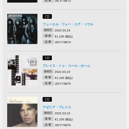
品 番
UICY-79873
CD
フューエル・フォー・ユア・ソウル
発売日
2022.03.23
価 格
¥1,100 (税込)
品 番
UICY-79874
CD
プレイス・トゥ・コール・ホーム
発売日
2022.03.23
価 格
¥1,100 (税込)
品 番
UICY-79875
CD
アゼリア・プレイス
発売日
2022.03.23
価 格
¥1,100 (税込)
品 番
UICY-79876