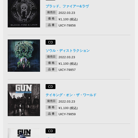
ブラッド、ファイアー&ラヴ
発売日
2022.03.23
価 格
¥1,100 (税込)
品 番
UICY-79856
CD
ソウル・ディストラクション
発売日
2022.03.23
価 格
¥1,100 (税込)
品 番
UICY-79857
CD
テイキング・オン・ザ・ワールド
発売日
2022.03.23
価 格
¥1,100 (税込)
品 番
UICY-79859
CD