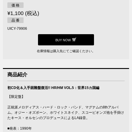
価 格
¥1,100 (税込)
品 番
UICY-79906
BUY NOW
在庫情報は購入先にてご確認ください。
商品紹介
初CD化＆入手困難盤復活!! HR/HM VOL.5：世界15カ国編
【限定盤】
正統派メロディアス・ハード・ロック・バンド、マグナムの8thアルバ
ム。オジー・オズボーン、ホワイトスネイク、スコーピオンズ他を手掛け
たキース・オルセンのプロデュースによるLA録音。
■発表：1990年