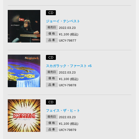
CD
ジョーイ・テンペスト
発売日
2022.03.23
価 格
¥1,100 (税込)
品 番
UICY-79877
CD
スカガラック・ファースト +5
発売日
2022.03.23
価 格
¥1,100 (税込)
品 番
UICY-79878
CD
フェイス・ザ・ヒ－ト
発売日
2022.03.23
価 格
¥1,100 (税込)
品 番
UICY-79879