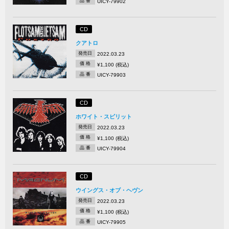
品 番
UICY-79902
CD
クアトロ
発売日
2022.03.23
価 格
¥1,100 (税込)
品 番
UICY-79903
CD
ホワイト・スピリット
発売日
2022.03.23
価 格
¥1,100 (税込)
品 番
UICY-79904
CD
ウイングス・オブ・ヘヴン
発売日
2022.03.23
価 格
¥1,100 (税込)
品 番
UICY-79905