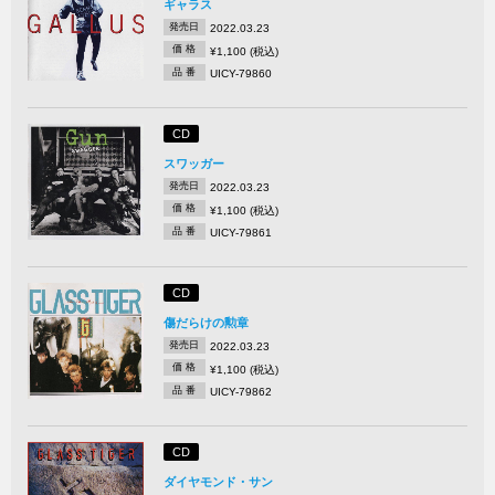
ギャラス
発売日
2022.03.23
価 格
¥1,100 (税込)
品 番
UICY-79860
CD
スワッガー
発売日
2022.03.23
価 格
¥1,100 (税込)
品 番
UICY-79861
CD
傷だらけの勲章
発売日
2022.03.23
価 格
¥1,100 (税込)
品 番
UICY-79862
CD
ダイヤモンド・サン