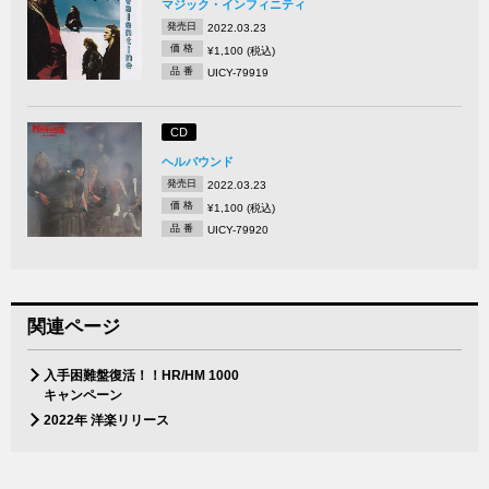
マジック・インフィニティ
発売日
2022.03.23
価 格
¥1,100 (税込)
品 番
UICY-79919
CD
ヘルバウンド
発売日
2022.03.23
価 格
¥1,100 (税込)
品 番
UICY-79920
関連ページ
入手困難盤復活！！HR/HM 1000
キャンペーン
2022年 洋楽リリース