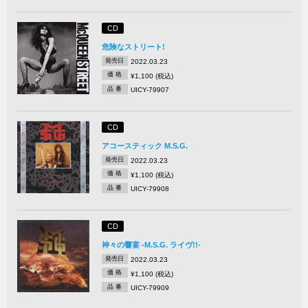
CD
危険なストリート!
発売日
2022.03.23
価 格
¥1,100 (税込)
品 番
UICY-79907
CD
アコースティック M.S.G.
発売日
2022.03.23
価 格
¥1,100 (税込)
品 番
UICY-79908
CD
神々の響宴 -M.S.G. ライヴ!!-
発売日
2022.03.23
価 格
¥1,100 (税込)
品 番
UICY-79909