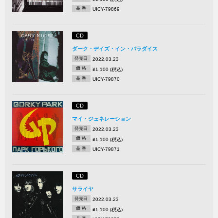
品 番
UICY-79869
CD
ダーク・デイズ・イン・パラダイス
発売日
2022.03.23
価 格
¥1,100 (税込)
品 番
UICY-79870
CD
マイ・ジェネレーション
発売日
2022.03.23
価 格
¥1,100 (税込)
品 番
UICY-79871
CD
サライヤ
発売日
2022.03.23
価 格
¥1,100 (税込)