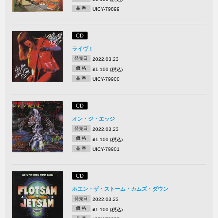
品 番
UICY-79899
CD
ライヴ！
発売日
2022.03.23
価 格
¥1,100 (税込)
品 番
UICY-79900
CD
オン・ジ・エッジ
発売日
2022.03.23
価 格
¥1,100 (税込)
品 番
UICY-79901
CD
ホエン・ザ・ストーム・カムズ・ダウン
発売日
2022.03.23
価 格
¥1,100 (税込)