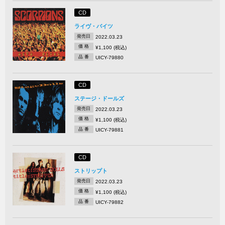
CD
ライヴ・バイツ
発売日
2022.03.23
価 格
¥1,100 (税込)
品 番
UICY-79880
CD
ステージ・ドールズ
発売日
2022.03.23
価 格
¥1,100 (税込)
品 番
UICY-79881
CD
ストリップト
発売日
2022.03.23
価 格
¥1,100 (税込)
品 番
UICY-79882