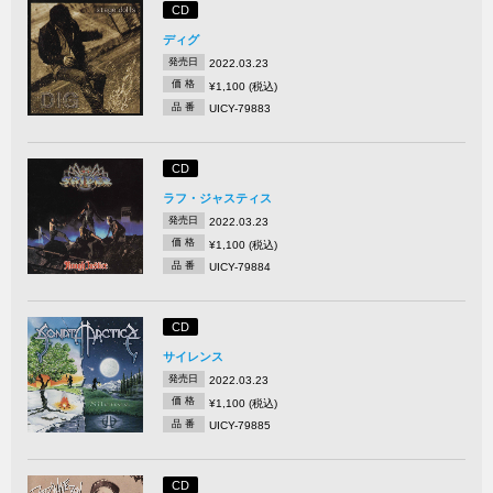
CD
ディグ
発売日
2022.03.23
価 格
¥1,100 (税込)
品 番
UICY-79883
CD
ラフ・ジャスティス
発売日
2022.03.23
価 格
¥1,100 (税込)
品 番
UICY-79884
CD
サイレンス
発売日
2022.03.23
価 格
¥1,100 (税込)
品 番
UICY-79885
CD