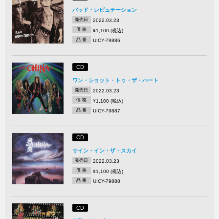
バッド・レピュテーション
発売日
2022.03.23
価 格
¥1,100 (税込)
品 番
UICY-79886
CD
ワン・ショット・トゥ・ザ・ハート
発売日
2022.03.23
価 格
¥1,100 (税込)
品 番
UICY-79887
CD
サイン・イン・ザ・スカイ
発売日
2022.03.23
価 格
¥1,100 (税込)
品 番
UICY-79888
CD