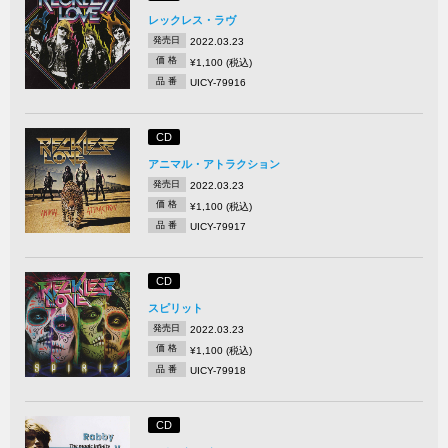
レックレス・ラヴ
発売日
2022.03.23
価 格
¥1,100 (税込)
品 番
UICY-79916
CD
アニマル・アトラクション
発売日
2022.03.23
価 格
¥1,100 (税込)
品 番
UICY-79917
CD
スピリット
発売日
2022.03.23
価 格
¥1,100 (税込)
品 番
UICY-79918
CD