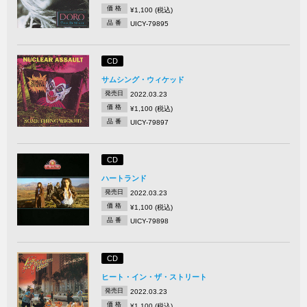
価 格
¥1,100 (税込)
品 番
UICY-79895
CD
サムシング・ウィケッド
発売日
2022.03.23
価 格
¥1,100 (税込)
品 番
UICY-79897
CD
ハートランド
発売日
2022.03.23
価 格
¥1,100 (税込)
品 番
UICY-79898
CD
ヒート・イン・ザ・ストリート
発売日
2022.03.23
価 格
¥1,100 (税込)