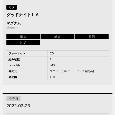
CD
グッドナイト L.A.
マグナム
Magnum
限 定
解 説
歌 詞
対 訳
フォーマット
CD
組み枚数
1
レーベル
IMS
発売元
ユニバーサル ミュージック合同会社
発売国
日本
発売日
2022-03-23