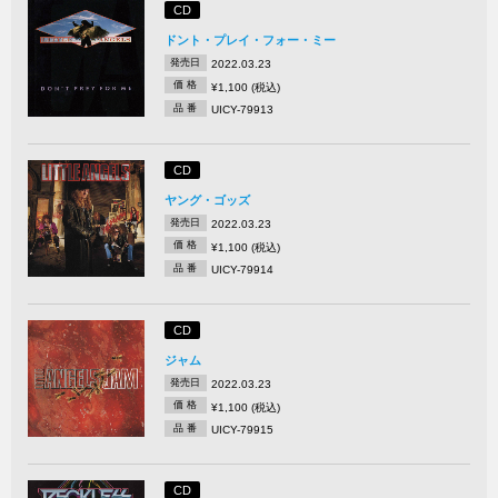
CD
ドント・プレイ・フォー・ミー
発売日
2022.03.23
価 格
¥1,100 (税込)
品 番
UICY-79913
CD
ヤング・ゴッズ
発売日
2022.03.23
価 格
¥1,100 (税込)
品 番
UICY-79914
CD
ジャム
発売日
2022.03.23
価 格
¥1,100 (税込)
品 番
UICY-79915
CD