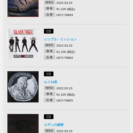
発売日
2022.03.23
価 格
¥1,100 (税込)
品 番
UICY-79863
CD
シンプル・ミッション
発売日
2022.03.23
価 格
¥1,100 (税込)
品 番
UICY-79864
CD
ルイ14世
発売日
2022.03.23
価 格
¥1,100 (税込)
品 番
UICY-79865
CD
エデンの秘密
発売日
2022.03.23