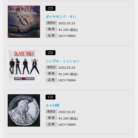
CD
ダイヤモンド・サン
発売日
2022.03.23
価 格
¥1,100 (税込)
品 番
UICY-79863
CD
シンプル・ミッション
発売日
2022.03.23
価 格
¥1,100 (税込)
品 番
UICY-79864
CD
ルイ14世
発売日
2022.03.23
価 格
¥1,100 (税込)
品 番
UICY-79865