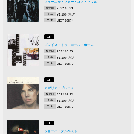
フューエル・フォー・ユア・ソウル
発売日
2022.03.23
価 格
¥1,100 (税込)
品 番
UICY-79874
CD
プレイス・トゥ・コール・ホーム
発売日
2022.03.23
価 格
¥1,100 (税込)
品 番
UICY-79875
CD
アゼリア・プレイス
発売日
2022.03.23
価 格
¥1,100 (税込)
品 番
UICY-79876
CD
ジョーイ・テンペスト