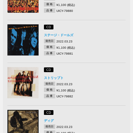
価 格
¥1,100 (税込)
品 番
UICY-79880
CD
ステージ・ドールズ
発売日
2022.03.23
価 格
¥1,100 (税込)
品 番
UICY-79881
CD
ストリップト
発売日
2022.03.23
価 格
¥1,100 (税込)
品 番
UICY-79882
CD
ディグ
発売日
2022.03.23
価 格