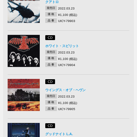
クアトロ
発売日
2022.03.23
価 格
¥1,100 (税込)
品 番
UICY-79903
CD
ホワイト・スピリット
発売日
2022.03.23
価 格
¥1,100 (税込)
品 番
UICY-79904
CD
ウイングス・オブ・ヘヴン
発売日
2022.03.23
価 格
¥1,100 (税込)
品 番
UICY-79905
CD
グッドナイト L.A.