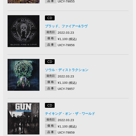
品 番
UICY-79855
CD
ブラッド、ファイアー&ラヴ
発売日
2022.03.23
価 格
¥1,100 (税込)
品 番
UICY-79856
CD
ソウル・ディストラクション
発売日
2022.03.23
価 格
¥1,100 (税込)
品 番
UICY-79857
CD
テイキング・オン・ザ・ワールド
発売日
2022.03.23
価 格
¥1,100 (税込)
品 番
UICY-79859