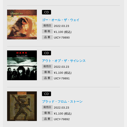
CD
ゴー・オール・ザ・ウェイ
発売日
2022.03.23
価 格
¥1,100 (税込)
品 番
UICY-79890
CD
アウト・オブ・ザ・サイレンス
発売日
2022.03.23
価 格
¥1,100 (税込)
品 番
UICY-79891
CD
ブラッド・フロム・ストーン
発売日
2022.03.23
価 格
¥1,100 (税込)
品 番
UICY-79892