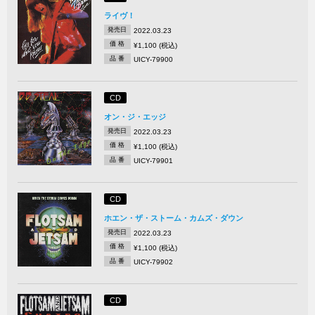
ライヴ！
発売日
2022.03.23
価 格
¥1,100 (税込)
品 番
UICY-79900
CD
オン・ジ・エッジ
発売日
2022.03.23
価 格
¥1,100 (税込)
品 番
UICY-79901
CD
ホエン・ザ・ストーム・カムズ・ダウン
発売日
2022.03.23
価 格
¥1,100 (税込)
品 番
UICY-79902
CD