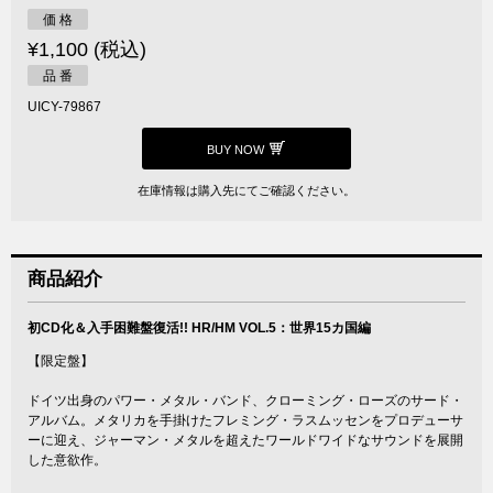
価 格
¥1,100 (税込)
品 番
UICY-79867
BUY NOW
在庫情報は購入先にてご確認ください。
商品紹介
初CD化＆入手困難盤復活!! HR/HM VOL.5：世界15カ国編
【限定盤】
ドイツ出身のパワー・メタル・バンド、クローミング・ローズのサード・
アルバム。メタリカを手掛けたフレミング・ラスムッセンをプロデューサ
ーに迎え、ジャーマン・メタルを超えたワールドワイドなサウンドを展開
した意欲作。