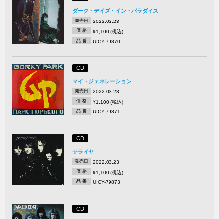
ダーク・デイズ・イン・パラダイス
発売日
2022.03.23
価 格
¥1,100 (税込)
品 番
UICY-79870
CD
マイ・ジェネレーション
発売日
2022.03.23
価 格
¥1,100 (税込)
品 番
UICY-79871
CD
サライヤ
発売日
2022.03.23
価 格
¥1,100 (税込)
品 番
UICY-79873
CD