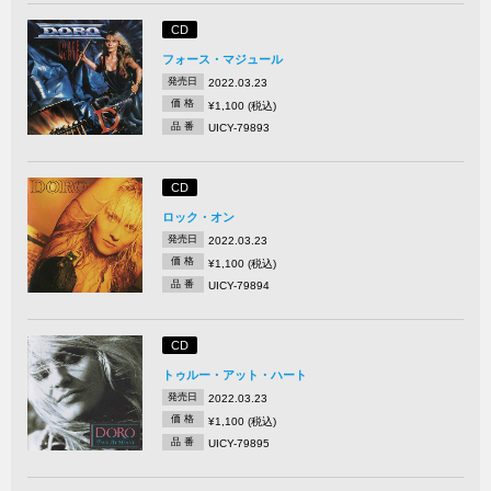
CD
フォース・マジュール
発売日
2022.03.23
価 格
¥1,100 (税込)
品 番
UICY-79893
CD
ロック・オン
発売日
2022.03.23
価 格
¥1,100 (税込)
品 番
UICY-79894
CD
トゥルー・アット・ハート
発売日
2022.03.23
価 格
¥1,100 (税込)
品 番
UICY-79895