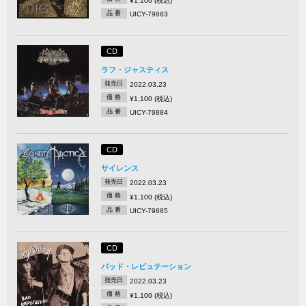
¥1,100 (税込)
品 番
UICY-79883
CD
ラフ・ジャスティス
発売日
2022.03.23
価 格
¥1,100 (税込)
品 番
UICY-79884
CD
サイレンス
発売日
2022.03.23
価 格
¥1,100 (税込)
品 番
UICY-79885
CD
バッド・レピュテーション
発売日
2022.03.23
価 格
¥1,100 (税込)