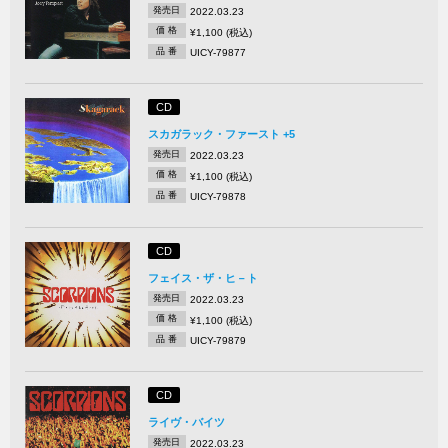
発売日
2022.03.23
価 格
¥1,100 (税込)
品 番
UICY-79877
CD
スカガラック・ファースト +5
発売日
2022.03.23
価 格
¥1,100 (税込)
品 番
UICY-79878
CD
フェイス・ザ・ヒ－ト
発売日
2022.03.23
価 格
¥1,100 (税込)
品 番
UICY-79879
CD
ライヴ・バイツ
発売日
2022.03.23