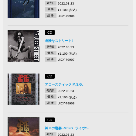
発売日
2022.03.23
価 格
¥1,100 (税込)
品 番
UICY-79906
CD
危険なストリート!
発売日
2022.03.23
価 格
¥1,100 (税込)
品 番
UICY-79907
CD
アコースティック M.S.G.
発売日
2022.03.23
価 格
¥1,100 (税込)
品 番
UICY-79908
CD
神々の響宴 -M.S.G. ライヴ!!-
発売日
2022.03.23