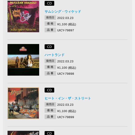
CD
サムシング・ウィケッド
発売日
2022.03.23
価 格
¥1,100 (税込)
品 番
UICY-79897
CD
ハートランド
発売日
2022.03.23
価 格
¥1,100 (税込)
品 番
UICY-79898
CD
ヒート・イン・ザ・ストリート
発売日
2022.03.23
価 格
¥1,100 (税込)
品 番
UICY-79899
CD