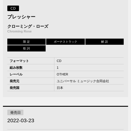
CD
プレッシャー
クローミング・ローズ
Chroming Rose
限 定
ボーナストラック
解 説
歌 詞
フォーマット
CD
組み枚数
1
レーベル
OTHER
発売元
ユニバーサル ミュージック合同会社
発売国
日本
発売日
2022-03-23