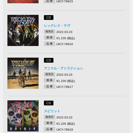
品 番
UICY-79915
CD
レックレス・ラヴ
発売日
2022.03.23
価 格
¥1,100 (税込)
品 番
UICY-79916
CD
アニマル・アトラクション
発売日
2022.03.23
価 格
¥1,100 (税込)
品 番
UICY-79917
CD
スピリット
発売日
2022.03.23
価 格
¥1,100 (税込)
品 番
UICY-79918