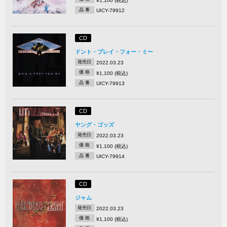
¥1,100 (税込)
品 番
UICY-79912
CD
ドント・プレイ・フォー・ミー
発売日
2022.03.23
価 格
¥1,100 (税込)
品 番
UICY-79913
CD
ヤング・ゴッズ
発売日
2022.03.23
価 格
¥1,100 (税込)
品 番
UICY-79914
CD
ジャム
発売日
2022.03.23
価 格
¥1,100 (税込)