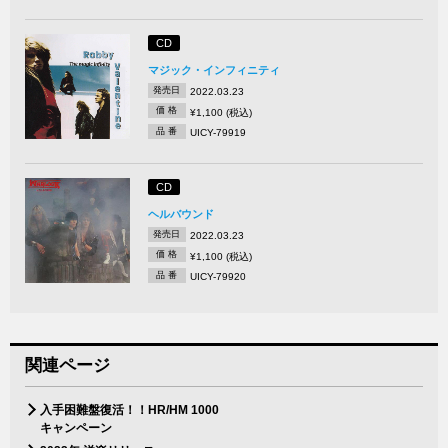
CD
マジック・インフィニティ
発売日
2022.03.23
価 格
¥1,100 (税込)
品 番
UICY-79919
CD
ヘルバウンド
発売日
2022.03.23
価 格
¥1,100 (税込)
品 番
UICY-79920
関連ページ
入手困難盤復活！！HR/HM 1000
キャンペーン