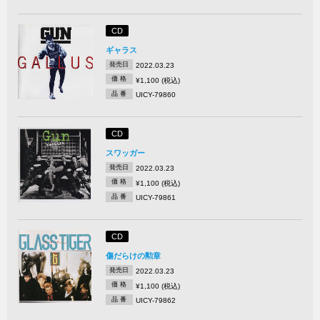
CD
ギャラス
発売日
2022.03.23
価 格
¥1,100 (税込)
品 番
UICY-79860
CD
スワッガー
発売日
2022.03.23
価 格
¥1,100 (税込)
品 番
UICY-79861
CD
傷だらけの勲章
発売日
2022.03.23
価 格
¥1,100 (税込)
品 番
UICY-79862