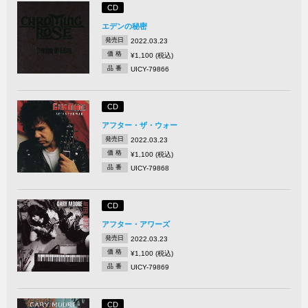
CD
エデンの秘密
発売日
2022.03.23
価 格
¥1,100 (税込)
品 番
UICY-79866
CD
アフター・ザ・ウォー
発売日
2022.03.23
価 格
¥1,100 (税込)
品 番
UICY-79868
CD
アフター・アワーズ
発売日
2022.03.23
価 格
¥1,100 (税込)
品 番
UICY-79869
CD