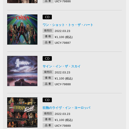
品 番
UICY-79886
CD
ワン・ショット・トゥ・ザ・ハート
発売日
2022.03.23
価 格
¥1,100 (税込)
品 番
UICY-79887
CD
サイン・イン・ザ・スカイ
発売日
2022.03.23
価 格
¥1,100 (税込)
品 番
UICY-79888
CD
狂熱のライヴ・イン・ヨーロッパ
発売日
2022.03.23
価 格
¥1,100 (税込)
品 番
UICY-79889