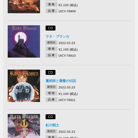
価 格
¥1,100 (税込)
品 番
UICY-79909
CD
ラタ・ブランカ
発売日
2022.03.23
価 格
¥1,100 (税込)
品 番
UICY-79910
CD
魔術師と薔薇の伝説
発売日
2022.03.23
価 格
¥1,100 (税込)
品 番
UICY-79911
CD
虹の戦士
発売日
2022.03.23
価 格