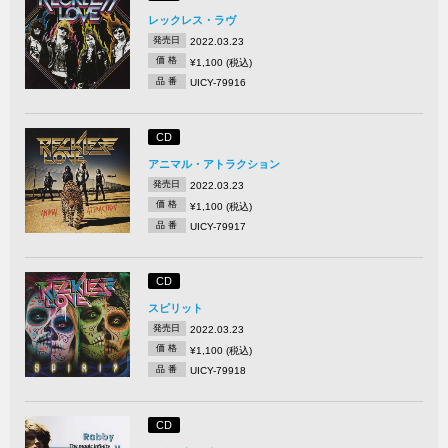
レックレス・ラヴ
発売日
2022.03.23
価 格
¥1,100 (税込)
品 番
UICY-79916
CD
アニマル・アトラクション
発売日
2022.03.23
価 格
¥1,100 (税込)
品 番
UICY-79917
CD
スピリット
発売日
2022.03.23
価 格
¥1,100 (税込)
品 番
UICY-79918
CD