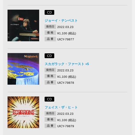
CD
ジョーイ・テンペスト
発売日
2022.03.23
価 格
¥1,100 (税込)
品 番
UICY-79877
CD
スカガラック・ファースト +5
発売日
2022.03.23
価 格
¥1,100 (税込)
品 番
UICY-79878
CD
フェイス・ザ・ヒ－ト
発売日
2022.03.23
価 格
¥1,100 (税込)
品 番
UICY-79879