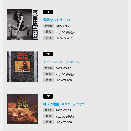
CD
危険なストリート!
発売日
2022.03.23
価 格
¥1,100 (税込)
品 番
UICY-79907
CD
アコースティック M.S.G.
発売日
2022.03.23
価 格
¥1,100 (税込)
品 番
UICY-79908
CD
神々の響宴 -M.S.G. ライヴ!!-
発売日
2022.03.23
価 格
¥1,100 (税込)
品 番
UICY-79909