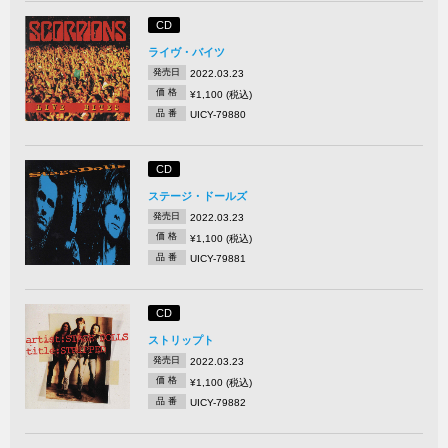
CD
ライヴ・バイツ
発売日
2022.03.23
価 格
¥1,100 (税込)
品 番
UICY-79880
CD
ステージ・ドールズ
発売日
2022.03.23
価 格
¥1,100 (税込)
品 番
UICY-79881
CD
ストリップト
発売日
2022.03.23
価 格
¥1,100 (税込)
品 番
UICY-79882