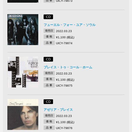
品 番
UICY-79873
CD
フューエル・フォー・ユア・ソウル
発売日
2022.03.23
価 格
¥1,100 (税込)
品 番
UICY-79874
CD
プレイス・トゥ・コール・ホーム
発売日
2022.03.23
価 格
¥1,100 (税込)
品 番
UICY-79875
CD
アゼリア・プレイス
発売日
2022.03.23
価 格
¥1,100 (税込)
品 番
UICY-79876