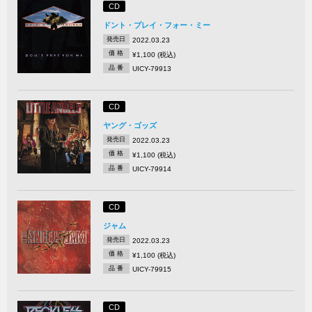
CD
ドント・プレイ・フォー・ミー
発売日
2022.03.23
価 格
¥1,100 (税込)
品 番
UICY-79913
CD
ヤング・ゴッズ
発売日
2022.03.23
価 格
¥1,100 (税込)
品 番
UICY-79914
CD
ジャム
発売日
2022.03.23
価 格
¥1,100 (税込)
品 番
UICY-79915
CD