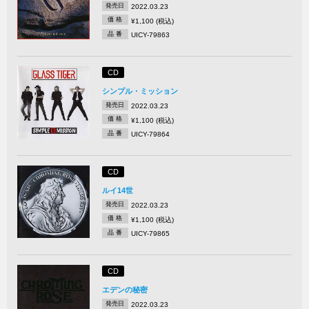
発売日
2022.03.23
価 格
¥1,100 (税込)
品 番
UICY-79863
CD
シンプル・ミッション
発売日
2022.03.23
価 格
¥1,100 (税込)
品 番
UICY-79864
CD
ルイ14世
発売日
2022.03.23
価 格
¥1,100 (税込)
品 番
UICY-79865
CD
エデンの秘密
発売日
2022.03.23