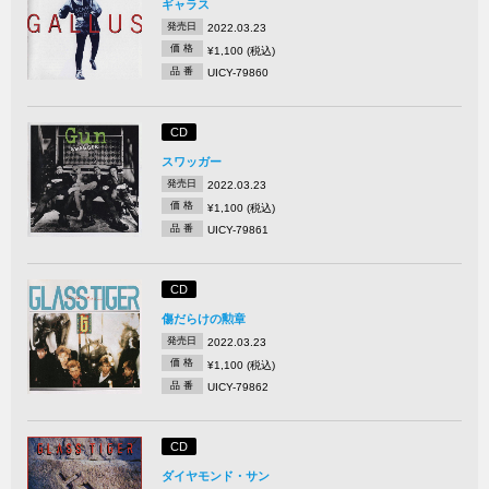
ギャラス
発売日
2022.03.23
価 格
¥1,100 (税込)
品 番
UICY-79860
CD
スワッガー
発売日
2022.03.23
価 格
¥1,100 (税込)
品 番
UICY-79861
CD
傷だらけの勲章
発売日
2022.03.23
価 格
¥1,100 (税込)
品 番
UICY-79862
CD
ダイヤモンド・サン