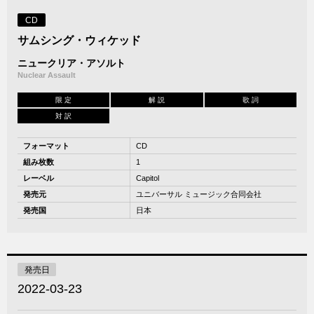
CD
サムシング・ウィケッド
ニュークリア・アソルト
Nuclear Assault
限 定
解 説
歌 詞
対 訳
フォーマット
CD
組み枚数
1
レーベル
Capitol
発売元
ユニバーサル ミュージック合同会社
発売国
日本
発売日
2022-03-23