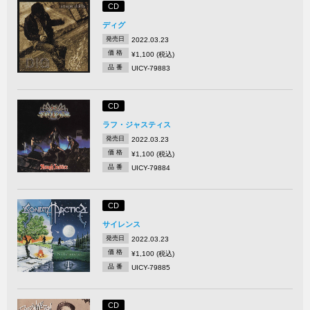
CD
ディグ
発売日
2022.03.23
価 格
¥1,100 (税込)
品 番
UICY-79883
CD
ラフ・ジャスティス
発売日
2022.03.23
価 格
¥1,100 (税込)
品 番
UICY-79884
CD
サイレンス
発売日
2022.03.23
価 格
¥1,100 (税込)
品 番
UICY-79885
CD