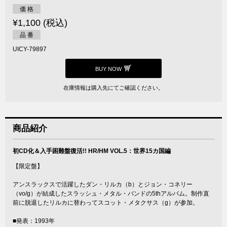
価 格
¥1,100 (税込)
品 番
UICY-79897
BUY NOW
在庫情報は購入先にてご確認ください。
商品紹介
初CD化＆入手困難盤復活!! HR/HM VOL.5：世界15カ国編
【限定盤】
アンスラックスで活躍したダン・リルカ（b）とジョン・コネリー
（vo/g）が結成したスラッシュ・メタル・バンドの5thアルバム。制作直
前に脱退したリルカに替わってスコット・メタクサス（g）が参加。
■発表：1993年