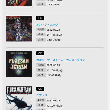
品 番
UICY-79900
CD
オン・ジ・エッジ
発売日
2022.03.23
価 格
¥1,100 (税込)
品 番
UICY-79901
CD
ホエン・ザ・ストーム・カムズ・ダウン
発売日
2022.03.23
価 格
¥1,100 (税込)
品 番
UICY-79902
CD
クアトロ
発売日
2022.03.23
価 格
¥1,100 (税込)