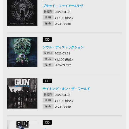
ブラッド、ファイアー&ラヴ
発売日
2022.03.23
価 格
¥1,100 (税込)
品 番
UICY-79856
CD
ソウル・ディストラクション
発売日
2022.03.23
価 格
¥1,100 (税込)
品 番
UICY-79857
CD
テイキング・オン・ザ・ワールド
発売日
2022.03.23
価 格
¥1,100 (税込)
品 番
UICY-79859
CD