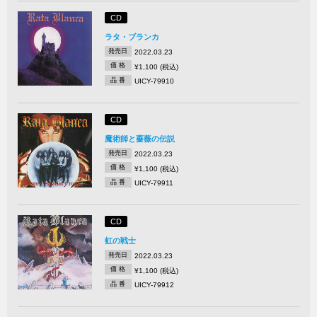
CD
ラタ・ブランカ
発売日
2022.03.23
価 格
¥1,100 (税込)
品 番
UICY-79910
CD
魔術師と薔薇の伝説
発売日
2022.03.23
価 格
¥1,100 (税込)
品 番
UICY-79911
CD
虹の戦士
発売日
2022.03.23
価 格
¥1,100 (税込)
品 番
UICY-79912