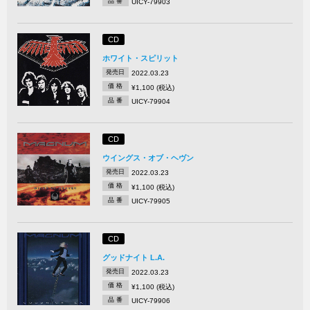
品 番
UICY-79903
CD
ホワイト・スピリット
発売日
2022.03.23
価 格
¥1,100 (税込)
品 番
UICY-79904
CD
ウイングス・オブ・ヘヴン
発売日
2022.03.23
価 格
¥1,100 (税込)
品 番
UICY-79905
CD
グッドナイト L.A.
発売日
2022.03.23
価 格
¥1,100 (税込)
品 番
UICY-79906