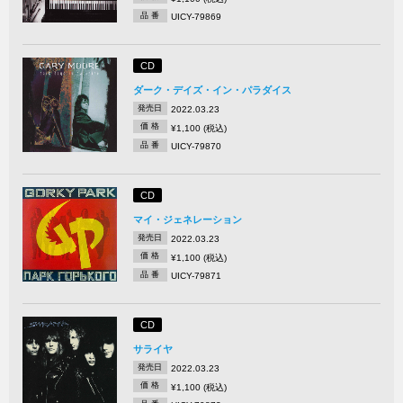
品 番
UICY-79869
CD
ダーク・デイズ・イン・パラダイス
発売日
2022.03.23
価 格
¥1,100 (税込)
品 番
UICY-79870
CD
マイ・ジェネレーション
発売日
2022.03.23
価 格
¥1,100 (税込)
品 番
UICY-79871
CD
サライヤ
発売日
2022.03.23
価 格
¥1,100 (税込)