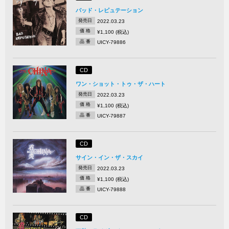
バッド・レピュテーション
発売日
2022.03.23
価 格
¥1,100 (税込)
品 番
UICY-79886
CD
ワン・ショット・トゥ・ザ・ハート
発売日
2022.03.23
価 格
¥1,100 (税込)
品 番
UICY-79887
CD
サイン・イン・ザ・スカイ
発売日
2022.03.23
価 格
¥1,100 (税込)
品 番
UICY-79888
CD