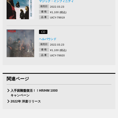
マジック・インフィニティ
発売日
2022.03.23
価 格
¥1,100 (税込)
品 番
UICY-79919
CD
ヘルバウンド
発売日
2022.03.23
価 格
¥1,100 (税込)
品 番
UICY-79920
関連ページ
入手困難盤復活！！HR/HM 1000
キャンペーン
2022年 洋楽リリース