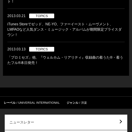
ト！
2013.03.21
TOPICS
iTunes Storeでゼッド、NE-YO、ファーイースト・ムーヴメント、
LMFAOなど人気ダンス・ミュージック・アルバムが期間限定プライスダ
ウン！
2013.03.13
TOPICS
「プロミセズ」他、『ウェルカム・リアリティ』収録曲の着うた®・着う
たフル®本日発売！
レーベル
UNIVERSAL INTERNATIONAL
ジャンル
洋楽
ニュースレター