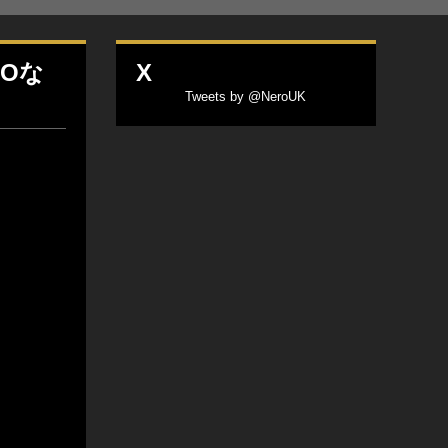
AOな
X
Tweets by @NeroUK