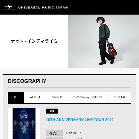
DISCOGRAPHY
ALL
ALBUM
SINGLE
DVD/Blu-ray・OTHER
DIGITAL
DVD
10TH ANNIVERSARY LIVE TOUR 2021
発売日
2022.04.07