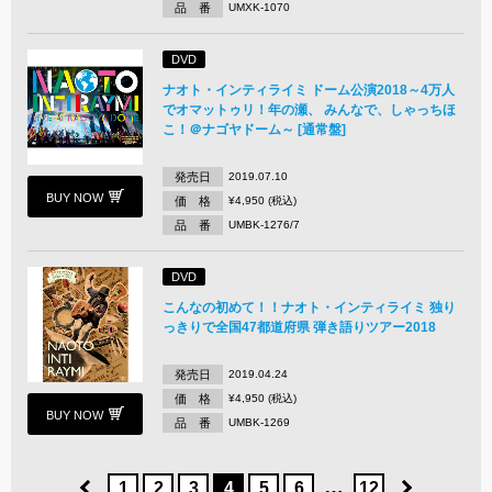
品 番
UMXK-1070
DVD
ナオト・インティライミ ドーム公演2018～4万人
でオマットゥリ！年の瀬、 みんなで、しゃっちほ
こ！＠ナゴヤドーム～ [通常盤]
発売日
2019.07.10
BUY NOW
価 格
¥4,950 (税込)
品 番
UMBK-1276/7
DVD
こんなの初めて！！ナオト・インティライミ 独り
っきりで全国47都道府県 弾き語りツアー2018
発売日
2019.04.24
価 格
¥4,950 (税込)
BUY NOW
品 番
UMBK-1269
…
1
2
3
4
5
6
12