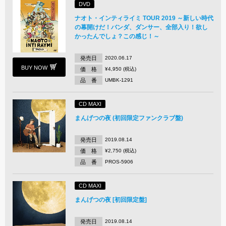
DVD
ナオト・インティライミ TOUR 2019 ～新しい時代
の幕開けだ！バンダ、ダンサー、全部入り！欲し
かったんでしょ？この感じ！～
発売日
2020.06.17
BUY NOW
価 格
¥4,950 (税込)
品 番
UMBK-1291
CD MAXI
まんげつの夜 (初回限定ファンクラブ盤)
発売日
2019.08.14
価 格
¥2,750 (税込)
品 番
PROS-5906
CD MAXI
まんげつの夜 [初回限定盤]
発売日
2019.08.14