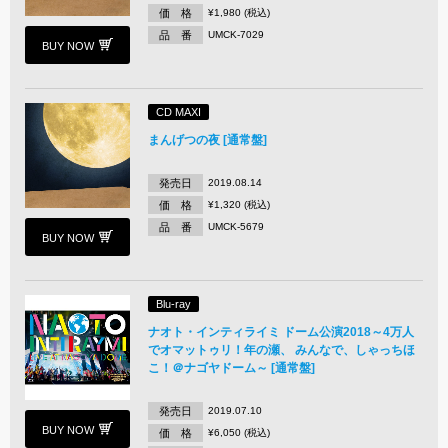
価 格
¥1,980 (税込)
品 番
UMCK-7029
BUY NOW
CD MAXI
まんげつの夜 [通常盤]
発売日
2019.08.14
価 格
¥1,320 (税込)
品 番
UMCK-5679
BUY NOW
Blu-ray
ナオト・インティライミ ドーム公演2018～4万人
でオマットゥリ！年の瀬、 みんなで、しゃっちほ
こ！＠ナゴヤドーム～ [通常盤]
発売日
2019.07.10
BUY NOW
価 格
¥6,050 (税込)