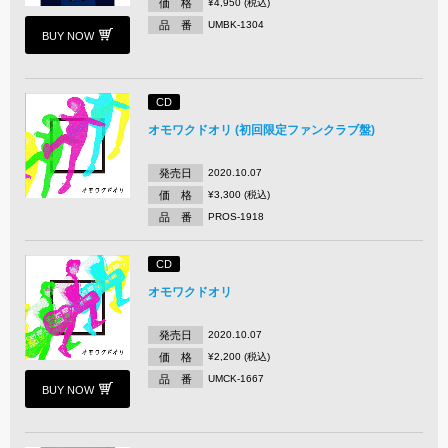
価 格
¥4,950 (税込)
品 番
UMBK-1304
BUY NOW
CD
オモワクドオリ (初回限定ファンクラブ盤)
発売日
2020.10.07
価 格
¥3,300 (税込)
品 番
PROS-1918
CD
オモワクドオリ
発売日
2020.10.07
価 格
¥2,200 (税込)
品 番
UMCK-1667
BUY NOW