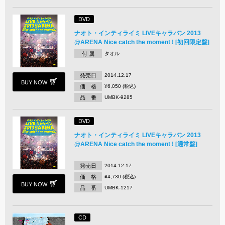
DVD
ナオト・インティライミ LIVEキャラバン 2013
@ARENA Nice catch the moment ! [初回限定盤]
付 属
タオル
発売日
2014.12.17
BUY NOW
価 格
¥6,050 (税込)
品 番
UMBK-9285
DVD
ナオト・インティライミ LIVEキャラバン 2013
@ARENA Nice catch the moment ! [通常盤]
発売日
2014.12.17
価 格
¥4,730 (税込)
BUY NOW
品 番
UMBK-1217
CD