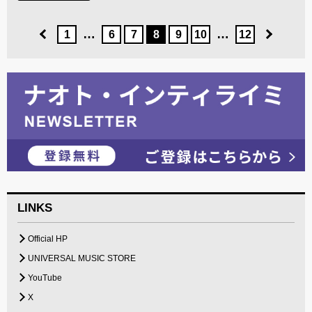
…
…
1
6
7
8
9
10
12
LINKS
Official HP
UNIVERSAL MUSIC STORE
YouTube
X