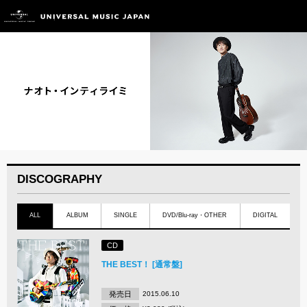
DISCOGRAPHY
ALL
ALBUM
SINGLE
DVD/Blu-ray・OTHER
DIGITAL
CD
THE BEST！ [通常盤]
発売日
2015.06.10