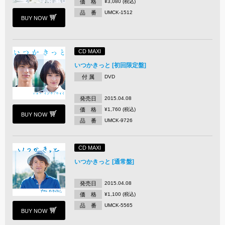
価 格
¥3,080 (税込)
品 番
UMCK-1512
BUY NOW
CD MAXI
いつかきっと [初回限定盤]
付 属
DVD
発売日
2015.04.08
価 格
¥1,760 (税込)
BUY NOW
品 番
UMCK-9726
CD MAXI
いつかきっと [通常盤]
発売日
2015.04.08
価 格
¥1,100 (税込)
品 番
UMCK-5565
BUY NOW