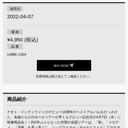
発売日
2022-04-07
価 格
¥4,950 (税込)
品 番
UMBK-1304
BUY NOW
在庫情報は購入先にてご確認ください。
商品紹介
ナオト・インティライミのデビュー10周年のベストアルバムをひっさげ
た、名曲だらけのホールツアーが早くもデビュー記念日の4月7日（木）に
映像商品化！！約2年ぶりとなった待望の全国ツアーは、「歌」「メロデ
ィ」「演奏」を真っ直ぐに、ソングライター・ボーカリストとしてのナオ