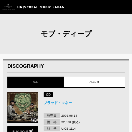
モブ・ディープ
DISCOGRAPHY
ALL
ALBUM
CD
ブラッド・マネー
発売日
2006.06.14
価 格
¥2,670 (税込)
品 番
UICS-1114
BUY NOW