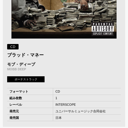
CD
ブラッド・マネー
モブ・ディープ
MOBB DEEP
ボーナストラック
フォーマット
CD
組み枚数
1
レーベル
INTERSCOPE
発売元
ユニバーサルミュージック合同会社
発売国
日本