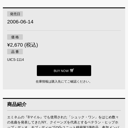
発売日
2006-06-14
価 格
¥2,670 (税込)
品 番
UICS-1114
BUY NOW
在庫情報は購入先にてご確認ください。
商品紹介
エミネムの『8マイル』でも使用された「シュック・ワン」をはじめ数々
の名曲を発表してきたNY、クイーンズを代表とするベテラン・ヒップホ
ップ・デュオ、モブ・ディープのG-ユニット移籍第1弾作品。参加メンバ