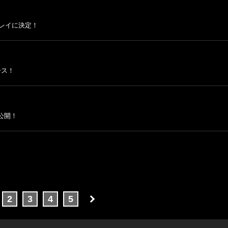
ワープレイに決定！
ース！
 公開！
2
3
4
5