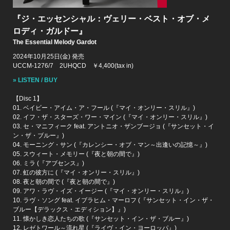
『ジ・エッセンシャル：ヴェリー・ベスト・オブ・メ
ロディ・ガルドー』
The Essential Melody Gardot
2024年10月25日(金) 発売
UCCM-1276/7 2UHQCD ￥4,400(tax in)
» LISTEN / BUY
【Disc 1】
01. ベイビー・アイム・ア・フール (『マイ・オンリー・スリル』)
02. イフ・ザ・スターズ・ワー・マイン (『マイ・オンリー・スリル』)
03. セ・マニフィーク feat. アントニオ・ザンブージョ (『サンセット・イ
ン・ザ・ブルー』)
04. モーニング・サン (『カレンシー・オブ・マン～出逢いの記憶～』)
05. スウィート・メモリー (『夜と朝の間で』)
06. ミラ (『アブセンス』)
07. 虹の彼方に (『マイ・オンリー・スリル』)
08. 夜と朝の間で (『夜と朝の間で』)
09. アワ・ラヴ・イズ・イージー (『マイ・オンリー・スリル』)
10. ラヴ・ソング feat. イブラヒム・マーロフ (『サンセット・イン・ザ・
ブルー【デラックス・エディション】』)
11. 懐かしき恋人たちの歌 (『サンセット・イン・ザ・ブルー』)
12. レゼトワール～流れ星 (『ライヴ・イン・ヨーロッパ』)