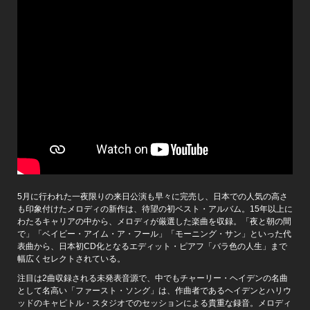
5月に行われた一夜限りの来日公演も早々に完売し、日本での人気の高さ
も印象付けたメロディの新作は、待望の初ベスト・アルバム。15年以上に
わたるキャリアの中から、メロディが厳選した楽曲を収録。「夜と朝の間
で」「ベイビー・アイム・ア・フール」「モーニング・サン」といった代
表曲から、日本初CD化となるエディット・ピアフ「バラ色の人生」まで
幅広くセレクトされている。
注目は2曲収録される未発表音源で、中でもチャーリー・ヘイデンの名曲
として名高い「ファースト・ソング」は、作曲者であるヘイデンとハリウ
ッドのキャピトル・スタジオでのセッションによる貴重な録音。メロディ