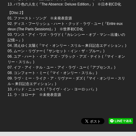
13. バラ色の人生 (『The Absence: Deluxe Edition』) ※日本初CD化
【Disc 2】
01. ファースト・ソング ※未発表音源
02. ディス・フーリッシュ・ハート・クッド・ラヴ・ユー (『Entre eux
deux (The Paris Sessions)』) ※世界初CD化
03. ワンス・アイ・ワズ・ラヴド (『カレンシー・オブ・マン～出逢いの
記憶～』)
04. 消えゆく太陽 (『マイ・オンリー・スリル～来日記念エディション』)
05. ムーン・リヴァー (『サンセット・イン・ザ・ブルー』)
06. ユア・ハート・イズ・アズ・ブラック・アズ・ナイト (『マイ・オン
リー・スリル』)
07. イフ・アイ・テル・ユー・アイ・ラヴ・ユー (『アブセンス』)
08. コンフォート・ミー (『マイ・オンリー・スリル』)
09. ラヴ・ミー・ライク・ア・リヴァー・ダズ (『マイ・オンリー・スリ
ル～来日記念エディション』)
10. バッド・ニュース (『ライヴ・イン・ヨーロッパ』)
11. ラ・ヨローナ ※未発表音源