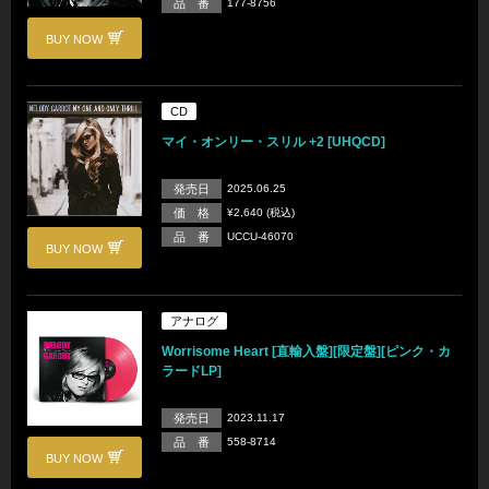
品 番
177-8756
BUY NOW
CD
マイ・オンリー・スリル +2 [UHQCD]
発売日
2025.06.25
価 格
¥2,640 (税込)
品 番
UCCU-46070
BUY NOW
アナログ
Worrisome Heart [直輸入盤][限定盤][ピンク・カ
ラードLP]
発売日
2023.11.17
品 番
558-8714
BUY NOW