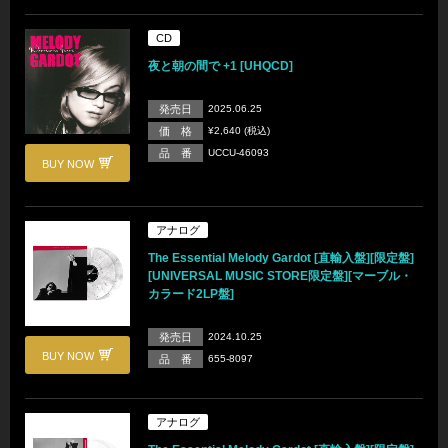
CD
夜と朝の間で +1 [UHQCD]
発売日
2025.06.25
価 格
¥2,640 (税込)
品 番
UCCU-46093
BUY NOW
アナログ
The Essential Melody Gardot [直輸入盤][限定盤]
[UNIVERSAL MUSIC STORE限定盤][マーブル・
カラード2LP盤]
発売日
2024.10.25
BUY NOW
品 番
655-8097
アナログ