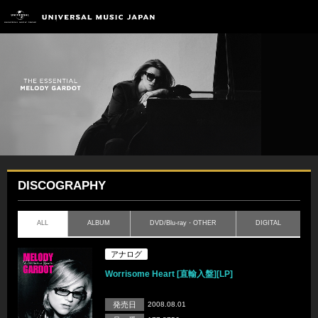
DISCOGRAPHY
ALL
ALBUM
DVD/Blu-ray・OTHER
DIGITAL
アナログ
Worrisome Heart [直輸入盤][LP]
発売日
2008.08.01