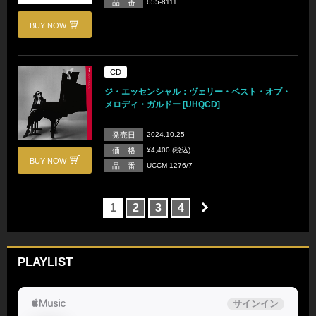
品 番
655-8111
BUY NOW
CD
ジ・エッセンシャル：ヴェリー・ベスト・オブ・
メロディ・ガルドー [UHQCD]
発売日
2024.10.25
価 格
¥4,400 (税込)
BUY NOW
品 番
UCCM-1276/7
1
2
3
4
PLAYLIST