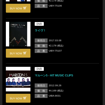
価 格
¥2,178 (税込)
品 番
UIBY-75106
BUY NOW
DVD
ライヴ！
発売日
2017.03.08
価 格
¥2,178 (税込)
品 番
UIBY-75107
BUY NOW
DVD
マルーン5 - HIT MUSIC CLIPS
発売日
2012.09.26
価 格
¥4,169 (税込)
品 番
UIBA-9031
BUY NOW