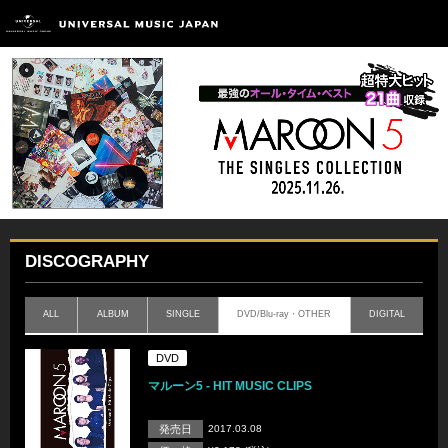
DISCOGRAPHY
ALL
ALBUM
SINGLE
DVD/Blu-ray・OTHER
DIGITAL
DVD
マルーン5 - HIT MUSIC CLIPS
発売日
2017.03.08