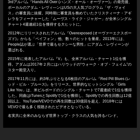
3rdアルバム『Hands All Over (ハンズ・オール・オーヴァー)』の発売後、
ボーカルのアダム・レヴィ―ンはUSの大人気プログラム「ザ・ヴォイ
ス」の審査員に抜擢。同時期に審査員を務めていたクリスティーナ・アギ
レラをフィーチャーした「ムーヴス・ライク・ジャガー」が全米シングル
チャート4週連続1位を獲得する大ヒットに。
2012年にリリースされたアルバム『Overexposed (オーヴァーエクスポー
ズド)』からも「ペイフォン」他、数々のヒットを量産。2013年には、
People誌が選ぶ「世界で最もセクシーな男性」にアダム・レヴィーンが
選ばれる。
2015年に発表したアルバム『V』も、全米アルバム・チャート1位を獲
得。アダムは2017年２月にはハリウッドの“ウォーク・オブ・フェイム”の
スター殿堂入り。
2017年11月には、約3年ぶりとなる6枚目のアルバム『Red Pill Blues (レ
ッド・ピル・ブルース)』をリリース。世界的なヒットシングル「Girls
Like You」は、米ビルボードのシングル・チャートで7週連続で1位を獲得
した。同曲はiTunesとSpotifyで1位を獲得し、Spotifyでの再生回数は12億
回以上、YouTube/VEVOでの再生回数は30億回を超え、2018年には
VEVOで最も多く視聴されたビデオとなっている。
名実共に全米のみならず世界トップ・クラスの人気を誇るバンド。