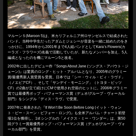
マルーン５(Maroon 5)は、米カリフォルニア州ロサンゼルスで結成された
バンド。当時中学生だったアダムとジェシーが音楽を一緒に始めたのをき
っかけに、1994年から2001年まで4人組バンドとしてKara’s Flowers(カ
ーラズ・フラワーズ)名義で活動していたが、新たなメンバーを加え、5人
編成となったのを機にマルーン5と改名。
2002年に出したデビュー作『Songs About Jane (ソングス・アバウト・ジ
ェーン)』は驚異のロング・ヒット・アルバムとなり、2005年のグラミー
賞/最優秀新人賞受賞を受賞。日本では「シー・ウィル・ビィ・ラヴド」
（ノエビアCF）、そして「サンデイ・モーニング」（トヨタ・ビッツ
CF）の2曲が立て続けにCMで使用され空前のヒットに。2006年グラミー
賞では最優秀ポップ・パフォーマンス賞（デュオ/グループ・ヴォーカル
部門）をシングル「ディス・ラヴ」で受賞。
2007年に発表された『It Won’t Be Soon Before Long (イット・ウォン
ト・ビー・スーン・ビフォー・ロング)』も全米アルバム・チャート初登
場1位を獲得し、1st シングルの「メイクス・ミー・ワンダー」は、第50
回グラミー賞最優秀ポップ・パフォーマンス賞（デュオ/グループ・ヴォ
ーカル部門）を受賞。