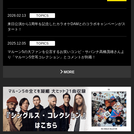
2026.02.13
TOPICS
来日公演から1周年を記念したカラオケDAMとのコラボキャンペーンがス
タート！
2025.12.05
TOPICS
マルーン5の大ファンを公言するお笑いコンビ・サバンナ高橋茂雄さんよ
り「マルーン5空耳コレクション」とコメントが到着！
MORE