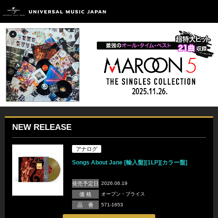
NEW RELEASE
アナログ
Songs About Jane [輸入盤][1LP][カラー盤]
発売予定日
2026.06.19
価 格
オープン・プライス
品 番
571-1653