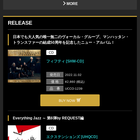
MORE
RELEASE
日本でも大人気の唯一無二のヴォーカル・グループ、マンハッタン・
トランスファーの結成50周年を記念したニュー・アルバム！
CD
フィフティ [SHM-CD]
発売日
2022.11.02
価 格
¥2,860 (税込)
品 番
UCCO-1239
BUY NOW
Everything Jazz ～ 第6弾by REQUEST編
CD
エクステンションズ [UHQCD]