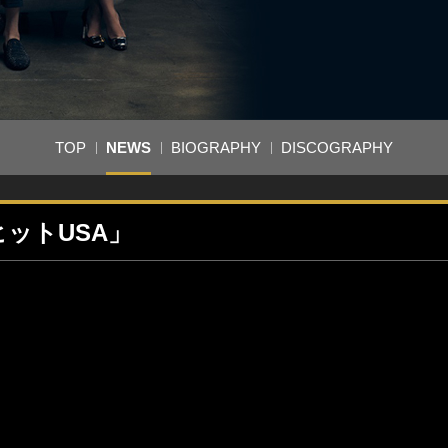
TOP
NEWS
BIOGRAPHY
DISCOGRAPHY
トヒットUSA」