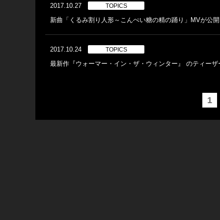
2017.10.27
TOPICS
新曲「くるみ割り人形～こんぺい糖の精の踊り」MVが公開
2017.10.24
TOPICS
最新作『ウォーマー・イン・ザ・ウィンター』 のティーザ
1