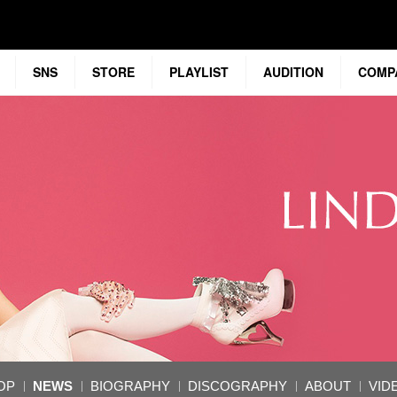
SNS
STORE
PLAYLIST
AUDITION
COMP
OP
NEWS
BIOGRAPHY
DISCOGRAPHY
ABOUT
VID