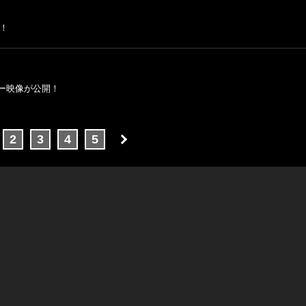
！
ー映像が公開！
2
3
4
5