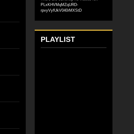
PLxKHVMqMZqURD-
rpvyVyfUkV040rMXStD
PLAYLIST