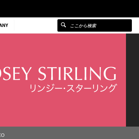
ANY
EO