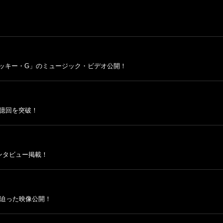
 ベッキー・G」のミュージック・ビデオ公開！
20億回を突破！
ンタビュー掲載！
に迫った映像公開！