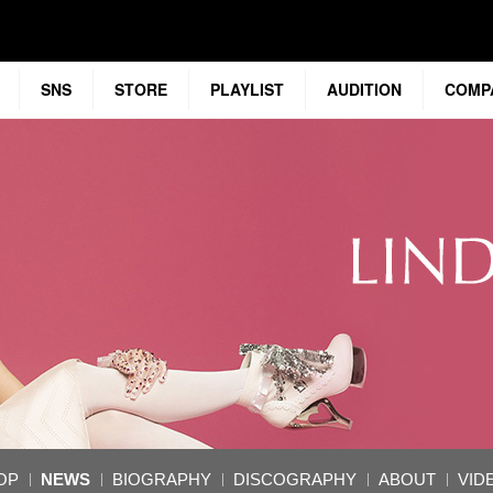
SNS
STORE
PLAYLIST
AUDITION
COMP
OP
NEWS
BIOGRAPHY
DISCOGRAPHY
ABOUT
VID