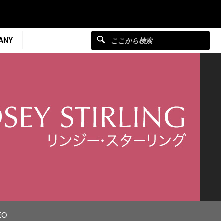
ANY
EO