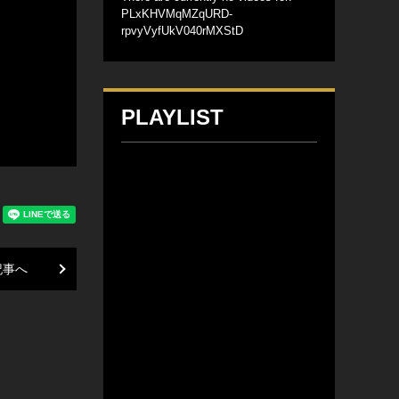
PLxKHVMqMZqURD-
rpvyVyfUkV040rMXStD
PLAYLIST
記事へ