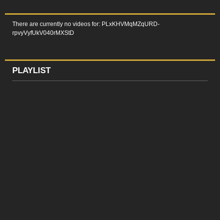
There are currently no videos for: PLxKHVMqMZqURD-
rpvyVyfUkV040rMXStD
PLAYLIST