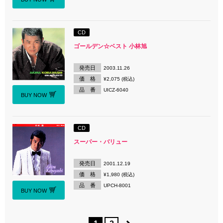
CD
ゴールデン☆ベスト 小林旭
発売日
2003.11.26
価 格
¥2,075 (税込)
品 番
UICZ-6040
BUY NOW
CD
スーパー・バリュー
発売日
2001.12.19
価 格
¥1,980 (税込)
品 番
UPCH-8001
BUY NOW