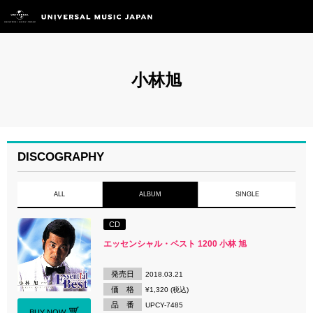
小林旭
DISCOGRAPHY
ALL
ALBUM
SINGLE
CD
エッセンシャル・ベスト 1200 小林 旭
発売日
2018.03.21
価 格
¥1,320 (税込)
品 番
UPCY-7485
BUY NOW