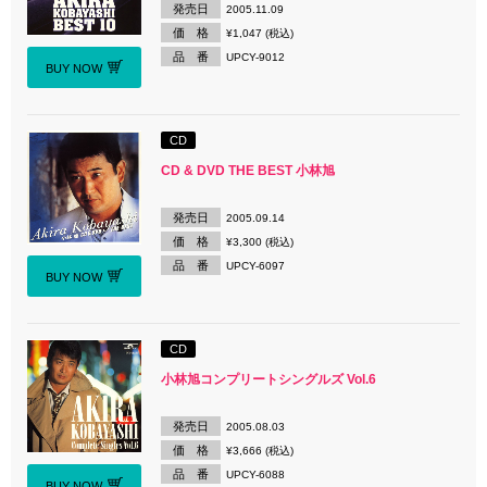
発売日
2005.11.09
価 格
¥1,047 (税込)
品 番
UPCY-9012
BUY NOW
CD
CD & DVD THE BEST 小林旭
発売日
2005.09.14
価 格
¥3,300 (税込)
品 番
UPCY-6097
BUY NOW
CD
小林旭コンプリートシングルズ Vol.6
発売日
2005.08.03
価 格
¥3,666 (税込)
品 番
UPCY-6088
BUY NOW