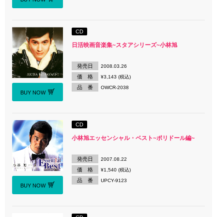
CD
日活映画音楽集~スタアシリーズ~小林旭
発売日
2008.03.26
価 格
¥3,143 (税込)
品 番
OWCR-2038
BUY NOW
CD
小林旭エッセンシャル・ベスト~ポリドール編~
発売日
2007.08.22
価 格
¥1,540 (税込)
品 番
UPCY-9123
BUY NOW