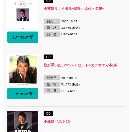
CD
小林旭リサイタル~雑草・人生・男道~
発売日
2006.10.04
価 格
¥3,666 (税込)
品 番
UPCY-6269
BUY NOW
CD
歌が唄いたい!!ベストヒット&カラオケ 小林旭
発売日
2006.08.30
価 格
¥1,572 (税込)
品 番
UPCY-6162
BUY NOW
CD
小林旭 ベスト10