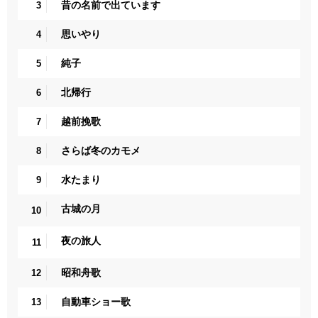
昔の名前で出ています
3
思いやり
4
純子
5
北帰行
6
越前挽歌
7
さらば冬のカモメ
8
水たまり
9
古城の月
10
夜の旅人
11
昭和舟歌
12
自動車ショー歌
13