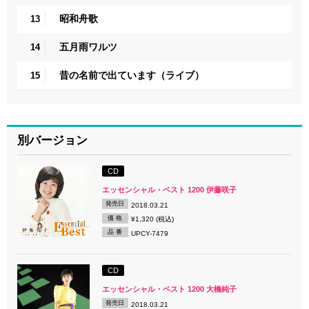
昭和舟歌
13
五月雨ワルツ
14
昔の名前で出ています（ライブ）
15
別バージョン
CD
エッセンシャル・ベスト 1200 伊藤咲子
発売日
2018.03.21
価 格
¥1,320 (税込)
品 番
UPCY-7479
CD
エッセンシャル・ベスト 1200 大橋純子
発売日
2018.03.21