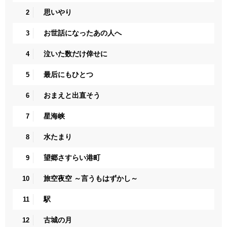
思いやり
2
お世話になったあの人へ
3
泣いた数だけ倖せに
4
最后にもひとつ
5
おまえと出直そう
6
星海峡
7
水たまり
8
望郷さすらい港町
9
旅空夜空 ～言うもはずかし～
10
駅
11
古城の月
12