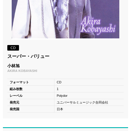
CD
スーパー・バリュー
小林旭
AKIRA KOBAYASHI
フォーマット
CD
組み枚数
1
レーベル
Polydor
発売元
ユニバーサルミュージック合同会社
発売国
日本