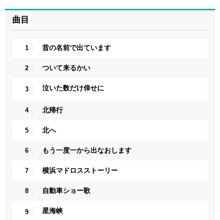
曲目
昔の名前で出ています
1
ついて来るかい
2
泣いた数だけ倖せに
3
北帰行
4
北へ
5
もう一度一から出なおします
6
横浜マドロスストーリー
7
自動車ショー歌
8
星海峡
9