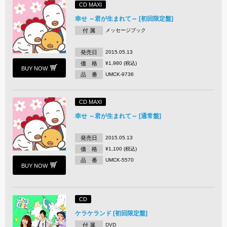
CD MAXI
幸せ ～君が生まれて～ [初回限定盤]
付 属
メッセージブック
発売日
2015.05.13
価 格
¥1,980 (税込)
BUY NOW
品 番
UMCK-9736
CD MAXI
幸せ ～君が生まれて～ [通常盤]
発売日
2015.05.13
価 格
¥1,100 (税込)
品 番
UMCK-5570
BUY NOW
CD
ケラケランド [初回限定盤]
付 属
DVD