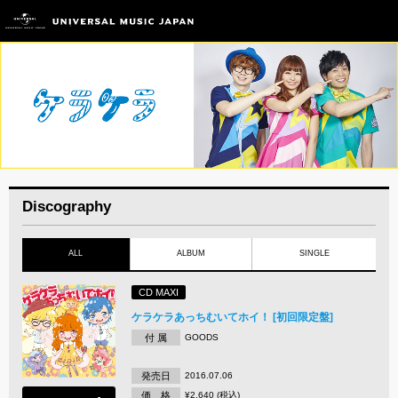
Discography
ALL
ALBUM
SINGLE
CD MAXI
ケラケラあっちむいてホイ！ [初回限定盤]
付 属
GOODS
発売日
2016.07.06
価 格
¥2,640 (税込)