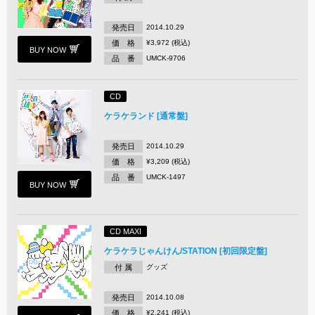
発売日
2014.10.29
価 格
¥3,972 (税込)
BUY NOW
品 番
UMCK-9706
CD
ケラケランド [通常盤]
発売日
2014.10.29
価 格
¥3,209 (税込)
品 番
UMCK-1497
BUY NOW
CD MAXI
ケラケラじゃんけん/STATION [初回限定盤]
付 属
グッズ
発売日
2014.10.08
価 格
¥2,241 (税込)