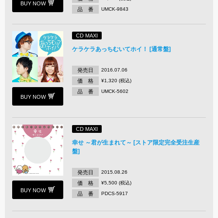
BUY NOW
品 番
UMCK-9843
CD MAXI
ケラケラあっちむいてホイ！ [通常盤]
発売日
2016.07.06
価 格
¥1,320 (税込)
品 番
UMCK-5602
BUY NOW
CD MAXI
幸せ ～君が生まれて～ [ストア限定完全受注生産
盤]
発売日
2015.08.26
価 格
¥5,500 (税込)
BUY NOW
品 番
PDCS-5917