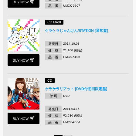
BUY NOW
品 番
UMCK-9707
CD MAXI
ケラケラじゃんけん/STATION [通常盤]
発売日
2014.10.08
価 格
¥1,100 (税込)
品 番
UMCK-5496
BUY NOW
CD
ケラケラリアット [DVD付初回限定盤]
付 属
DVD
発売日
2014.04.16
価 格
¥2,530 (税込)
BUY NOW
品 番
UMCK-9664